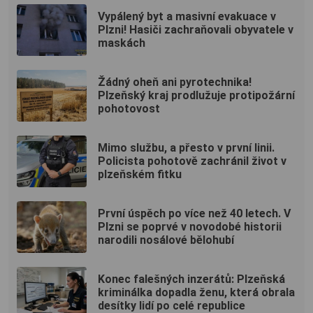
Vypálený byt a masivní evakuace v
Plzni! Hasiči zachraňovali obyvatele v
maskách
Žádný oheň ani pyrotechnika!
Plzeňský kraj prodlužuje protipožární
pohotovost
Mimo službu, a přesto v první linii.
Policista pohotově zachránil život v
plzeňském fitku
První úspěch po více než 40 letech. V
Plzni se poprvé v novodobé historii
narodili nosálové bělohubí
Konec falešných inzerátů: Plzeňská
kriminálka dopadla ženu, která obrala
desítky lidí po celé republice