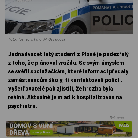
Foto: ilustrační. Foto: M. Osvaldová
Jednadvacetiletý student z Plzně je podezřelý
z toho, že plánoval vraždu. Se svým úmyslem
se svěřil spolužačkám, které informaci předaly
zaměstnancům školy, ti kontaktovali policii.
Vyšetřovatelé pak zjistili, že hrozba byla
reálná. Aktuálně je mladík hospitalizován na
psychiatrii.
Reklama