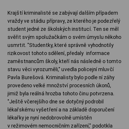
Krajští kriminalisté se zabývají dalším případem
vraždy ve stádiu přípravy, ze kterého je podezřelý
student jedné ze školských institucí. Ten se měl
svěřit svým spolužačkám o svém úmyslu někoho
usmrtit. "Studentky, které správně vyhodnotily
rizikovost tohoto sdělení, předaly informace
zaměstnancům školy, kteří nás následně o tomto
stavu věci vyrozuměli," uvedla policejní mluvčí
Pavla Burešová. Kriminalisty bylo podle ní záhy
provedeno velké množství procesních úkonů,
jimiž byla reálná hrozba tohoto činu potvrzena.
"Ještě včerejšího dne se dotyčný podrobil
lékařskému vyšetření a na základě doporučení
lékařky je nyní nedobrovolně umístěn
v režimovém nemocničním zařízení," podotkla