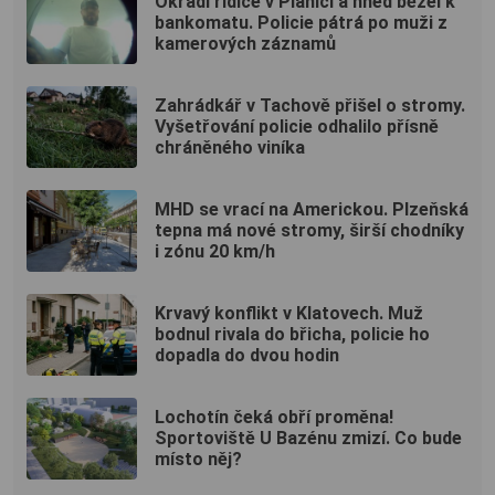
Okradl řidiče v Plánici a hned běžel k
bankomatu. Policie pátrá po muži z
kamerových záznamů
Zahrádkář v Tachově přišel o stromy.
Vyšetřování policie odhalilo přísně
chráněného viníka
MHD se vrací na Americkou. Plzeňská
tepna má nové stromy, širší chodníky
i zónu 20 km/h
Krvavý konflikt v Klatovech. Muž
bodnul rivala do břicha, policie ho
dopadla do dvou hodin
Lochotín čeká obří proměna!
Sportoviště U Bazénu zmizí. Co bude
místo něj?