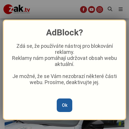
Student z Plzně plánoval vraždu,
AdBlock?
skončil na psychiatrii
Zdá se, že používáte nástroj pro blokování
reklamy.
Krimi
Reklamy nám pomáhají udržovat obsah webu
aktuální.
Od
Marie Osvaldová
–
20. 2. 2025
|
11:40
Je možné, že se Vám nezobrazí některé části
webu. Prosíme, deaktivujte jej.
Ok