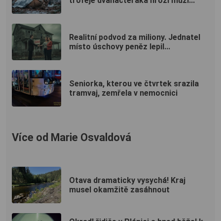
trofeje dvanácteráka hrozí muži...
Realitní podvod za miliony. Jednatel
místo úschovy peněz lepil...
Seniorka, kterou ve čtvrtek srazila
tramvaj, zemřela v nemocnici
Více od Marie Osvaldová
Otava dramaticky vysychá! Kraj
musel okamžitě zasáhnout