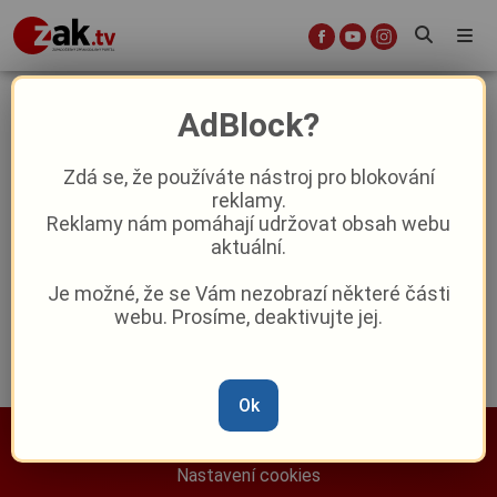
autoškola
AdBlock?
Zdá se, že používáte nástroj pro blokování
Dopravní hřiště v Domažlicích znovu
reklamy.
ožívá. O víkendech patří veřejnosti,
Reklamy nám pomáhají udržovat obsah webu
přes týden policistům i školákům
aktuální.
Reklama
Je možné, že se Vám nezobrazí některé části
webu. Prosíme, deaktivujte jej.
Ok
Nastavení cookies