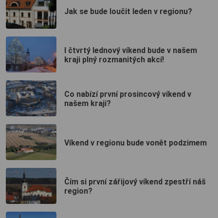
Jak se bude loučit leden v regionu?
I čtvrtý lednový víkend bude v našem
kraji plný rozmanitých akcí!
Co nabízí první prosincový víkend v
našem kraji?
Víkend v regionu bude vonět podzimem
Čím si první zářijový víkend zpestří náš
region?