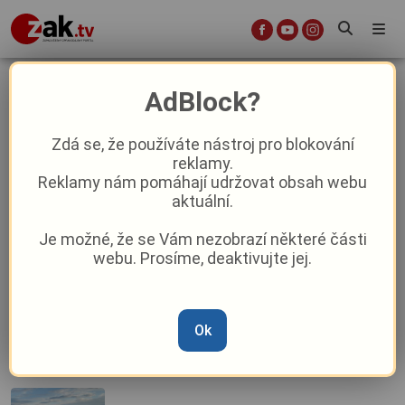
Černošín
AdBlock?
Zdá se, že používáte nástroj pro blokování
reklamy.
Lepší než televize: Černošínští sledují
Reklamy nám pomáhají udržovat obsah webu
čapí reality show na starém jilmu
aktuální.
Je možné, že se Vám nezobrazí některé části
Plzeňský kraj na začátku nového
webu. Prosíme, deaktivujte jej.
školního roku nespí!
Ok
Majitelé veteránů se sešli v Černošíně