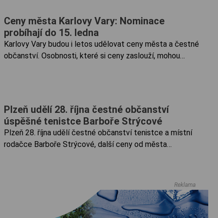
historika Milana Augustina. Tradiční ceremoniál proběhne
Ceny města Karlovy Vary: Nominace
v předvečer zahájení lázeňské sezony, kdy zastupiteli
probíhají do 15. ledna
schválené osobnosti převezmou svá ocenění.
Karlovy Vary budou i letos udělovat ceny města a čestné
občanství. Osobnosti, které si ceny zaslouží, mohou
navrhnout sami lidé. Mělo by se jednal o jedince, kteří se
svým životem, prací, dílem nebo aktivitami zapsali do
života města.
Plzeň udělí 28. října čestné občanství
úspěšné tenistce Barboře Strýcové
Plzeň 28. října udělí čestné občanství tenistce a místní
rodačce Barboře Strýcové, další ceny od města
dostanou na státní svátek také sbormistryně Hana
Friedrichová, klavírní pedagožka Alena Tupá a městský
informatik Luděk Šantora....
Reklama