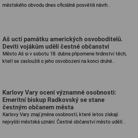
městského obvodu dnes oficiálně posvětili návrh
primátora a pojmenovali prostranství před Kulturním
domem Peklo po nejslavnějším místním rodákovi. Město
tak vzdává hold legendárnímu zpěvákovi, který českou
kulturu proslavil po celém světě a jehož jméno nyní
Aš uctí památku amerických osvoboditelů.
ponese významné místo v centru Plzně.
Devíti vojákům udělí čestné občanství
Město Aš si v sobotu 18. dubna připomene hrdinství těch,
kteří se zasloužili o jeho osvobození na konci druhé
světové války. Během slavnostního ceremoniálu v sadech
Míru udělí město čestné občanství města Aše in
memoriam devíti americkým vojákům, kteří při bojích na
Ašsku položili své životy.
Karlovy Vary ocení významné osobnosti:
Emeritní biskup Radkovský se stane
čestným občanem města
Karlovy Vary znají jména osobností, které letos získají
nejvyšší městská uznání. Čestné občanství město udělí
emeritnímu biskupovi Františku Radkovskému, zatímco
Ceny města poputují do rukou trenéra Jana Nováka a