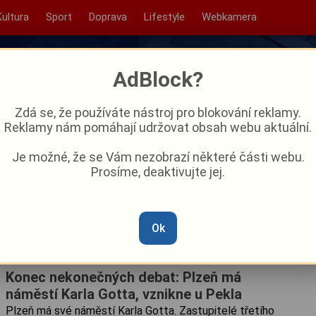
Kultura
Sport
Doprava
Lifestyle
Webkamera
AdBlock?
Zdá se, že používáte nástroj pro blokování reklamy.
Reklamy nám pomáhají udržovat obsah webu aktuální.
Je možné, že se Vám nezobrazí některé části webu.
Prosíme, deaktivujte jej.
Ok
Konec nekonečných debat: Plzeň má
náměstí Karla Gotta, vznikne u Pekla
Plzeň má své náměstí Karla Gotta. Zastupitelé třetího