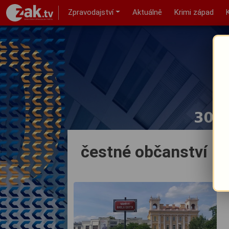
Zpravodajství
Aktuálně
Krimi západ
čestné občanství