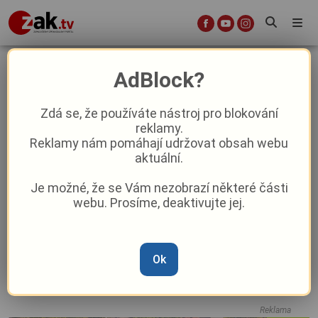
Daniel Vašulín
AdBlock?
Zdá se, že používáte nástroj pro blokování
reklamy.
Plzeňský útočník balí kufry, míří k
Reklamy nám pomáhají udržovat obsah webu
ligovému nováčkovi
aktuální.
Je možné, že se Vám nezobrazí některé části
Plzeň se naladila na Evropskou ligu
webu. Prosíme, deaktivujte jej.
vítězně, řeší ale problém se stopery
Viktoria zahájila přípravu vítězně.
Ok
Netradiční duel na tři třetiny si zahrál i
Hrošovský
Reklama