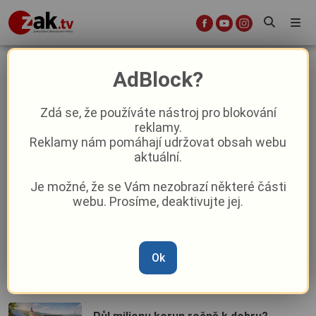
energie
AdBlock?
Zdá se, že používáte nástroj pro blokování
Energetický ráj v Kašperských Horách?
reklamy.
Zatímco Česko zdražuje, město topí
Reklamy nám pomáhají udržovat obsah webu
za zlomek ceny
aktuální.
Je možné, že se Vám nezobrazí některé části
Karlovarský kraj nasazuje energo-tým:
webu. Prosíme, deaktivujte jej.
Sedm expertů pomůže obcím srazit
účty za energie
Ok
Týdenní horoskop od 23. do 29. března:
Odvaha, akce a jarní elán