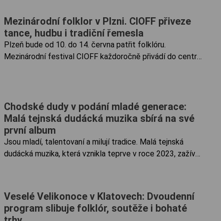
Mezinárodní folklor v Plzni. CIOFF přiveze
tance, hudbu i tradiční řemesla
Plzeň bude od 10. do 14. června patřit folklóru.
Mezinárodní festival CIOFF každoročně přivádí do centra
města desítky folklorních souborů z Česka i zahraničí a
proměňuje historické ulice v živou přehlídku lidových
tradic, hudby a tance.
Chodské dudy v podání mladé generace:
Malá tejnská dudácká muzika sbírá na své
první album
Jsou mladí, talentovaní a milují tradice. Malá tejnská
dudácká muzika, která vznikla teprve v roce 2023, zažívá
raketový start. Během necelých tří let existence si
kapela pod získala srdce fanoušků nejen na domácí půdě,
ale i v sousedním Německu. Nyní stojí před svou dosud
Veselé Velikonoce v Klatovech: Dvoudenní
největší výzvou – nahráním debutového alba, se kterým
program slibuje folklór, soutěže i bohaté
jim může pomoci široká veřejnost prostřednictvím sbírky
trhy