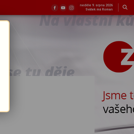
neděle 9. srpna 2026
Svátek má Roman