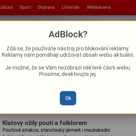
Kultura
Sport
Doprava
Lifestyle
Webkamera
AdBlock?
Zdá se, že používáte nástroj pro blokování reklamy.
Reklamy nám pomáhají udržovat obsah webu aktuální.
Je možné, že se Vám nezobrazí některé části webu.
Prosíme, deaktivujte jej.
Ok
Klatovy ožily poutí a folklorem
Pouťové atrakce, staročeský jarmark i mezinárodní