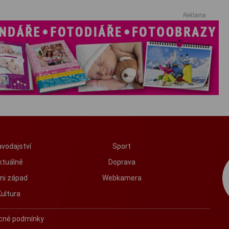
Hudivýt Na minifestival...
Reklama
vodajství
Sport
ktuálně
Doprava
mi západ
Webkamera
Kultura
cné podmínky