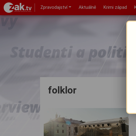
Zpravodajství
Aktuálně
Krimi západ
folklor