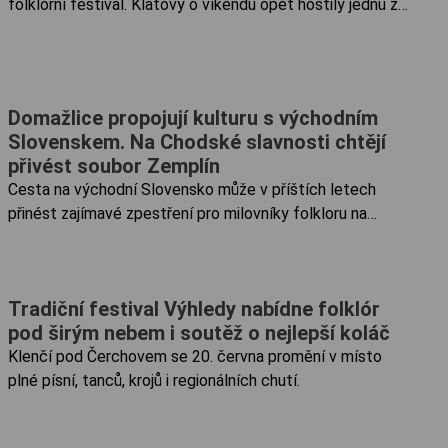
folklorní festival. Klatovy o víkendu opět hostily jednu z
největších kulturních akcí v regionu, která každoročně
přiláká stovky návštěvníků z Česka i zahraničí.
Domažlice propojují kulturu s východním
Slovenskem. Na Chodské slavnosti chtějí
přivést soubor Zemplín
Cesta na východní Slovensko může v příštích letech
přinést zajímavé zpestření pro milovníky folkloru na
Chodsku. Zástupci Domažlic se o uplynulém víkendu
zúčastnili oslav 60. výročí otevření Zemplínské šíravy.
Výprava v čele se starostou Stanislavem Antošem a
Tradiční festival Výhledy nabídne folklór
místostarostou Janem Bencem zde navázala kontakty,
pod širým nebem i soutěž o nejlepší koláč
které by mohly vyústit v atraktivní kulturní výměnu.
Klenčí pod Čerchovem se 20. června promění v místo
plné písní, tanců, krojů i regionálních chutí.