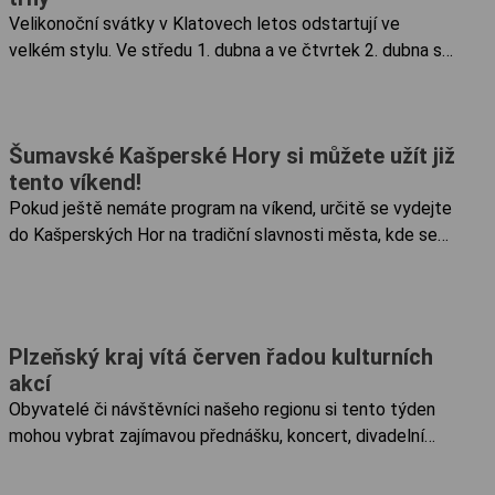
na platformě Donio.
Velikonoční svátky v Klatovech letos odstartují ve
velkém stylu. Ve středu 1. dubna a ve čtvrtek 2. dubna se
klatovské náměstí promění v dějiště oslav s názvem
Veselé Velikonoce. Návštěvníci se mohou těšit na
maraton dětského zpěvu, lidové tradice a čtvrteční show
Šumavské Kašperské Hory si můžete užít již
pro ty nejmenší.
tento víkend!
Pokud ještě nemáte program na víkend, určitě se vydejte
do Kašperských Hor na tradiční slavnosti města, kde se
vrátíte zpět v čase. V pátek a v sobotu se můžete těšit
na pestrý kulturní program pro děti i dospělé....
Plzeňský kraj vítá červen řadou kulturních
akcí
Obyvatelé či návštěvníci našeho regionu si tento týden
mohou vybrat zajímavou přednášku, koncert, divadelní
představení nebo třeba festival. 3. červen 2024 - 100 let
od smrti spisovatele Franze Kafky Kašperskohorský