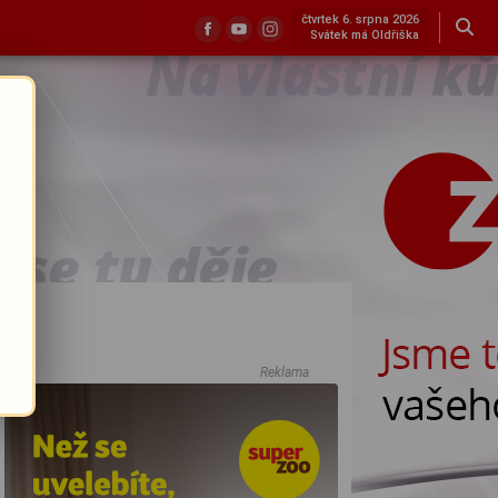
čtvrtek 6. srpna 2026
Svátek má Oldřiška
Reklama