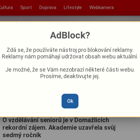
Kultura
Sport
Doprava
Lifestyle
Webkamera
AdBlock?
Zdá se, že používáte nástroj pro blokování reklamy.
Reklamy nám pomáhají udržovat obsah webu aktuální.
Je možné, že se Vám nezobrazí některé části webu.
Prosíme, deaktivujte jej.
Ok
O vzdělávání seniorů je v Domažlicích
rekordní zájem. Akademie uzavřela svůj
sedmý ročník