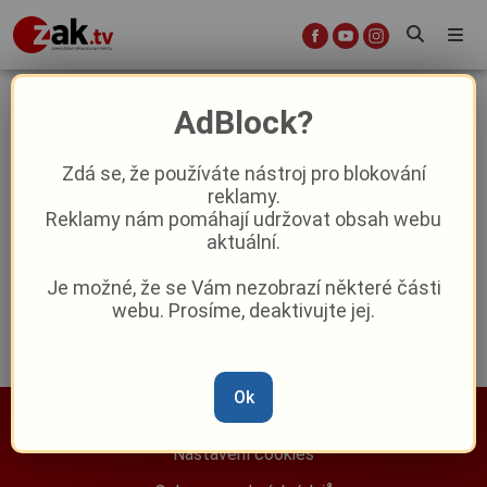
Kolomazná pec
AdBlock?
Zdá se, že používáte nástroj pro blokování
reklamy.
Plzeň známá neznámá: Za Trojákem
Reklamy nám pomáhají udržovat obsah webu
aktuální.
Reklama
Je možné, že se Vám nezobrazí některé části
webu. Prosíme, deaktivujte jej.
Ok
Nastavení cookies