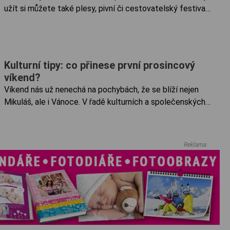
užít si můžete také plesy, pivní či cestovatelský festival,
akce pro děti nebo divadelní představení. Pátek 1. 3.
Plzeňská filharmonie v proměnách času Letošní ročník...
Kulturní tipy: co přinese první prosincový
víkend?
Víkend nás už nenechá na pochybách, že se blíží nejen
Mikuláš, ale i Vánoce. V řadě kulturních a společenských
akcí však nebudou chybět ani divadelní představení pro
malé i velké diváky či komentované prohlídky ...
Reklama