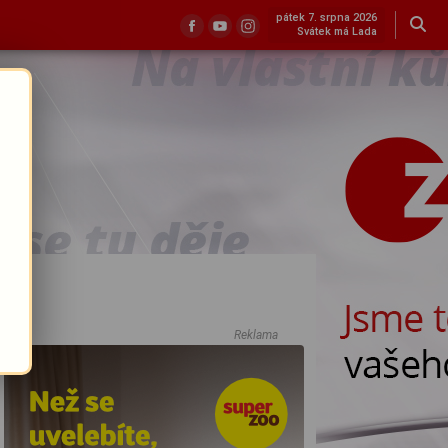
pátek 7. srpna 2026
Svátek má Lada
Reklama