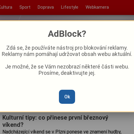
Kultura
Sport
Doprava
Lifestyle
Webkamera
AdBlock?
Zdá se, že používáte nástroj pro blokování reklamy.
Reklamy nám pomáhají udržovat obsah webu aktuální.
Je možné, že se Vám nezobrazí některé části webu.
Prosíme, deaktivujte jej.
Ok
Kulturní tipy: co přinese první březnový
víkend?
Nadcházející víkend se v Plzni ponese ve znamení hudby,