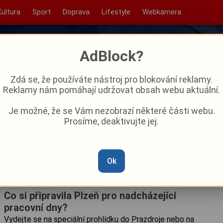
Kultura
Sport
Doprava
Lifestyle
Webkamera
AdBlock?
Zdá se, že používáte nástroj pro blokování reklamy.
Reklamy nám pomáhají udržovat obsah webu aktuální.
Je možné, že se Vám nezobrazí některé části webu.
Prosíme, deaktivujte jej.
Ok
Co si připravila Plzeň pro nadcházející
pracovní dny?
Vydejte se na speciální prohlídku do Prazdroje nebo na