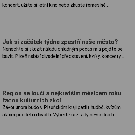
koncert, užijte si letní kino nebo zkuste řemeslné
techniky našich předků. Chybět nebudou ani akce pro
děti. Speciální trasa Plzeňského Prazdroje Léto
s Industry Open zdaleka nekončí. Od...
Jak si začátek týdne zpestří naše město?
Nenechte si zkazit náladu chladným počasím a pojďte se
bavit. Plzeň nabízí divadelní představení, kvízy, koncerty
i přednášky. Pan Kašpar a jeho povedená rodinka na vás
čeká v pondělí 22. 4. v 9:00 v Divadle Alfa....
Region se loučí s nejkratším měsícem roku
řadou kulturních akcí
Závěr února bude v Plzeňském kraji patřit hudbě, kvízům,
akcím pro děti i divadlu. Vyberte si z řady nevšedních
akcí! PILATES s Janou da Conceicao začíná v pondělí 26.
2. od 17:30 v Městském kulturním zařízení...