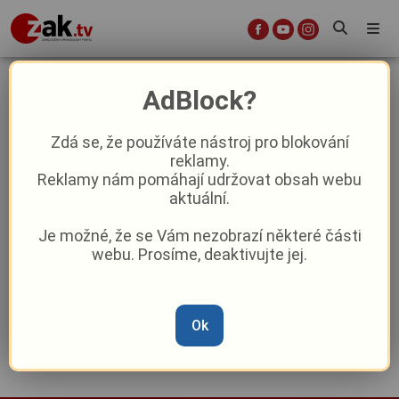
lecive prameny
AdBlock?
Zdá se, že používáte nástroj pro blokování
reklamy.
Západočeské lázně mimo sezónu:
Reklamy nám pomáhají udržovat obsah webu
Únorový klid, který léčí tělo i duši
aktuální.
Je možné, že se Vám nezobrazí některé části
Výrobce Bílinské kyselky míří do
webu. Prosíme, deaktivujte jej.
konkurzu, dluží půl miliardy korun
Reklama
Ok