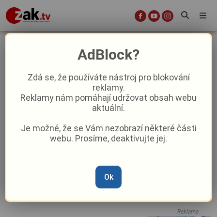
luzna u rakovnika
AdBlock?
Zdá se, že používáte nástroj pro blokování
reklamy.
I v osmém prázdninovém týdnu se
Reklamy nám pomáhají udržovat obsah webu
Plzeňský kraj dobře baví!
aktuální.
Je možné, že se Vám nezobrazí některé části
Co si přichystal region na šestý
webu. Prosíme, deaktivujte jej.
prázdninový týden?
Ok
Co nabízí region ve čtvrtém
červencovém týdnu?
Reklama