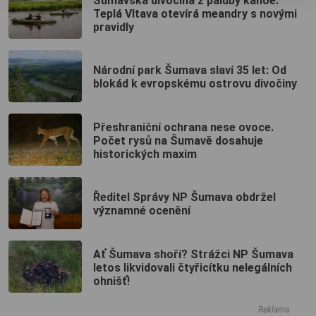
Šumavská divočina z paluby kánoe:
Teplá Vltava otevírá meandry s novými
pravidly
Národní park Šumava slaví 35 let: Od
blokád k evropskému ostrovu divočiny
Přeshraniční ochrana nese ovoce.
Počet rysů na Šumavě dosahuje
historických maxim
Ředitel Správy NP Šumava obdržel
významné ocenění
Ať Šumava shoří? Strážci NP Šumava
letos likvidovali čtyřicítku nelegálních
ohnišť!
Reklama