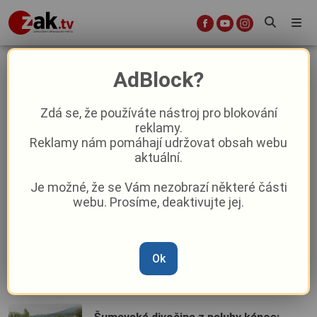
NP Šumava
AdBlock?
Zdá se, že používáte nástroj pro blokování
Nová Šumava Card už funguje v mobilu.
reklamy.
Nabízí desítky slev v Klatovech, na
Reklamy nám pomáhají udržovat obsah webu
Špičáku i na Pancíři
aktuální.
Je možné, že se Vám nezobrazí některé části
První úspěšná záchrana v Česku: Na
webu. Prosíme, deaktivujte jej.
Šumavě osiřela, teď má samice rysa
najít domov v Brdech
Ok
Šumava bez davů: Aplikace EPU láká na
nové trasy v malebném předhůří