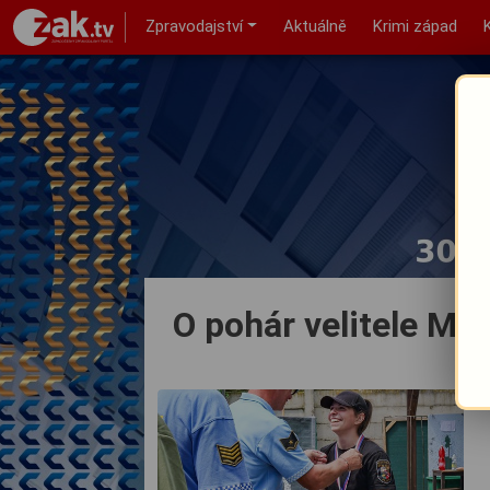
Zpravodajství
Aktuálně
Krimi západ
O pohár velitele MP