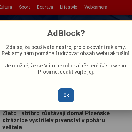
Kultura
Sport
Doprava
Lifestyle
Webkamera
AdBlock?
Zdá se, že používáte nástroj pro blokování reklamy.
Reklamy nám pomáhají udržovat obsah webu aktuální.
Je možné, že se Vám nezobrazí některé části webu.
Prosíme, deaktivujte jej.
 Plzeň
Ok
Zlato i stříbro zůstávají doma! Plzeňské
strážnice vystřílely prvenství v poháru
velitele