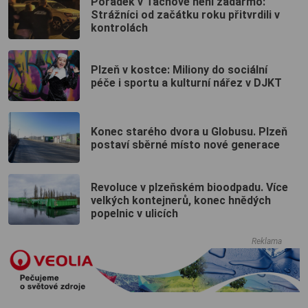
Pořádek v Tachově není zadarmo:
Strážníci od začátku roku přitvrdili v
kontrolách
Plzeň v kostce: Miliony do sociální
péče i sportu a kulturní nářez v DJKT
Konec starého dvora u Globusu. Plzeň
postaví sběrné místo nové generace
Revoluce v plzeňském bioodpadu. Více
velkých kontejnerů, konec hnědých
popelnic v ulicích
Reklama