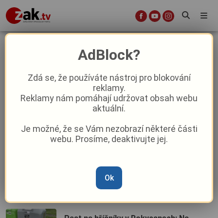
odpad
AdBlock?
Zdá se, že používáte nástroj pro blokování
Pohovka v lese i vypalování kabelů:
reklamy.
Lesníci v Rokycanech bojují s černými
Reklamy nám pomáhají udržovat obsah webu
skládkami a riskantním zakládáním
aktuální.
ohňů
Je možné, že se Vám nezobrazí některé části
Pozor na změnu: Kontejnery ze
webu. Prosíme, deaktivujte jej.
Šťáhlavské ulice v Rokycanech se
dočasně stěhují
Bývalý sběrný dvůr zaplavily tuny
Ok
odpadu. Bezohledný čin ve Starém
Plzenci už vyšetřuje policie