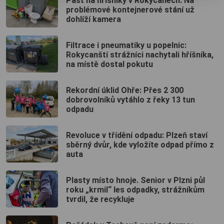
Past na hříšníky v Rokycanech: Na
problémové kontejnerové stání už
dohlíží kamera
Filtrace i pneumatiky u popelnic:
Rokycanští strážníci nachytali hříšníka,
na místě dostal pokutu
Rekordní úklid Ohře: Přes 2 300
dobrovolníků vytáhlo z řeky 13 tun
odpadu
Revoluce v třídění odpadu: Plzeň staví
sběrný dvůr, kde vyložíte odpad přímo z
auta
Plasty místo hnoje. Senior v Plzni půl
roku „krmil“ les odpadky, strážníkům
tvrdil, že recykluje