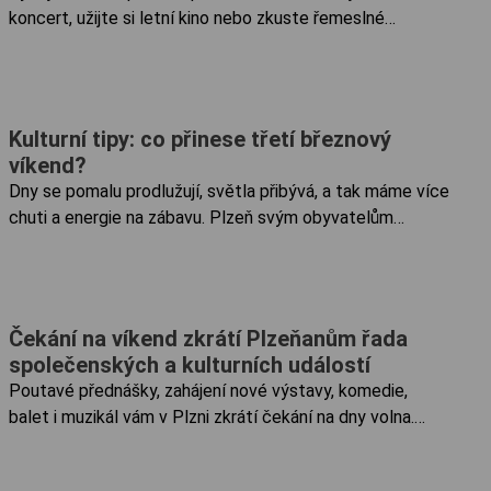
koncert, užijte si letní kino nebo zkuste řemeslné
techniky našich předků. Chybět nebudou ani akce pro
děti. Speciální trasa Plzeňského Prazdroje Léto
s Industry Open zdaleka nekončí. Od...
Kulturní tipy: co přinese třetí březnový
víkend?
Dny se pomalu prodlužují, světla přibývá, a tak máme více
chuti a energie na zábavu. Plzeň svým obyvatelům
i návštěvníkům nabízí o víkendu rozmanité kulturní akce.
Pojďme se podívat na některé z nich. Pátek 15. 3. 15....
Čekání na víkend zkrátí Plzeňanům řada
společenských a kulturních událostí
Poutavé přednášky, zahájení nové výstavy, komedie,
balet i muzikál vám v Plzni zkrátí čekání na dny volna.
Chudenicko – ochrana a tvorba krajiny Přednáška Mgr.
Marcela Bezděka a Ing. Jany Michálkové se koná ...