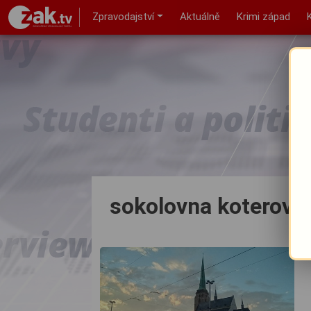
Zpravodajství
Aktuálně
Krimi západ
sokolovna koterov