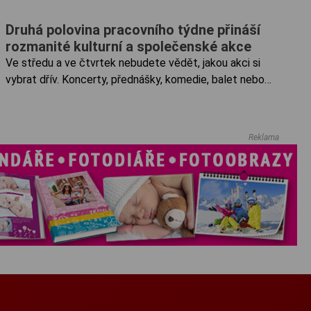
Druhá polovina pracovního týdne přináší
rozmanité kulturní a společenské akce
Ve středu a ve čtvrtek nebudete vědět, jakou akci si
vybrat dřív. Koncerty, přednášky, komedie, balet nebo
maňáskové divadlo či slam poetry a mnoho dalších
kulturních akcí je pro vás připraveno v našem městě.
Hledání symbolů...
Reklama