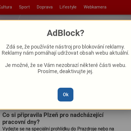
Kultura
Sport
Doprava
Lifestyle
Webkamera
AdBlock?
Zdá se, že používáte nástroj pro blokování reklamy.
Reklamy nám pomáhají udržovat obsah webu aktuální.
Je možné, že se Vám nezobrazí některé části webu.
Prosíme, deaktivujte jej.
Ok
Co si připravila Plzeň pro nadcházející
pracovní dny?
Vydejte se na speciální prohlídku do Prazdroje nebo na