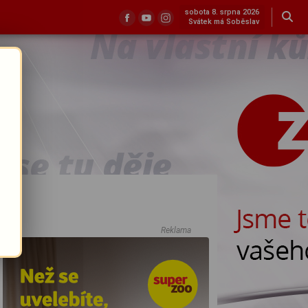
sobota 8. srpna 2026
Svátek má Soběslav
Reklama