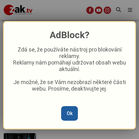
sprejer
AdBlock?
Zdá se, že používáte nástroj pro blokování
reklamy.
Neuvěřitelná drzost v Plzni. Vandalové
Reklamy nám pomáhají udržovat obsah webu
si vzali do parády auto strážníků!
aktuální.
Je možné, že se Vám nezobrazí některé části
Po návratu z májových oslav
webu. Prosíme, deaktivujte jej.
posprejoval několik objektů, muži hrozí
vězení
Ok
V Klatovech řádil sprejer, nápisy
vyzdobil most