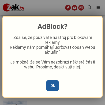
Tech Tower
AdBlock?
Zdá se, že používáte nástroj pro blokování
reklamy.
Kulturní tipy: co přinese první červnový
Reklamy nám pomáhají udržovat obsah webu
víkend?
aktuální.
Je možné, že se Vám nezobrazí některé části
Kulturní tipy: co přinese poslední
webu. Prosíme, deaktivujte jej.
srpnový víkend?
Ok
Jak si zpestřit pracovní dny v Plzni?