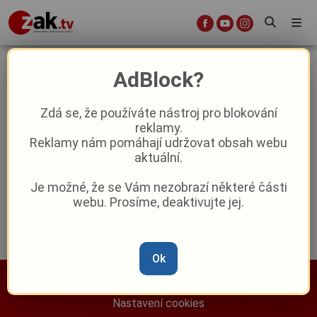
technické památky
AdBlock?
Zdá se, že používáte nástroj pro blokování
Kam se běžně nepodíváte: Plzeň láká
reklamy.
na exkurzi do Stocku nebo kovárny ve
Reklamy nám pomáhají udržovat obsah webu
Škodovce
aktuální.
Reklama
Je možné, že se Vám nezobrazí některé části
webu. Prosíme, deaktivujte jej.
Ok
Nastavení cookies