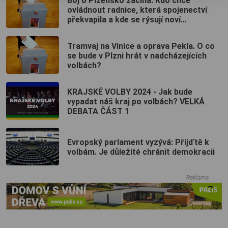
Boj o Plzeňsko začíná: Kdo chce
ovládnout radnice, která spojenectví
překvapila a kde se rýsují noví
favorité?
Tramvaj na Vinice a oprava Pekla. O co
se bude v Plzni hrát v nadcházejících
volbách?
KRAJSKÉ VOLBY 2024 - Jak bude
vypadat náš kraj po volbách? VELKÁ
DEBATA ČÁST 1
Evropský parlament vyzývá: Přijďtě k
volbám. Je důležité chránit demokracii
Reklama