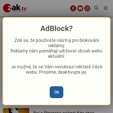
Volby
AdBlock?
Zdá se, že používáte nástroj pro blokování
Souboj o radnice v Plzeňském kraji
reklamy.
odstartoval: Kandidátky jsou podány,
Reklamy nám pomáhají udržovat obsah webu
podílíte se na rozhodování i vy?
aktuální.
(ANKETA)
Je možné, že se Vám nezobrazí některé části
V Plzeňském kraji začaly strany
webu. Prosíme, deaktivujte jej.
podávat kandidátky do komunálních
voleb
Ok
Výměna stráží v Senátu? Tihle lidé si to
rozdají o moc v Plzni