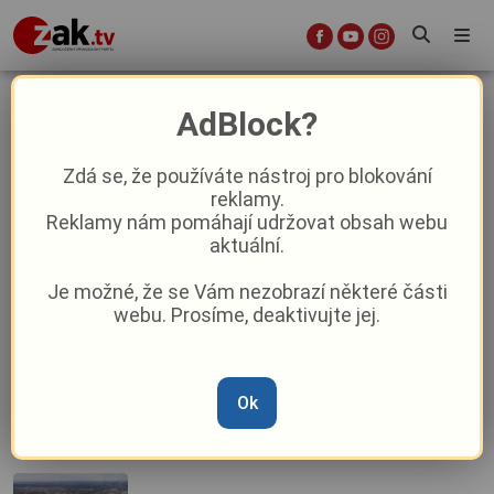
vytvarne dilny
AdBlock?
Zdá se, že používáte nástroj pro blokování
reklamy.
Kulturní tipy: co přinese první srpnový
Reklamy nám pomáhají udržovat obsah webu
víkend?
aktuální.
Je možné, že se Vám nezobrazí některé části
Kulturní tipy: co přinese první
webu. Prosíme, deaktivujte jej.
červencový víkend?
Ok
Kulturní tipy: co přinese první červnový
víkend?