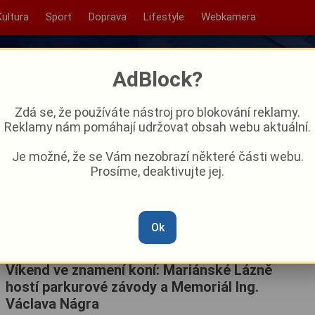
Kultura
Sport
Doprava
Lifestyle
Webkamera
AdBlock?
Zdá se, že používáte nástroj pro blokování reklamy.
Reklamy nám pomáhají udržovat obsah webu aktuální.
Je možné, že se Vám nezobrazí některé části webu.
Prosíme, deaktivujte jej.
Ok
Víkend ve znamení koní: Mariánské Lázně
hostí parkurové závody a Memoriál Ing.
Václava Nágra