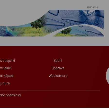
vidět...
Reklama
vodajství
Sport
ktuálně
Doprava
mi západ
Webkamera
Kultura
cné podmínky