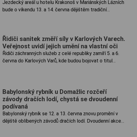
Jezdecký areál u hotelu Krakonoš v Mariánských Lázních
bude o víkendu 13. a 14. června dějištěm tradiční
jezdecké akce. Návštěvníci se mohou těšit na parkurové
skákání i Memoriál Ing. Václava Nágra, který připomene
významnou osobnost místního jezdeckého sportu.
Řidiči sanitek změří síly v Karlových Varech.
Veřejnost uvidí jejich umění na vlastní oči
Řidiči záchranných služeb z celé republiky zamíří 5. a 6.
června do Karlových Varů, kde budou bojovat o titul
mistra České republiky.
Babylonský rybník u Domažlic rozčeří
závody dračích lodí, chystá se dvoudenní
podívaná
Babylonský rybník se 12. a 13. června znovu promění v
dějiště oblíbených závodů dračích lodí. Dvoudenní akce
nabídne souboje studentských i městských týmů z Česka
a Bavorska, doprovodný program i sportovní atmosféru u