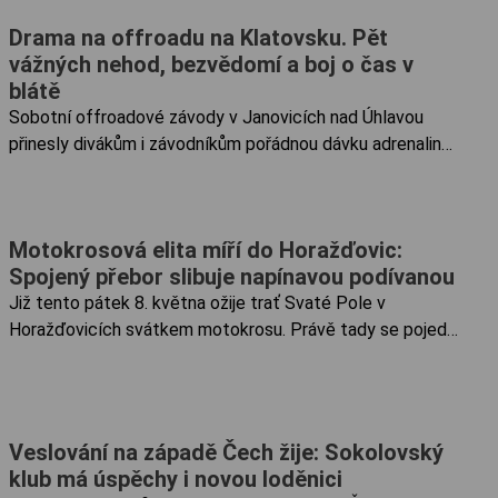
vody.
Drama na offroadu na Klatovsku. Pět
vážných nehod, bezvědomí a boj o čas v
blátě
Sobotní offroadové závody v Janovicích nad Úhlavou
přinesly divákům i závodníkům pořádnou dávku adrenalinu.
Během jediného dne museli zdravotníci řešit pět velmi
vážných zásahů, z nichž dva vyžadovaly okamžitou
pomoc pacientům v bezvědomí.
Motokrosová elita míří do Horažďovic:
Spojený přebor slibuje napínavou podívanou
Již tento pátek 8. května ožije trať Svaté Pole v
Horažďovicích svátkem motokrosu. Právě tady se pojede
spojený závod západočeského přeboru VVL AMŠ Bo
Motor-oil cup s Jihočeským KP Technix power.
Veslování na západě Čech žije: Sokolovský
klub má úspěchy i novou loděnici