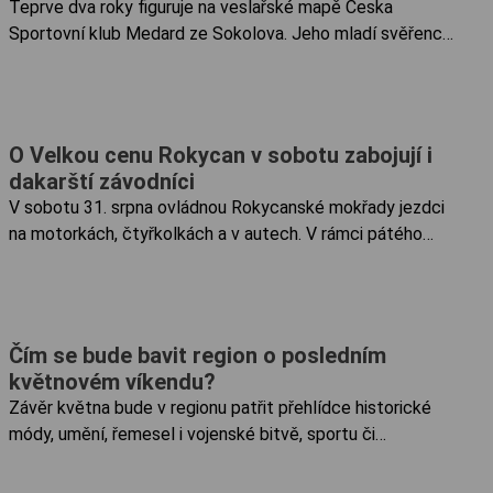
Teprve dva roky figuruje na veslařské mapě Česka
Sportovní klub Medard ze Sokolova. Jeho mladí svěřenci
už ale dosahují úspěchů na republikových závodech.
Jediný veslařský oddíl na celém západě Čech (v
Karlovarském i Plzeňském kraji) nabízí radost ze sportu
skoro 30 dětem a mládeži na jezeře Michal. Teď už má i
O Velkou cenu Rokycan v sobotu zabojují i
novou loděnici pro úschovnu lodí a klubovnu.
dakarští závodníci
V sobotu 31. srpna ovládnou Rokycanské mokřady jezdci
na motorkách, čtyřkolkách a v autech. V rámci pátého
dílu vytrvalostního seriálu Offroad maraton se bude
závodit o Velkou cenu Rokycan v čele s jezdci ze...
Čím se bude bavit region o posledním
květnovém víkendu?
Závěr května bude v regionu patřit přehlídce historické
módy, umění, řemesel i vojenské bitvě, sportu či
divadelním představením a koncertům. Obléhání hradu
Švihov 2023 se koná 26. a 27. 5. Na vlastní oči můžete