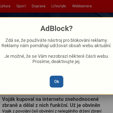
Kultura
Sport
Doprava
Lifestyle
Webkamera
AdBlock?
Zdá se, že používáte nástroj pro blokování reklamy.
Reklamy nám pomáhají udržovat obsah webu aktuální.
Je možné, že se Vám nezobrazí některé části webu.
Prosíme, deaktivujte jej.
Ok
Voják kupoval na internetu znehodnocené
zbraně a dělal z nich funkční. Už je obviněn
Voják z povolání čelí obvinění z nelegálního držení zbraní