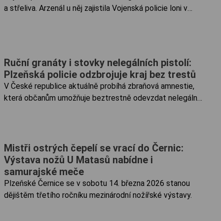
a střeliva. Arzenál u něj zajistila Vojenská policie loni v
srpnu na Plzeňsku, přičemž stíhání probíhá na svobodě. V
případě prokázání viny hrozí muži až pětiletý pobyt za
mřížemi. Informaci serveru iROZHLAS.cz potvrdil žalobce
Adam Kotoun s tím, že útvar, u kterého obviněný slouží,
Ruční granáty i stovky nelegálních pistolí:
zůstává nejasný.
Plzeňská policie odzbrojuje kraj bez trestů
V České republice aktuálně probíhá zbraňová amnestie,
která občanům umožňuje beztrestně odevzdat nelegálně
držené zbraně a střelivo. V Plzeňském kraji je zájem o
tuto možnost velký a statistiky za první čtyři měsíce
letošního roku ukazují, že lidé mají doma stále množství
neevidovaného arzenálu.
Mistři ostrých čepelí se vrací do Černic:
Výstava nožů U Matasů nabídne i
samurajské meče
Plzeňské Černice se v sobotu 14. března 2026 stanou
dějištěm třetího ročníku mezinárodní nožířské výstavy.