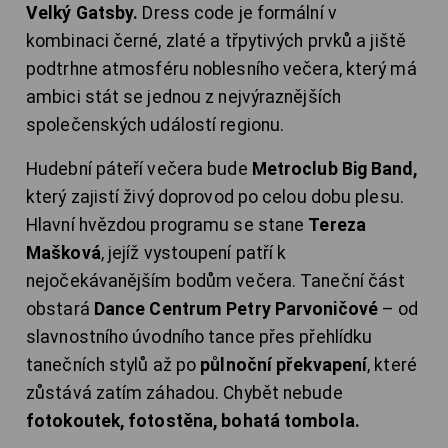
Velký Gatsby.
Dress code je formální v
kombinaci černé, zlaté a třpytivých prvků a jiště
podtrhne atmosféru noblesního večera, který má
ambici stát se jednou z nejvýraznějších
společenských událostí regionu.
Hudební páteří večera bude
Metroclub Big Band,
který zajistí živý doprovod po celou dobu plesu.
Hlavní hvězdou programu se stane
Tereza
Mašková
, jejíž vystoupení patří k
nejočekávanějším bodům večera. Taneční část
obstará
Dance Centrum Petry Parvoničové
– od
slavnostního úvodního tance přes přehlídku
tanečních stylů až po
půlnoční překvapení
, které
zůstává zatím záhadou. Chybět nebude
fotokoutek, fotostěna, bohatá tombola.