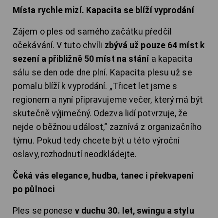
Místa rychle mizí. Kapacita se blíží vyprodání
Zájem o ples od samého začátku předčil
očekávání. V tuto chvíli
zbývá už pouze 64 míst k
sezení a přibližně 50 míst na stání
a kapacita
sálu se den ode dne plní. Kapacita plesu už se
pomalu blíží k vyprodání. „Třicet let jsme s
regionem a nyní připravujeme večer, který má být
skutečně výjimečný. Odezva lidí potvrzuje, že
nejde o běžnou událost,“ zaznívá z organizačního
týmu. Pokud tedy chcete být u této výroční
oslavy, rozhodnutí neodkládejte.
Čeká vás elegance, hudba, tanec i překvapení
po půlnoci
Ples se ponese
v duchu 30. let, swingu a stylu