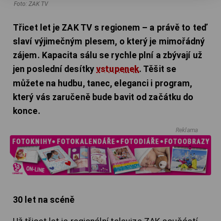
Foto: ZAK TV
Třicet let je ZAK TV s regionem – a právě to teď
slaví výjimečným plesem, o který je mimořádný
zájem. Kapacita sálu se rychle plní a zbývají už
jen poslední desítky
vstupenek
. Těšit se
můžete na hudbu, tanec, eleganci i program,
který vás zaručeně bude bavit od začátku do
konce.
Reklama
30 let na scéně