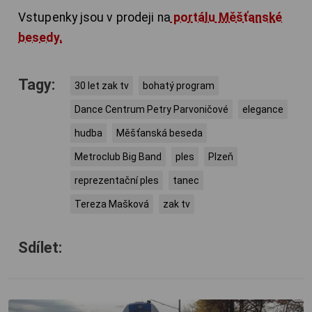
Vstupenky jsou v prodeji na
portálu Měšťanské
besedy.
Tagy:
30 let zak tv
bohatý program
Dance Centrum Petry Parvoničové
elegance
hudba
Měšťanská beseda
Metroclub Big Band
ples
Plzeň
reprezentační ples
tanec
Tereza Mašková
zak tv
Sdílet: