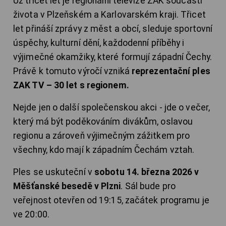
Už třicet let je regionální televize ZAK součástí
života v Plzeňském a Karlovarském kraji. Třicet
let přináší zprávy z měst a obcí, sleduje sportovní
úspěchy, kulturní dění, každodenní příběhy i
výjimečné okamžiky, které formují západní Čechy.
Právě k tomuto výročí vzniká
reprezentační ples
ZAK TV – 30 let s regionem.
Nejde jen o další společenskou akci - jde o večer,
který má být poděkováním divákům, oslavou
regionu a zároveň výjimečným zážitkem pro
všechny, kdo mají k západním Čechám vztah.
Ples se uskuteční v
sobotu 14. března 2026 v
Měšťanské besedě v Plzni
. Sál bude pro
veřejnost otevřen od 19:15, začátek programu je
ve 20:00.