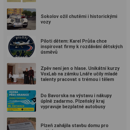
Sokolov ožil chutěmi i historickými
vozy
Piloti dětem: Karel Průša chce
inspirovat firmy k rozdávání dětských
úsměvů
Zpěv není jen o hlase. Unikátní kurzy
VoxLab na zámku Lnáře učily mladé
talenty pracovat s trémou i tělem
Do Bavorska na výstavu i nákupy
úplně zadarmo. Plzeňský kraj
vypravuje bezplatné autobusy
Plzeň zahájila stavbu domu pro