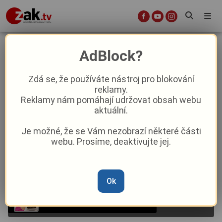
Třicet let s regionem: Ples ZAK TV
AdBlock?
hlásí téměř vyprodáno
Zdá se, že používáte nástroj pro blokování
reklamy.
Aktuality
Kultura
Aktuálně
Z Plzně
Reklamy nám pomáhají udržovat obsah webu
aktuální.
Od
Redakce
–
15. 1.
|
13:52
Je možné, že se Vám nezobrazí některé části
webu. Prosíme, deaktivujte jej.
Ok