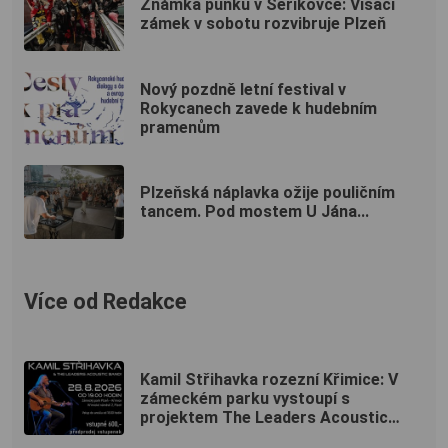
Známka punku v Šeříkovce: Visací
zámek v sobotu rozvibruje Plzeň
Nový pozdně letní festival v
Rokycanech zavede k hudebním
pramenům
Plzeňská náplavka ožije pouličním
tancem. Pod mostem U Jána...
Více od Redakce
Kamil Střihavka rozezní Křimice: V
zámeckém parku vystoupí s
projektem The Leaders Acoustic
Band!