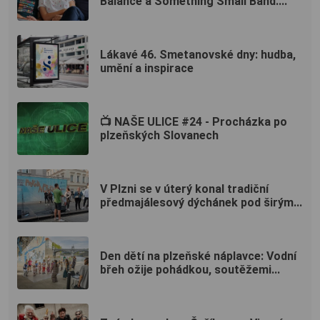
Balancê a Something Small Band....
Lákavé 46. Smetanovské dny: hudba,
umění a inspirace
📺 NAŠE ULICE #24 - Procházka po
plzeňských Slovanech
V Plzni se v úterý konal tradiční
předmajálesový dýchánek pod širým...
Den dětí na plzeňské náplavce: Vodní
břeh ožije pohádkou, soutěžemi...