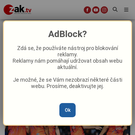
Viktoria Plzeň zdolala v přípravě
AdBlock?
sestupující Dynamo, trefili se
Durosinmi s Panošem
Zdá se, že používáte nástroj pro blokování
reklamy.
Reklamy nám pomáhají udržovat obsah webu
Sport
aktuální.
Je možné, že se Vám nezobrazí některé části
Od
Marie Osvaldová
–
25. 6. 2025
|
18:54
webu. Prosíme, deaktivujte jej.
Ok