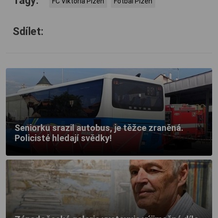
Tagy:
FC Viktoria Plzeň
Fotbal Plzeň
Sdílet:
Seniorku srazil autobus, je těžce zraněná.
Policisté hledají svědky!