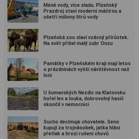
Méně vody, více sladu. Plzeňský
Prazdroj staví moderní máčírnu a
ušetří miliony litrů vody
Plzeňská zoo slaví vzácný přírůstek.
Na svět přišel malý zubr Onzu
Památky v Plzeňském kraji mají letos
o prázdninách vyšší návštěvnost než
loni
U šumavských Nezdic na Klatovsku
hořel les a louka, dobrovolný hasič
skončil v nemocnici
Sucho decimuje chovatele. Seno
kupují za trojnásobek, jatka hlásí
přetlak a hrozí rušení chovů