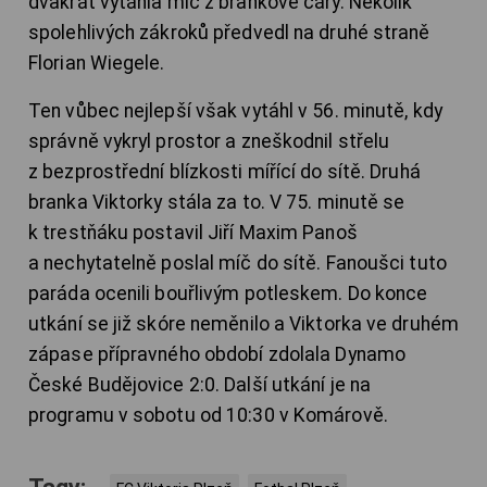
dvakrát vytáhla míč z brankové čáry. Několik
spolehlivých zákroků předvedl na druhé straně
Florian Wiegele.
Ten vůbec nejlepší však vytáhl v 56. minutě, kdy
správně vykryl prostor a zneškodnil střelu
z bezprostřední blízkosti mířící do sítě. Druhá
branka Viktorky stála za to. V 75. minutě se
k trestňáku postavil Jiří Maxim Panoš
a nechytatelně poslal míč do sítě. Fanoušci tuto
paráda ocenili bouřlivým potleskem. Do konce
utkání se již skóre neměnilo a Viktorka ve druhém
zápase přípravného období zdolala Dynamo
České Budějovice 2:0. Další utkání je na
programu v sobotu od 10:30 v Komárově.