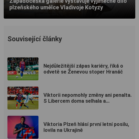
Západočeská galerie vystavuje výjimečné dílo
plzeňského umělce Vladivoje Kotyzy
Související články
Nejdůležitější zápas kariéry, říká o
odvetě se Ženevou stoper Hranáč
Viktorii nepomohly změny ani penalta.
S Libercem doma selhala a...
Viktoria Plzeň hlásí první letní posilu,
lovila na Ukrajině