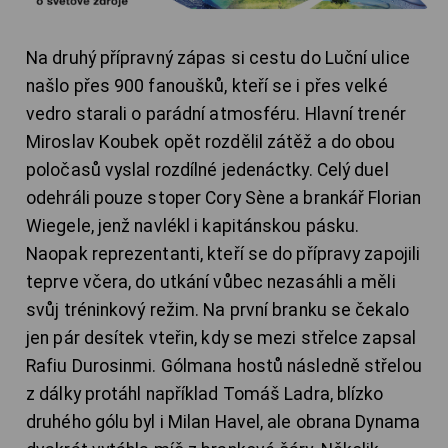
Na druhý přípravný zápas si cestu do Luční ulice
našlo přes 900 fanoušků, kteří se i přes velké
vedro starali o parádní atmosféru. Hlavní trenér
Miroslav Koubek opět rozdělil zátěž a do obou
poločasů vyslal rozdílné jedenáctky. Celý duel
odehráli pouze stoper Cory Sène a brankář Florian
Wiegele, jenž navlékl i kapitánskou pásku.
Naopak reprezentanti, kteří se do přípravy zapojili
teprve včera, do utkání vůbec nezasáhli a měli
svůj tréninkový režim. Na první branku se čekalo
jen pár desítek vteřin, kdy se mezi střelce zapsal
Rafiu Durosinmi. Gólmana hostů následně střelou
z dálky protáhl například Tomáš Ladra, blízko
druhého gólu byl i Milan Havel, ale obrana Dynama