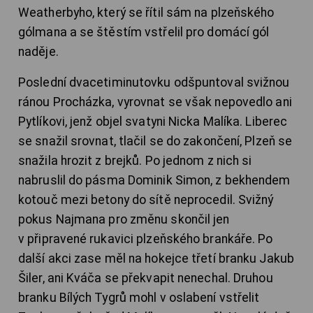
Weatherbyho, který se řítil sám na plzeňského
gólmana a se štěstím vstřelil pro domácí gól
naděje.
Poslední dvacetiminutovku odšpuntoval svižnou
ránou Procházka, vyrovnat se však nepovedlo ani
Pytlíkovi, jenž objel svatyni Nicka Malíka. Liberec
se snažil srovnat, tlačil se do zakončení, Plzeň se
snažila hrozit z brejků. Po jednom z nich si
nabruslil do pásma Dominik Simon, z bekhendem
kotouč mezi betony do sítě neprocedil. Svižný
pokus Najmana pro změnu skončil jen
v připravené rukavici plzeňského brankáře. Po
další akci zase měl na hokejce třetí branku Jakub
Šiler, ani Kváča se překvapit nenechal. Druhou
branku Bílých Tygrů mohl v oslabení vstřelit