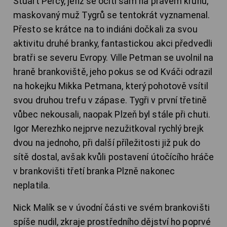
Stuart Percy, jenž se ocitl sám na pravém kruhu,
maskovaný muž Tygrů se tentokrát vyznamenal.
Přesto se krátce na to indiáni dočkali za svou
aktivitu druhé branky, fantastickou akci předvedli
bratři se severu Evropy. Ville Petman se uvolnil na
hraně brankoviště, jeho pokus se od Kváči odrazil
na hokejku Mikka Petmana, který pohotově vsítil
svou druhou trefu v zápase. Tygři v první třetině
vůbec nekousali, naopak Plzeň byl stále při chuti.
Igor Merezhko nejprve nezužitkoval rychlý brejk
dvou na jednoho, při další příležitosti již puk do
sítě dostal, avšak kvůli postavení útočícího hráče
v brankovišti třetí branka Plzně nakonec
neplatila.
Nick Malík se v úvodní části ve svém brankovišti
spíše nudil, zkraje prostředního dějství ho poprvé