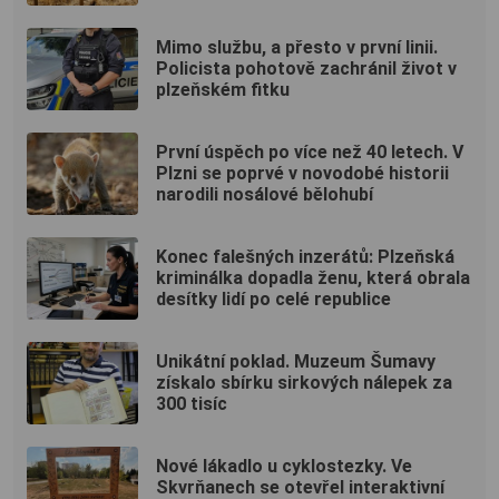
Mimo službu, a přesto v první linii.
Policista pohotově zachránil život v
plzeňském fitku
První úspěch po více než 40 letech. V
Plzni se poprvé v novodobé historii
narodili nosálové bělohubí
Konec falešných inzerátů: Plzeňská
kriminálka dopadla ženu, která obrala
desítky lidí po celé republice
Unikátní poklad. Muzeum Šumavy
získalo sbírku sirkových nálepek za
300 tisíc
Nové lákadlo u cyklostezky. Ve
Skvrňanech se otevřel interaktivní