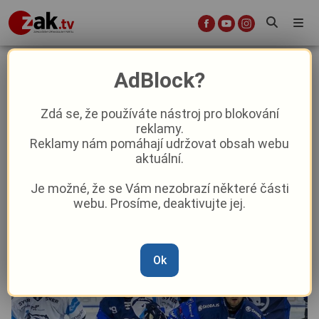
Vítězný začátek sezóny. Indiáni
AdBlock?
vyloupili Tygry, zářila nová posila,
která ani neměla hrát
Zdá se, že používáte nástroj pro blokování
reklamy.
Reklamy nám pomáhají udržovat obsah webu
Sport
Aktuálně
aktuální.
Je možné, že se Vám nezobrazí některé části
Od
Marie Osvaldová
–
10. 9. 2025
|
18:29
webu. Prosíme, deaktivujte jej.
Ok