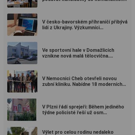
V česko-bavorském příhraničí přibývá
lidí z Ukrajiny. Výzkumníci...
Ve sportovní hale v Domažlicích
vznikne nová malá tělocvična....
V Nemocnici Cheb otevřeli novou
zubní kliniku. Nabídne 18 moderních...
V Plzni řádí sprejeři: Během jediného
týdne policisté řeší už osm...
Výlet pro celou rodinu nedaleko