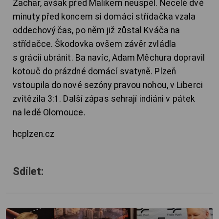
Zachar, avšak před Malíkem neuspěl. Necelé dvě
minuty před koncem si domácí střídačka vzala
oddechový čas, po něm již zůstal Kváča na
střídačce. Škodovka ovšem závěr zvládla
s grácií ubránit. Ba navíc, Adam Měchura dopravil
kotouč do prázdné domácí svatyně. Plzeň
vstoupila do nové sezóny pravou nohou, v Liberci
zvítězila 3:1. Další zápas sehrají indiáni v pátek
na ledě Olomouce.
hcplzen.cz
Sdílet: