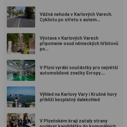
Vážná nehoda v Karlových Varech.
Cyklistu po střetu s autem...
Výstava v Karlových Varech
připomene osud německých hřbitovů
po...
V Plzni vyrábí součástky pro největší
automobilové značky Evropy....
Výhled na Karlovy Vary i Krušné hory
přiblíží bezplatný dalekohled
V Plzeňském kraji začaly strany
podávat kandidátky do komunálních...