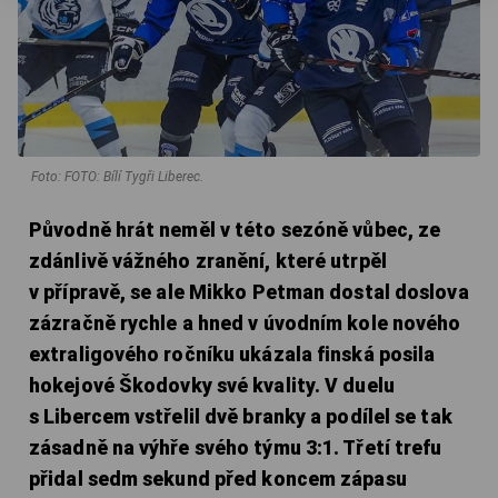
Foto: FOTO: Bílí Tygři Liberec.
Původně hrát neměl v této sezóně vůbec, ze
zdánlivě vážného zranění, které utrpěl
v přípravě, se ale Mikko Petman dostal doslova
zázračně rychle a hned v úvodním kole nového
extraligového ročníku ukázala finská posila
hokejové Škodovky své kvality. V duelu
s Libercem vstřelil dvě branky a podílel se tak
zásadně na výhře svého týmu 3:1. Třetí trefu
přidal sedm sekund před koncem zápasu