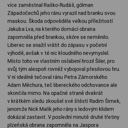
více zaměstnal Raško-Rudáš, gólman
Západočechů jeho ránu vyrazil nad branku svou
maskou. Škoda odpověděla velkou příležitostí
Jakuba Lva, na kterého domácí obrana
zapomněla před brankou, skóre se neměnilo.
Liberec se snažil vrátit do zápasu v početní
výhodě, avšak v té nic kloudného nevymyslel.
Místo toho ve vlastním oslabení hrozil Šiler, pro
svůj tým alespoň rovněž vybojoval přesilovou hru.
V ní ideálně tečoval ránu Petra Zámorského
Adam Měchura, teč libereckého odchovance ale
skončila mimo. Na opačné straně dvakrát
v krátkém sledu zkoušel své štěstí Radim Šimek,
jenomže Nick Malík jeho rány s ledovým klidem
dokázal zastavit. V poslední minutě druhé třetiny
plzeňská obrana zapomněla na Jaspora