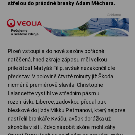
střelou do prázdné branky Adam Měchura.
Reklama
Plzeň vstoupila do nové sezóny pořádně
natěšená, hned zkraje zápasu měl velkou
příležitost Matyáš Filip, avšak nezakončil dle
představ. V polovině čtvrté minuty již Škoda
nicméně premiérově slavila. Christophe
Lalancette vystihl ve středním pásmu
rozehrávku Liberce, zadovkou předal puk
bleskově do jízdy Mikku Petmanovi, který nejprve
nastřelil brankáře Kváču, avšak dorážka už
skončila v síti. Zdvojnásobit skóre mohl záhy