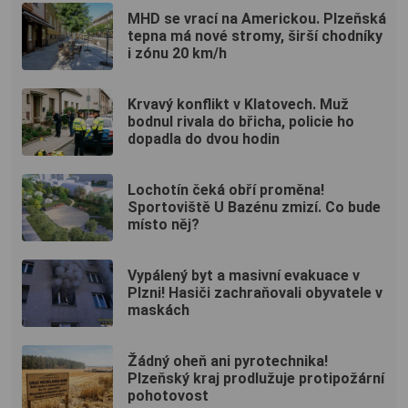
MHD se vrací na Americkou. Plzeňská
tepna má nové stromy, širší chodníky
i zónu 20 km/h
Krvavý konflikt v Klatovech. Muž
bodnul rivala do břicha, policie ho
dopadla do dvou hodin
Lochotín čeká obří proměna!
Sportoviště U Bazénu zmizí. Co bude
místo něj?
Vypálený byt a masivní evakuace v
Plzni! Hasiči zachraňovali obyvatele v
maskách
Žádný oheň ani pyrotechnika!
Plzeňský kraj prodlužuje protipožární
pohotovost