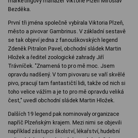
marketingový manažer Viktorie Plzeň Miroslav
Bezděka.
První tři jména společně vybírala Viktoria Plzeň,
město a pivovar Gambrinus. V základní sestavě
se tak objeví jedna z fanouškovských legend
Zdeněk Pitralon Pavel, obchodní sládek Martin
Hložek a ředitel zoologické zahrady Jiří
Trávníček. "Znamená to pro mě moc. Jsem
opravdu nadšený. V tom pivovaru se vaří skvělé
pivo, pracují tam fantastičtí lidi, takže od nich si
toho velice vážím a je to pro mě opravdu veliká
čest," uvedl obchodní sládek Martin Hložek.
Dalších 19 legend pak nominovaly organizace
napříč Plzeňským krajem. Mezi nimi se objevili
například zástupci školství, lékařství, hudební