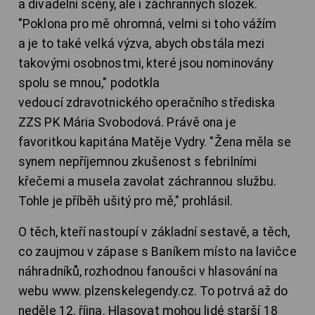
a divadelní scény, ale i záchranných složek.
"Poklona pro mě ohromná, velmi si toho vážím
a je to také velká výzva, abych obstála mezi
takovými osobnostmi, které jsou nominovány
spolu se mnou," podotkla
vedoucí zdravotnického operačního střediska
ZZS PK Mária Svobodová. Právě ona je
favoritkou kapitána Matěje Vydry. "Žena měla se
synem nepříjemnou zkušenost s febrilními
křečemi a musela zavolat záchrannou službu.
Tohle je příběh ušitý pro mě," prohlásil.
O těch, kteří nastoupí v základní sestavě, a těch,
co zaujmou v zápase s Baníkem místo na lavičce
náhradníků, rozhodnou fanoušci v hlasování na
webu www. plzenskelegendy.cz. To potrvá až do
neděle 12. října. Hlasovat mohou lidé starší 18