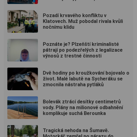
přidává další termíny
Pozadí krvavého konfliktu v
Klatovech. Muž pobodal rivala kvůli
nočnímu klidu
Poznáte je? Plzeňští kriminalisté
pátrají po podezřelých z legalizace
výnosů z trestné činnosti
Dvě hodiny po kroužkování bojovalo o
život. Malé labutě na Sycheráku se
zmocnila nástraha pytláků
Bolevák ztrácí desítky centimetrů
vody. Plány na milionové odbahnění
komplikuje suchá Berounka
Tragická nehoda na Šumavě.
Motorkář zemřel po nárazu do