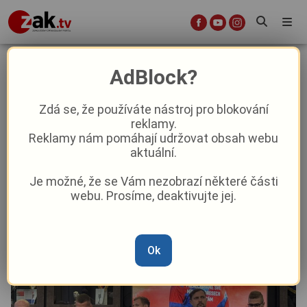
Záchranáři, hasiči, policisté.
AdBlock?
Plzeňští fotbalisté odehrají zápas
se jmenovkami legend
Zdá se, že používáte nástroj pro blokování
reklamy.
Reklamy nám pomáhají udržovat obsah webu
Sport
Aktuálně
aktuální.
Je možné, že se Vám nezobrazí některé části
Od
Marie Osvaldová
–
15. 9. 2025
|
13:15
webu. Prosíme, deaktivujte jej.
Ok