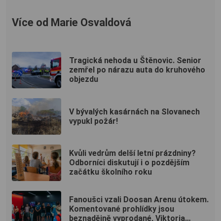
Více od Marie Osvaldová
Tragická nehoda u Štěnovic. Senior
zemřel po nárazu auta do kruhového
objezdu
V bývalých kasárnách na Slovanech
vypukl požár!
Kvůli vedrům delší letní prázdniny?
Odborníci diskutují i o pozdějším
začátku školního roku
Fanoušci vzali Doosan Arenu útokem.
Komentované prohlídky jsou
beznadějně vyprodané, Viktoria