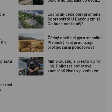
policie ho dopadla do dvou
hodin
ole
Lochotín čeká obří proměna!
Sportoviště U Bazénu zmizí.
Co bude místo něj?
,
Žádný oheň ani pyrotechnika!
 Při
Plzeňský kraj prodlužuje
protipožární pohotovost
 plastu
Mimo službu, a přesto v první
linii. Policista pohotově
zachránil život v plzeňském
fitku
odkroví
y