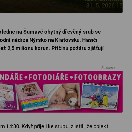
dpoledne na Šumavě obytný dřevěný srub se
dní nádrže Nýrsko na Klatovsku. Hasiči
ž 2,5 milionu korun. Příčinu požáru zjišťují
Reklama
 14:30. Když přijeli ke srubu, zjistili, že objekt