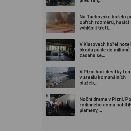
před tím,...
Na Tachovsku hořelo p
obřích rozměrů, hasiči
vyhlásili třetí...
V Klatovech hořel hotel
škoda půjde do milionů.
zásahu se...
V Plzni hoří desítky tun
v areálu komunálních
služeb,...
Noční drama v Plzni. P
rodinného domu pohltil
plameny,...