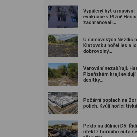
Vypálený byt a masivní
evakuace v Plzni! Hasič
zachraňovali...
U šumavských Nezdic 
Klatovsku hořel les a l
dobrovolný...
Varování nezabírají. Has
Plzeňském kraji evidují
desítky...
Požární poplach na Bo
polích. Kvůli hořící tiská
Peklo na dálnici D5. Řid
utekl z hořícího auta s