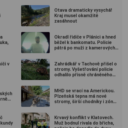
vyhlídku
Otava dramaticky vysychá!
i
Kraj musel okamžitě
zasáhnout
na
Okradl řidiče v Plánici a hned
ouka,
běžel k bankomatu. Policie
pátrá po muži z kamerových
záznamů
iči v
Zahrádkář v Tachově přišel o
stromy. Vyšetřování policie
odhalilo přísně chráněného
viníka
MHD se vrací na Americkou.
rských
Plzeňská tepna má nové
rně...
stromy, širší chodníky i zónu
20 km/h
ič
Krvavý konflikt v Klatovech.
ekundy
Muž bodnul rivala do břicha,