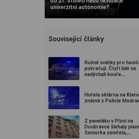
do 21. století nebo likvidace
univerzitní autonomie?
Související články
Rušné svátky pro hasič
pokračují. Čtyři lidé se
nadýchali kouře...
Hořela sklárna na Klat
známá z Policie Modra
Z paneláku v Plzni na
Doubravce šlehaly plam
Seniorka zemřela,...