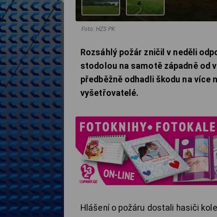
Foto: HZS PK
Rozsáhlý požár zničil v neděli o
stodolou na samotě západně od vo
předběžně odhadli škodu na více ne
vyšetřovatelé.
Hlášení o požáru dostali hasiči kolem