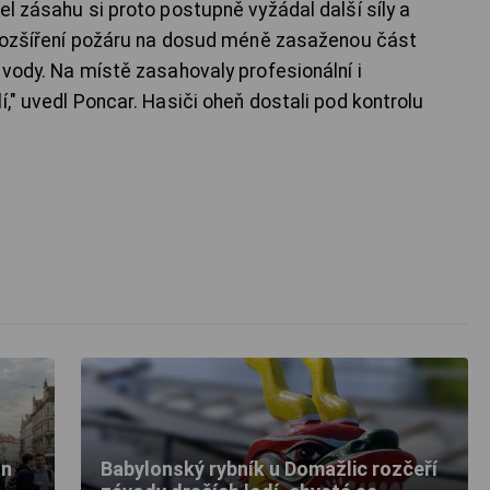
el zásahu si proto postupně vyžádal další síly a
t rozšíření požáru na dosud méně zasaženou část
 vody. Na místě zasahovaly profesionální i
í," uvedl Poncar. Hasiči oheň dostali pod kontrolu
un
Babylonský rybník u Domažlic rozčeří