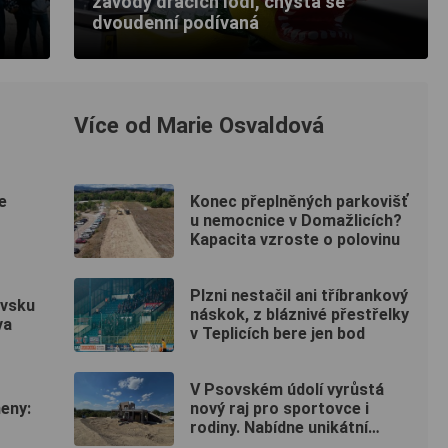
závody dračích lodí, chystá se
dvoudenní podívaná
Více od Marie Osvaldová
e
Konec přeplněných parkovišť
u nemocnice v Domažlicích?
Kapacita vzroste o polovinu
Plzni nestačil ani tříbrankový
ovsku
náskok, z bláznivé přestřelky
va
v Teplicích bere jen bod
V Psovském údolí vyrůstá
eny:
nový raj pro sportovce i
rodiny. Nabídne unikátní
pumptrack i šestimetrovou