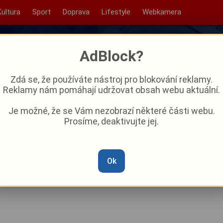
Kultura
Sport
Doprava
Lifestyle
Webkamera
AdBlock?
Zdá se, že používáte nástroj pro blokování reklamy.
Reklamy nám pomáhají udržovat obsah webu aktuální.
Je možné, že se Vám nezobrazí některé části webu.
Prosíme, deaktivujte jej.
láč. Oblíbené šumavské
em
Ok