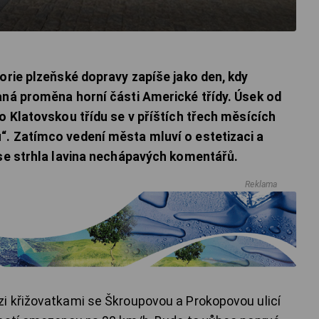
torie plzeňské dopravy zapíše jako den, kdy
aná proměna horní části Americké třídy. Úsek od
o Klatovskou třídu se v příštích třech měsících
“. Zatímco vedení města mluví o estetizaci a
 se strhla lavina nechápavých komentářů.
Reklama
i křižovatkami se Škroupovou a Prokopovou ulicí