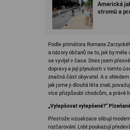
Americká ja
stromů a pro
Podle primátora Romana Zarzyckéh
a názory občanů na to, jak by měla 
se vyvíjel v čase. Dnes jsem přes
dopravy a její plynulosti v tomto ú
značná část obyvatel. A s ohledem n
jak jsme ji dlouhá léta znali, považu
více přizpůsobí chodcům, a právě 
„Vylepšovat vylepšené?“ Plzeňané 
Přestože vizualizace slibují modern
rozčarování. Lidé poukazují předevš