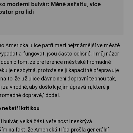
ko moderní bulvár: Méně asfaltu, více
stor pro lidi
o Americká ulice patří mezi nejznámější ve městě
vypadat a fungovat, jsou často odlišné. I můj názor
vědčen o tom, že preference městské hromadné
seku je nezbytná, protože se jí kapacitně přepravuje
a to, že už ulice dávno není dopravní tepnou tak,
ji za vhodné, aby došlo k jejím úpravám, které ji
hromadné dopravě," dodal.
nešetří kritikou
í bulvár, velká část veřejnosti neskrývá
ím na fakt, že Americká třída prošla generální