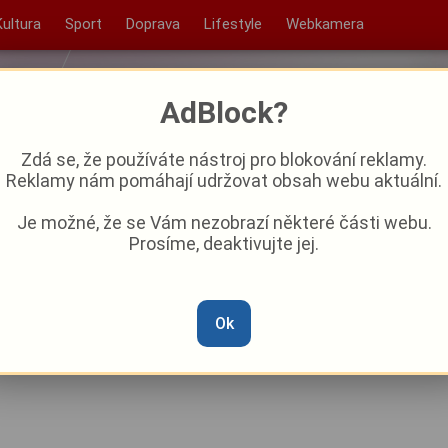
Kultura
Sport
Doprava
Lifestyle
Webkamera
AdBlock?
Zdá se, že používáte nástroj pro blokování reklamy.
Reklamy nám pomáhají udržovat obsah webu aktuální.
Je možné, že se Vám nezobrazí některé části webu.
Prosíme, deaktivujte jej.
staveniště. Opravujete
 někteří Plzeňané
Ok