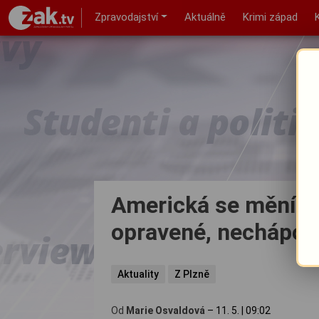
Zpravodajství
Aktuálně
Krimi západ
Americká se mění v 
opravené, nechápou
Aktuality
Z Plzně
Od
Marie Osvaldová
–
11. 5.
|
09:02