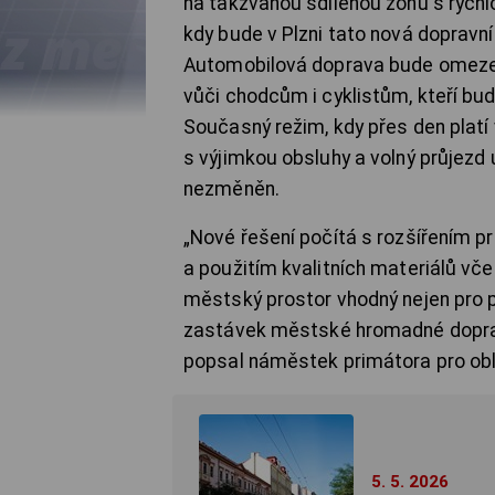
na takzvanou sdílenou zónu s rych
kdy bude v Plzni tato nová dopravn
Automobilová doprava bude omezena
vůči chodcům i cyklistům, kteří bud
Současný režim, kdy přes den platí
s výjimkou obsluhy a volný průjezd 
nezměněn.
„Nové řešení počítá s rozšířením p
a použitím kvalitních materiálů vče
městský prostor vhodný nejen pro p
zastávek městské hromadné dopravy
popsal náměstek primátora pro obla
5. 5. 2026