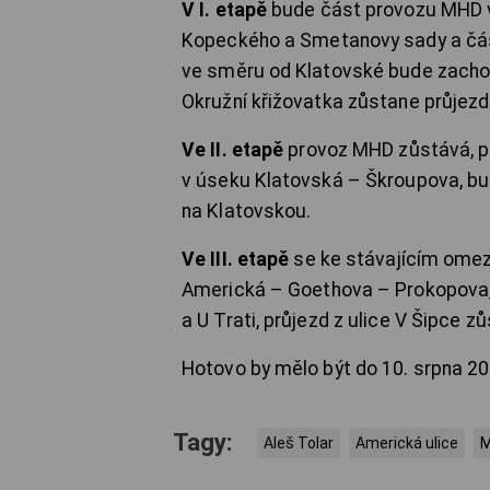
V I. etapě
bude část provozu MHD v
Kopeckého a Smetanovy sady a část
ve směru od Klatovské bude zacho
Okružní křižovatka zůstane průjezd
Ve II. etapě
provoz MHD zůstává, pr
v úseku Klatovská – Škroupova, b
na Klatovskou.
Ve III. etapě
se ke stávajícím omeze
Americká – Goethova – Prokopova,
a U Trati, průjezd z ulice V Šipce z
Hotovo by mělo být do 10. srpna 20
Tagy:
Aleš Tolar
Americká ulice
M