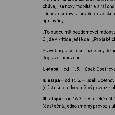
obávají, že nový mobiliář a širší cho
lidi bez domova a problémové skupi
spojovány.
„To budou mít bezdomovci radost z
C. jde v kritice ještě dál: „Pro ja
Stavební práce jsou rozděleny do n
dopravní omezení.
I. etapa
– od 11.5. – úsek Goethov
II. etapa
– od 15.6. – úsek Goethova
(částečná, jednosměrný provoz z ul
III. etapa
– od 16.7. – Anglické nábř
(částečná, jednosměrný provoz z ul