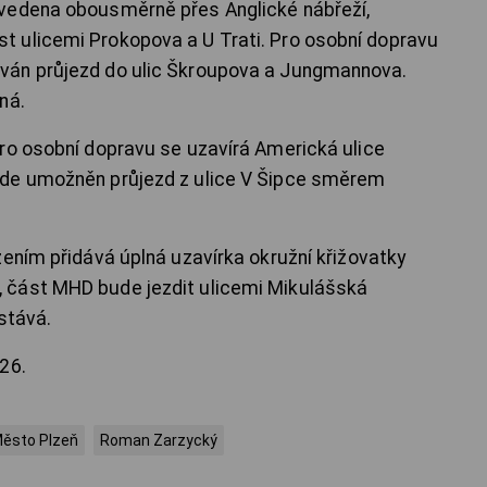
edena obousměrně přes Anglické nábřeží,
 ulicemi Prokopova a U Trati. Pro osobní dopravu
ván průjezd do ulic Škroupova a Jungmannova.
ná.
o osobní dopravu se uzavírá Americká ulice
ude umožněn průjezd z ulice V Šipce směrem
ním přidává úplná uzavírka okružní křižovatky
 část MHD bude jezdit ulicemi Mikulášská
ůstává.
26.
ěsto Plzeň
Roman Zarzycký