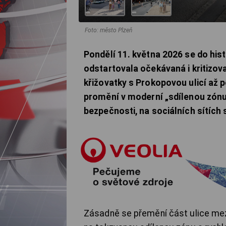
Foto: město Plzeň
Pondělí 11. května 2026 se do his
odstartovala očekávaná i kritizov
křižovatky s Prokopovou ulicí až p
promění v moderní „sdílenou zónu
bezpečnosti, na sociálních sítích
Zásadně se přemění část ulice mez