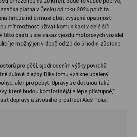
lostí omezenou na 20 km/h. Bude to vůbec poprvé,
í značka platná v Česku od roku 2024 použita.
 tím, že řidiči musí dbát zvýšené opatrnosti
ou mít možnost užívat komunikaci v celé šíři.
 v této části ulice zákaz vjezdu motorových vozidel
ulicí je možný jen v době od 20 do 5 hodin, zůstane
rostorů pro pěší, sjednocením výšky povrchů
tně žulové dlažby. Díky tomu vznikne ucelený
ohyb, ale i pro pobyt. Úpravy se dotknou také
, které budou komfortnější a lépe přístupné,“
st dopravy a životního prostředí Aleš Tolar.