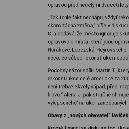
opravou před necelými dvaceti lety a
„Tak tohle fakt nechápu, vždyť rek
skoro žádná změna,“ píše v diskus
C. a dodává, že město ignoruje sk
opravovalo místa, která jsou oprav
Horákové, Lobezská, Heyrovského, 
něco, co vůbec rekonstrukci nepotř
Podobný názor sdílí i Martin T., kt
rekonstrukce celé Americké za 200 
není třeba? Skvělý nápad, přeci roz
hlavu.“ Alena J. pak stručně shrnuj
vylepšeného“ na úkor zanedbaných 
Obavy z „nových obyvatel“ laviček
Kromě financí se diskuse točí i kol