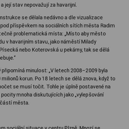
 její stav nepovažují za havarijní.
onstrukce se dělala nedávno a dle vizualizace
i pod příspěvkem na sociálních sítích města Radim
utečně problematická místa: „Místo aby město
du v havarijním stavu, jako náměstí Milady
Písecká nebo Koterovská u pekárny, tak se dělá
ebuje.“
erý připomíná minulost: „V letech 2008–2009 byla
milionů korun. Po 18 letech se dělá znova, když to
počet se musí točit. Tohle je úplně postavené na
e pocity mnoha diskutujících jako „vylepšování
částí města.
em sociální situace v centru Plzně. Mnozí se