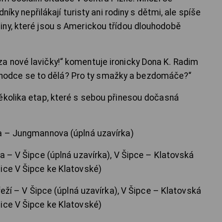
dníky nepřilákají turisty ani rodiny s dětmi, ale spíše
ny, které jsou s Americkou třídou dlouhodobě
a nové lavičky!“ komentuje ironicky Dona K. Radim
ké chodce se to dělá? Pro ty smažky a bezdomáče?“
ěkolika etap, které s sebou přinesou dočasná
a – Jungmannova (úplná uzavírka)
 – V Šipce (úplná uzavírka), V Šipce – Klatovská
ice V Šipce ke Klatovské)
eží – V Šipce (úplná uzavírka), V Šipce – Klatovská
ice V Šipce ke Klatovské)