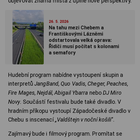
objevovat známá místa z úplně nové perspektivy.
26. 5. 2026
Na tahu mezi Chebem a
Františkovými Lázněmi
odstartovala velká oprava:
Řidiči musí počítat s kolonami
a semafory
Hudební program nabídne vystoupení skupin a
interpretů
JangBand, Quo Vadis, Cheger, Peaches,
Fire Mages, Nejdál, Abigail Ybarra
nebo
DJ Miro
Novy
. Součástí festivalu bude také divadlo. V
hradním příkopu vystoupí Západočeské divadlo v
Chebu s inscenací
„Valdštejn v noční košili
“.
Zajímavý bude i filmový program. Promítat se