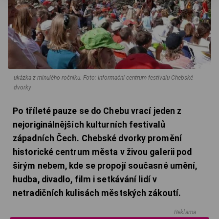
ukázka z minulého ročníku.
Foto: Informační centrum festivalu Chebské
dvorky
Po tříleté pauze se do Chebu vrací jeden z
nejoriginálnějších kulturních festivalů
západních Čech. Chebské dvorky promění
historické centrum města v živou galerii pod
širým nebem, kde se propojí současné umění,
hudba, divadlo, film i setkávání lidí v
netradičních kulisách městských zákoutí.
Reklama