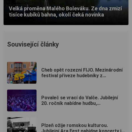
Velká proměna Malého Boleváku. Ze dna zmizí
tisíce kubíků bahna, okolí čeká novinka
Související články
Cheb opět rozezní FIJO. Mezinárodní
festival přiveze hudebníky z...
Povaleč se vrací do Valče. Jubilejní
20. ročník nabídne hudbu,...
Plzeň ožije romskou kulturou.
Jubilejní Ara Fest nabídne koncerty i...