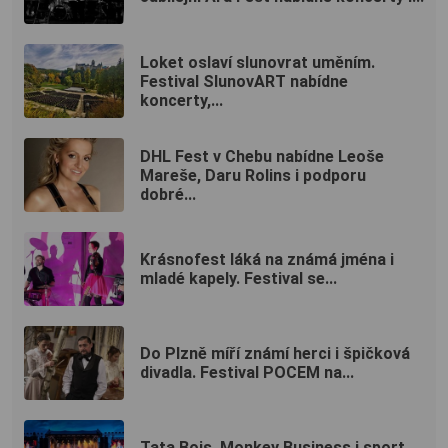
Loket oslaví slunovrat uměním.
Festival SlunovART nabídne
koncerty,...
DHL Fest v Chebu nabídne Leoše
Mareše, Daru Rolins i podporu
dobré...
Krásnofest láká na známá jména i
mladé kapely. Festival se...
Do Plzně míří známí herci i špičková
divadla. Festival POCEM na...
Tata Bojs, Monkey Business i sport