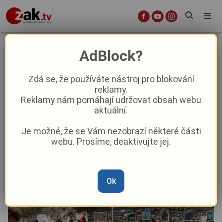
Chebské dvorky jsou zpět.
AdBlock?
Historické centrum ožije uměním,
hudbou i filmem.
Zdá se, že používáte nástroj pro blokování
reklamy.
Reklamy nám pomáhají udržovat obsah webu
Aktuality
Kultura
Z kraje
aktuální.
Je možné, že se Vám nezobrazí některé části
Od
David Černý
–
3. 6.
|
07:55
webu. Prosíme, deaktivujte jej.
Ok