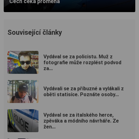
Čech čeká proměna
Související články
Vydával se za policistu. Muž z
fotografie může rozplést podvod
za...
Vydávali se za příbuzné a vylákali z
oběti statisíce. Poznáte osoby...
Vydával se za italského herce,
zpěváka a módního návrháře. Ze
žen...