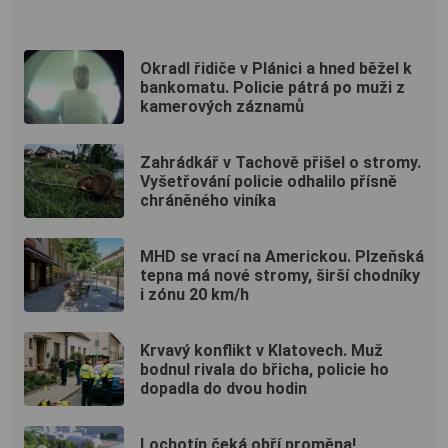
Okradl řidiče v Plánici a hned běžel k
bankomatu. Policie pátrá po muži z
kamerových záznamů
Zahrádkář v Tachově přišel o stromy.
Vyšetřování policie odhalilo přísně
chráněného viníka
MHD se vrací na Americkou. Plzeňská
tepna má nové stromy, širší chodníky
i zónu 20 km/h
Krvavý konflikt v Klatovech. Muž
bodnul rivala do břicha, policie ho
dopadla do dvou hodin
Lochotín čeká obří proměna!