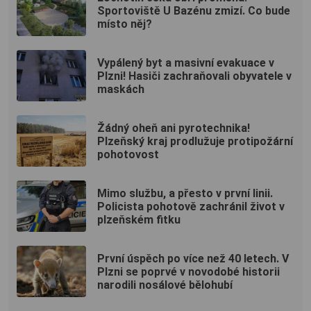
Sportoviště U Bazénu zmizí. Co bude
místo něj?
Vypálený byt a masivní evakuace v
Plzni! Hasiči zachraňovali obyvatele v
maskách
Žádný oheň ani pyrotechnika!
Plzeňský kraj prodlužuje protipožární
pohotovost
Mimo službu, a přesto v první linii.
Policista pohotově zachránil život v
plzeňském fitku
První úspěch po více než 40 letech. V
Plzni se poprvé v novodobé historii
narodili nosálové bělohubí