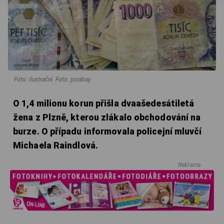
Foto: ilustrační. Foto: pixabay
O 1,4 milionu korun přišla dvaašedesátiletá
žena z Plzně, kterou zlákalo obchodování na
burze. O případu informovala policejní mluvčí
Michaela Raindlová.
Reklama