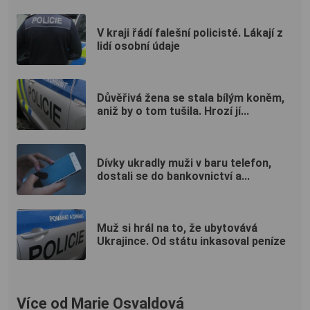
V kraji řádí falešní policisté. Lákají z
lidí osobní údaje
Důvěřivá žena se stala bílým koněm,
aniž by o tom tušila. Hrozí jí...
Dívky ukradly muži v baru telefon,
dostali se do bankovnictví a...
Muž si hrál na to, že ubytovává
Ukrajince. Od státu inkasoval peníze
Více od Marie Osvaldová