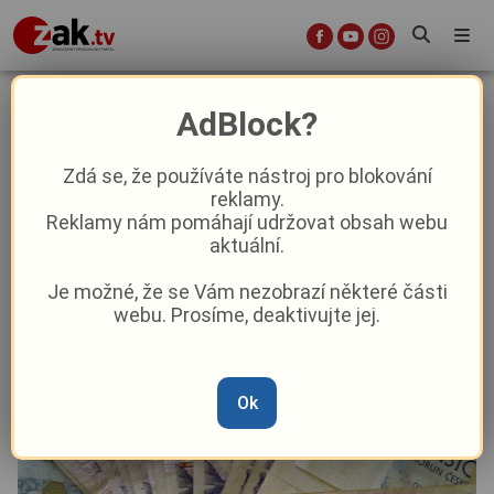
Chtěla obchodovat na burze,
AdBlock?
naletěla podvodníkům. Žena přišla
o 1,4 milionu
Zdá se, že používáte nástroj pro blokování
reklamy.
Reklamy nám pomáhají udržovat obsah webu
Krimi
aktuální.
Je možné, že se Vám nezobrazí některé části
Od
Marie Osvaldová
–
10. 2. 2025
|
10:34
webu. Prosíme, deaktivujte jej.
Ok