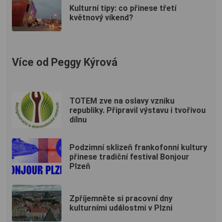
Kulturní tipy: co přinese třetí
květnový víkend?
Více od Peggy Kýrová
TOTEM zve na oslavy vzniku
republiky. Připravil výstavu i tvořivou
dílnu
Podzimní sklizeň frankofonní kultury
přinese tradiční festival Bonjour
Plzeň
Zpříjemněte si pracovní dny
kulturními událostmi v Plzni