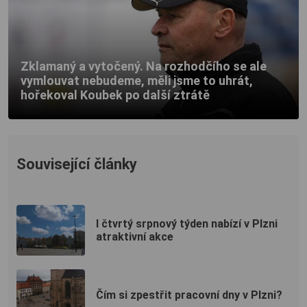
Zklamaný a vytočený. Na rozhodčího se ale
vymlouvat nebudeme, měli jsme to uhrát,
hořekoval Koubek po další ztrátě
Související články
I čtvrtý srpnový týden nabízí v Plzni
atraktivní akce
Čím si zpestřit pracovní dny v Plzni?