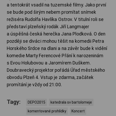
a tentokrát vsadil na tuzemské filmy. Jako první
se bude pod širým nebem promítat snímek
režiséra Rudolfa Havlíka Ostrov. V titulní roli se
představí plzeňský rodák Jiří Langmajer
a úspěšná česká herečka Jana Plodková. O den
později se diváci mohou těšit na komedii Petra
Horského Srdce na dlani a na závěr bude k vidění
komedie Marty Ferencové Přání k narozeninám
s Evou Holubovou a Jaromírem Duškem.
Doubravecký projektor pořádá Úřad městského
obvodu Plzeň 4. Vstup je zdarma, začátek
promítání je vždy od 21:00.
Tagy:
DEPO2015
katedrala sv bartolomeje
komentované prohlídky
Koncert