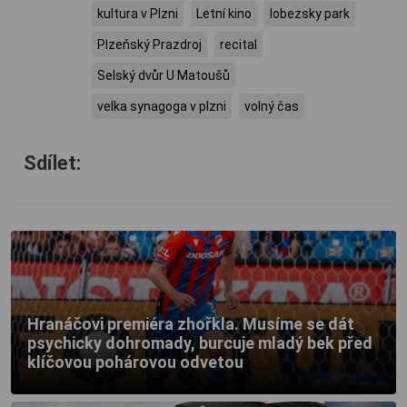
kultura v Plzni
Letní kino
lobezsky park
Plzeňský Prazdroj
recital
Selský dvůr U Matoušů
velka synagoga v plzni
volný čas
Sdílet:
Hranáčovi premiéra zhořkla. Musíme se dát
psychicky dohromady, burcuje mladý bek před
klíčovou pohárovou odvetou