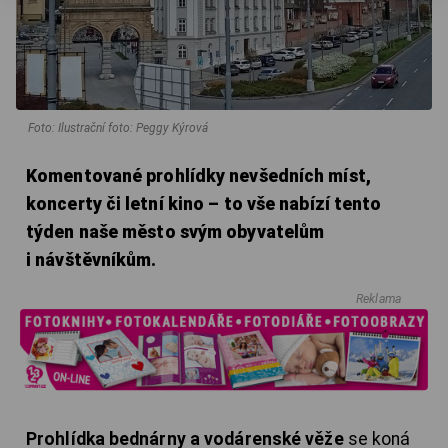
Foto: Ilustrační foto: Peggy Kýrová
Komentované prohlídky nevšedních míst,
koncerty či letní kino – to vše nabízí tento
týden naše město svým obyvatelům
i návštěvníkům.
Reklama
Prohlídka bednárny a vodárenské věže
se koná