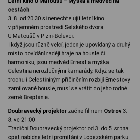
Letní kino U Matoušů – Myška a medvěd na
cestách
3. 8. od 20:30 si nenechte ujít letní kino
v příjemném prostředí Selského dvora
U Matoušů v Plzni-Bolevci.
I když jsou různě velcí, jeden je upovídaný a druhý
místo povídání raději hraje na housle či
harmoniku, jsou medvěd Ernest a myška
Celestina nerozlučnými kamarády. Když se tak
trochu i Celestininým přičiněním rozbijí Ernestovy
zamilované housle, musí se vrátit do jeho rodné
země Breptánie.
Doubravecký projektor
začne filmem
Ostrov
3.
8. ve 21:00
Tradiční Doubravecký projektor od 3. do 5. srpna
opět nabídne letní promítání v Lobezském parku