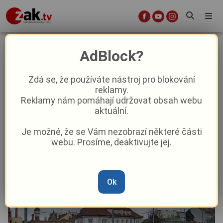
Čím si zpestřit pracovní dny v Plzni
AdBlock?
tento týden?
Zdá se, že používáte nástroj pro blokování
reklamy.
Kultura
Reklamy nám pomáhají udržovat obsah webu
aktuální.
Od
Peggy Kýrová
–
31. 7. 2023
|
04:47
Je možné, že se Vám nezobrazí některé části
webu. Prosíme, deaktivujte jej.
Ok