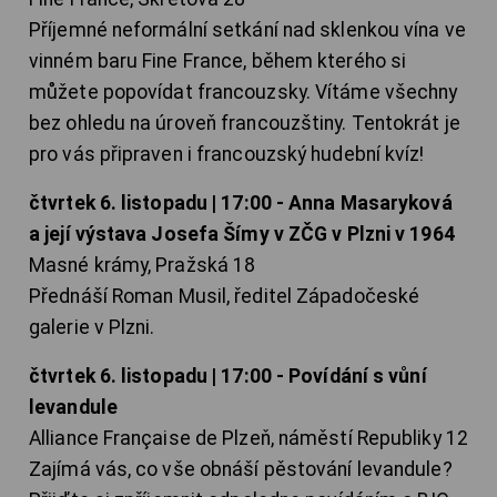
Příjemné neformální setkání nad sklenkou vína ve
vinném baru Fine France, během kterého si
můžete popovídat francouzsky. Vítáme všechny
bez ohledu na úroveň francouzštiny. Tentokrát je
pro vás připraven i francouzský hudební kvíz!
čtvrtek 6. listopadu | 17:00 - Anna Masaryková
a její výstava Josefa Šímy v ZČG v Plzni v 1964
Masné krámy, Pražská 18
Přednáší Roman Musil, ředitel Západočeské
galerie v Plzni.
čtvrtek 6. listopadu | 17:00 - Povídání s vůní
levandule
Alliance Française de Plzeň, náměstí Republiky 12
Zajímá vás, co vše obnáší pěstování levandule?