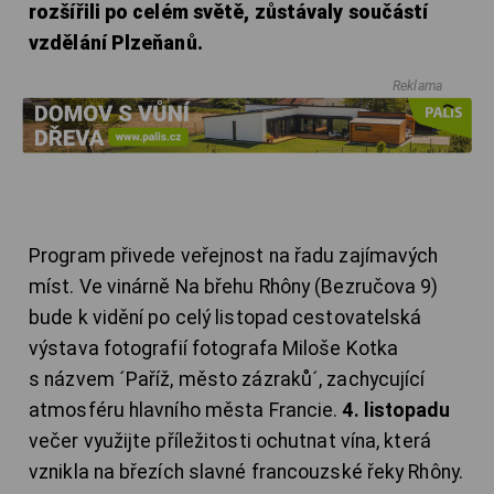
rozšířili po celém světě, zůstávaly součástí
vzdělání Plzeňanů.
Reklama
Program přivede veřejnost na řadu zajímavých
míst. Ve vinárně Na břehu Rhôny (Bezručova 9)
bude k vidění po celý listopad cestovatelská
výstava fotografií fotografa Miloše Kotka
s názvem ´Paříž, město zázraků´, zachycující
atmosféru hlavního města Francie.
4. listopadu
večer využijte příležitosti ochutnat vína, která
vznikla na březích slavné francouzské řeky Rhôny.