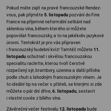
Pokud máte zajít na pravé francouzské Rendez-
vous, pak přijměte
5. listopadu
pozvání do Fine
France na příjemné neformální setkání nad
sklenkou vína, během kterého si můžete
popovídat francouzsky, a to na jakékoliv jazykové
úrovni. Tentokrát je pro vás připraven
i francouzský hudební kvíz! Tamtéž můžete
11.
listopadu
ochutnat i skvělou francouzskou
specialitu raclette, kterou tvoří čerstvě
rozpečený sýr, brambory, uzenina a další příloha
podle chuti s lahodným francouzským vínem. Je
to ideální tip na večer s přáteli, se kterými si zde
můžete o pár dní dříve,
6. listopadu
, sestavit
i vlastní cuvée z bílého vína.
Závěrečný večer festivalu
12. listopadu
bude