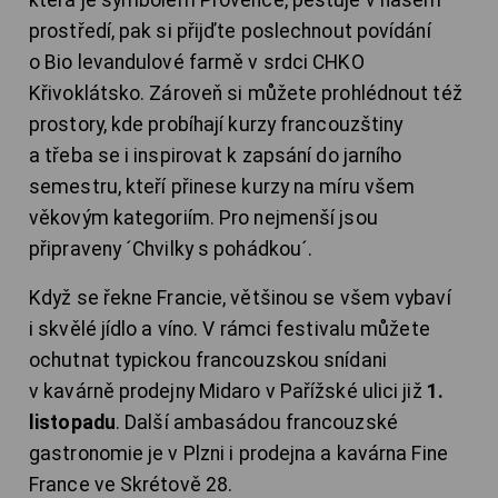
která je symbolem Provence, pěstuje v našem
prostředí, pak si přijďte poslechnout povídání
o Bio levandulové farmě v srdci CHKO
Křivoklátsko. Zároveň si můžete prohlédnout též
prostory, kde probíhají kurzy francouzštiny
a třeba se i inspirovat k zapsání do jarního
semestru, kteří přinese kurzy na míru všem
věkovým kategoriím. Pro nejmenší jsou
připraveny ´Chvilky s pohádkou´.
Když se řekne Francie, většinou se všem vybaví
i skvělé jídlo a víno. V rámci festivalu můžete
ochutnat typickou francouzskou snídani
v kavárně prodejny Midaro v Pařížské ulici již
1.
listopadu
. Další ambasádou francouzské
gastronomie je v Plzni i prodejna a kavárna Fine
France ve Skrétově 28.