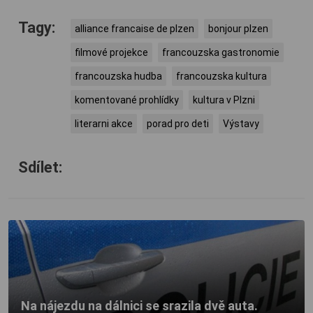
Tagy:
alliance francaise de plzen
bonjour plzen
filmové projekce
francouzska gastronomie
francouzska hudba
francouzska kultura
komentované prohlídky
kultura v Plzni
literarni akce
porad pro deti
Výstavy
Sdílet:
Na nájezdu na dálnici se srazila dvě auta.