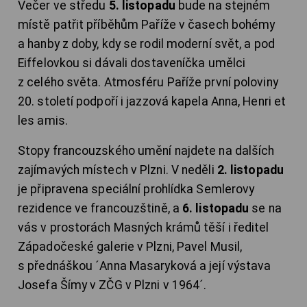
Večer ve středu
5. listopadu
bude na stejném
místě patřit příběhům Paříže v časech bohémy
a hanby z doby, kdy se rodil moderní svět, a pod
Eiffelovkou si dávali dostaveníčka umělci
z celého světa. Atmosféru Paříže první poloviny
20. století podpoří i jazzová kapela Anna, Henri et
les amis.
Stopy francouzského umění najdete na dalších
zajímavých místech v Plzni. V neděli
2. listopadu
je připravena speciální prohlídka Semlerovy
rezidence ve francouzštině, a
6. listopadu
se na
vás v prostorách Masných krámů těší i ředitel
Západočeské galerie v Plzni, Pavel Musil,
s přednáškou ´Anna Masaryková a její výstava
Josefa Šímy v ZČG v Plzni v 1964´.