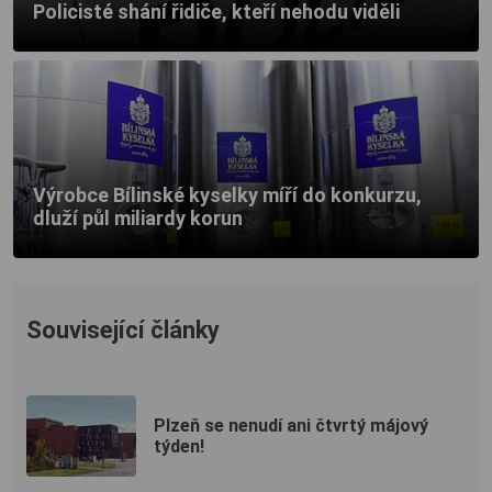
Policisté shání řidiče, kteří nehodu viděli
Výrobce Bílinské kyselky míří do konkurzu,
dluží půl miliardy korun
Související články
Plzeň se nenudí ani čtvrtý májový
týden!