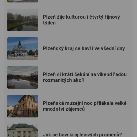
Plzeň žije kulturou i čtvrtý říjnový
týden
Plzeňský kraj se baví i ve všední dny
Plzeň si krátí čekání na víkend řadou
rozmanitých akcí!
Plzeňská muzejní noc přilákala velké
množství zájemců
Jak se baví kraj léčivých pramenů?