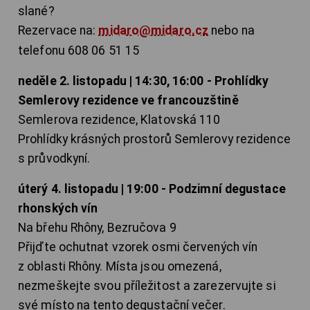
slané?
Rezervace na:
midaro@midaro.cz
nebo na
telefonu 608 06 51 15
neděle 2. listopadu | 14:30, 16:00 - Prohlídky
Semlerovy rezidence ve francouzštině
Semlerova rezidence, Klatovská 110
Prohlídky krásných prostorů Semlerovy rezidence
s průvodkyní.
úterý 4. listopadu | 19:00 - Podzimní degustace
rhonských vín
Na břehu Rhôny, Bezručova 9
Přijďte ochutnat vzorek osmi červených vín
z oblasti Rhôny. Místa jsou omezená,
nezmeškejte svou příležitost a zarezervujte si
své místo na tento degustační večer.