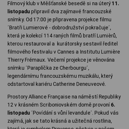
Filmový klub v Měšťanské besedě si na úterý
11.
listopadu
připravil dva zajímavé francouzské
snímky. Od 17:00 je připravena projekce filmu
´Bratři Lumierové - dobrodružství pokračuje´,
která je kolekcí 114 raných filmů bratří Lumièrů,
kterou restauroval a kurátorsky sestavil ředitel
filmového festivalu v Cannes a Institutu Lumière
Thierry Frémaux. Večerní projekce je věnována
snímku ´Paraplíčka ze Cherbourgu´,
legendárnímu francouzskému muzikálu, který
odstartoval kariéru Catherine Deneuveové.
Prostory Alliance Française na náměstí Republiky
12 v krásném Scriboniovském domě provoní
6.
listopadu
´Povídání s vůní levandule´. Pokud vás
zajímá, jak se tato krásná a užitečná rostlina,