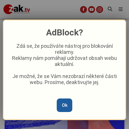
Podzimní sklizeň frankofonní
AdBlock?
kultury přinese tradiční festival
Bonjour Plzeň
Zdá se, že používáte nástroj pro blokování
reklamy.
Reklamy nám pomáhají udržovat obsah webu
Aktuality
Kultura
Aktuálně
Z Plzně
aktuální.
Je možné, že se Vám nezobrazí některé části
Od
Peggy Kýrová
–
14. 10. 2025
|
04:28
webu. Prosíme, deaktivujte jej.
Ok