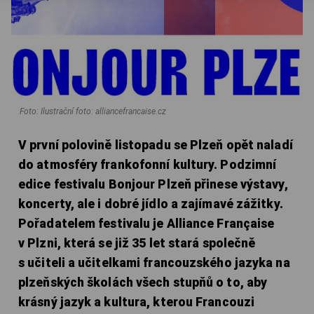
Foto: Ilustrační foto: alliancefrancaise.cz
V první polovině listopadu se Plzeň opět naladí
do atmosféry frankofonní kultury. Podzimní
edice festivalu Bonjour Plzeň přinese výstavy,
koncerty, ale i dobré jídlo a zajímavé zážitky.
Pořadatelem festivalu je Alliance Française
v Plzni, která se již 35 let stará společně
s učiteli a učitelkami francouzského jazyka na
plzeňských školách všech stupňů o to, aby
krásný jazyk a kultura, kterou Francouzi