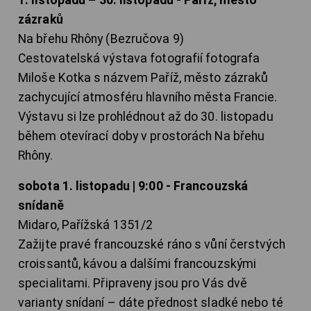
1. listopadu – 30. listopadu - Paříž, město
zázraků
Na břehu Rhôny (Bezručova 9)
Cestovatelská výstava fotografií fotografa
Miloše Kotka s názvem Paříž, město zázraků
zachycující atmosféru hlavního města Francie.
Výstavu si lze prohlédnout až do 30. listopadu
během otevírací doby v prostorách Na břehu
Rhôny.
sobota 1. listopadu | 9:00 - Francouzská
snídaně
Midaro, Pařížská 1351/2
Zažijte pravé francouzské ráno s vůní čerstvých
croissantů, kávou a dalšími francouzskými
specialitami. Připraveny jsou pro Vás dvě
varianty snídaní – dáte přednost sladké nebo té