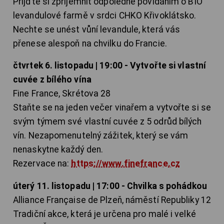
Přijďte si zpříjemnit odpoledne povídáním o BIO
levandulové farmě v srdci CHKO Křivoklátsko.
Nechte se unést vůní levandule, která vás
přenese alespoň na chvilku do Francie.
čtvrtek 6. listopadu | 19:00 - Vytvořte si vlastní
cuvée z bílého vína
Fine France, Skrétova 28
Staňte se na jeden večer vinařem a vytvořte si se
svým týmem své vlastní cuvée z 5 odrůd bílých
vín. Nezapomenutelný zážitek, který se vám
nenaskytne každý den.
Rezervace na:
https://www.finefrance.cz
úterý 11. listopadu | 17:00 - Chvilka s pohádkou
Alliance Française de Plzeň, náměstí Republiky 12
Tradiční akce, která je určena pro malé i velké