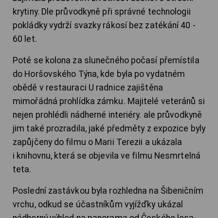
krytiny. Dle průvodkyně při správné technologii
pokládky vydrží svazky rákosí bez zatékání 40 -
60 let.
Poté se kolona za slunečného počasí přemístila
do Horšovského Týna, kde byla po vydatném
obědě v restauraci U radnice zajištěna
mimořádná prohlídka zámku. Majitelé veteránů si
nejen prohlédli nádherné interiéry. ale průvodkyně
jim také prozradila, jaké předměty z expozice byly
zapůjčeny do filmu o Marii Terezii a ukázala
i knihovnu, která se objevila ve filmu Nesmrtelná
teta.
Poslední zastávkou byla rozhledna na Šibeničním
vrchu, odkud se účastníkům vyjížďky ukázal