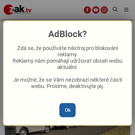
Členové AMK Trabant Plzeň oslavili
AdBlock?
sváteční den tradiční vyjížďkou
Zdá se, že používáte nástroj pro blokování
reklamy.
Kultura
Reklamy nám pomáhají udržovat obsah webu
aktuální.
Od
Peggy Kýrová
–
19. 11. 2023
|
05:48
Je možné, že se Vám nezobrazí některé části
webu. Prosíme, deaktivujte jej.
Ok