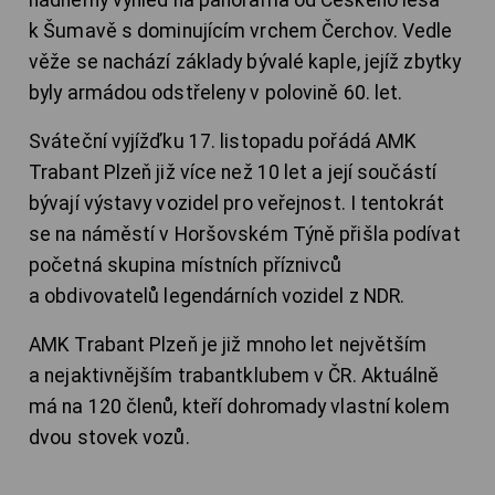
nádherný výhled na panorama od Českého lesa
k Šumavě s dominujícím vrchem Čerchov. Vedle
věže se nachází základy bývalé kaple, jejíž zbytky
byly armádou odstřeleny v polovině 60. let.
Sváteční vyjížďku 17. listopadu pořádá AMK
Trabant Plzeň již více než 10 let a její součástí
bývají výstavy vozidel pro veřejnost. I tentokrát
se na náměstí v Horšovském Týně přišla podívat
početná skupina místních příznivců
a obdivovatelů legendárních vozidel z NDR.
AMK Trabant Plzeň je již mnoho let největším
a nejaktivnějším trabantklubem v ČR. Aktuálně
má na 120 členů, kteří dohromady vlastní kolem
dvou stovek vozů.