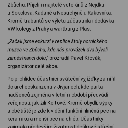
Zbůchu. Přijeli i majitelé veteránů z Nejdku
u Sokolova, Kadaně a Nesuchyně u Rakovníka.
Kromě trabantů se výletu zúčastnila i dodávka
VW kolegy z Prahy a wartburg z Plas.
„
Začali jsme exkurzí v replice štoly hornického
muzea ve Zbůchu, kde nás provázeli dva bývalí
zaměstnanci dolu
,“ prozradil Pavel Křovák,
organizátor celé akce.
Po prohlídce účastníci sváteční vyjížďky zamířili
do archeoskanzenu v Jivjanech, kde parta
nadšenců zejména v letním období předvádí
veřejnosti, jak žili Keltové. Kromě obydlí, sýpky
a obětiště je zde k vidění funkční hliněná pec na
keramiku a menší pec na chléb. Účastníky
zajímala především životnost doškové střešní