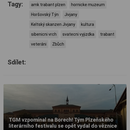
Tagy:
amk trabant plzen
hornicke muzeum
Horšovský Týn
Jivjany
Keltský skanzen Jivjany
kultura
sibenicni vrch
svatecni vyjizdka
trabant
veteráni
Zbůch
Sdílet:
TGM vzpomínal na Borech! Tým Plzeňského
literárního festivalu se opět vydal do věznice