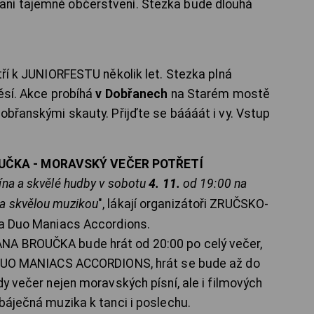
ani tajemné občerstvení. Stezka bude dlouhá
tří k JUNIORFESTU několik let. Stezka plná
ěsí. Akce probíhá
v Dobřanech
na Starém mostě
obřanskými skauty. Přijďte se báááát i vy. Vstup
UČKA - MORAVSKÝ VEČER POTŘETÍ
ína a skvělé hudby v sobotu
4. 11.
od 19:00 na
a skvělou muzikou
", lákají organizátoři ZRUČSKO-
a Duo Maniacs Accordions.
NA BROUČKA bude hrát od 20:00 po celý večer,
y DUO MANIACS ACCORDIONS, hrát se bude až do
dy večer nejen moravských písní, ale i filmových
báječná muzika k tanci i poslechu.