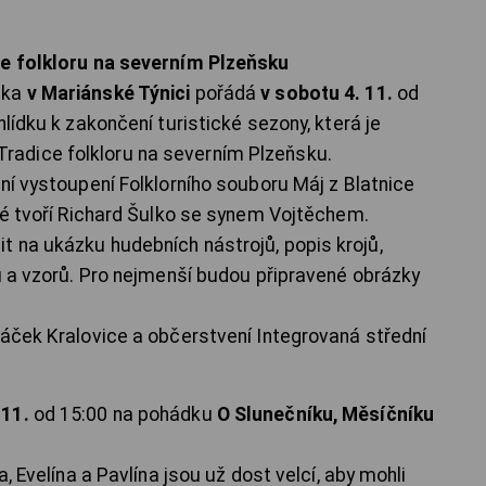
ce folkloru na severním Plzeňsku
ska
v Mariánské Týnici
pořádá
v sobotu 4. 11.
od
lídku k zakončení turistické sezony, která je
adice folkloru na severním Plzeňsku.
ní vystoupení Folklorního souboru Máj z Blatnice
eré tvoří Richard Šulko se synem Vojtěchem.
 na ukázku hudebních nástrojů, popis krojů,
hů a vzorů. Pro nejmenší budou připravené obrázky
dáček Kralovice a občerstvení Integrovaná střední
 11.
od 15:00 na pohádku
O Slunečníku, Měsíčníku
a, Evelína a Pavlína jsou už dost velcí, aby mohli