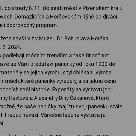
1.
do středy 8. 11. do šesti měst v Plzeňském kraji.
atovech, Domažlicích a Horšovském Týně se diváci
le i doprovodný program.
ete navštívit v Muzeu Dr. Bohuslava Horáka
 2. 2024.
ky podléhají módním trendům a také finančním
tavě se Vám představí panenky od roku 1900 do
materiály na jejich výrobu, styl oblékání, výroba
firmách, které panenky vyráběly, a za jakou cenu
bdobích naší historie. Exponáty na výstavu jsou
iny Havlové a Alexandry Diny Čekanové, které
 možné, že naše babičky mají tu svoji panenku stále
ch hraček neváží. Vánočně laděná výstava je
i.