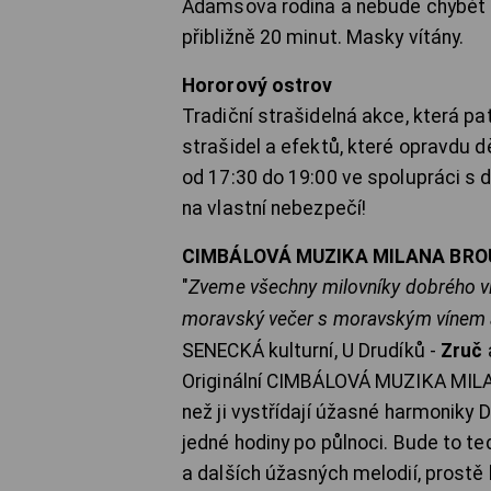
Adamsova rodina a nebude chybět 
přibližně 20 minut. Masky vítány.
Hororový ostrov
Tradiční strašidelná akce, která pa
strašidel a efektů, které opravdu d
od 17:30 do 19:00 ve spolupráci s d
na vlastní nebezpečí!
CIMBÁLOVÁ MUZIKA MILANA BRO
"
Zveme všechny milovníky dobrého v
moravský večer s moravským vínem 
SENECKÁ kulturní, U Drudíků -
Zruč
Originální CIMBÁLOVÁ MUZIKA MILA
než ji vystřídají úžasné harmonik
jedné hodiny po půlnoci. Bude to te
a dalších úžasných melodií, prostě 