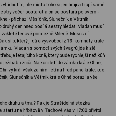
ládnutím, ale místo toho si jen hrají a tropí samé
sestry večer postarat a on se postará po svém -
kne - přichází Měsíčník, Slunečník a Větrník
 ho druhý den hned posílá sestry hledat. Vladan musí
 zakleté ledové princezně Mileně. Musí s ní
šak slib, který jí dá a vysvobodí z 13. komnaty krále
zámku. Vladan s pomocí svých švagrů jde k zlé
třebuje létajícího koně, který bude rychlejší než kůň
íc ježibabu zničí. Na koni letí do zámku krále Ohně,
hnivý král však za nimi letí na hrad pana krále, kde
čník, Slunečník a Větrník krále Ohně porazí a vše
všeho druhu a tmu? Pak je Strašidelná stezka
 startu na hřbitově v Tachově vás v 17:00 přivítá