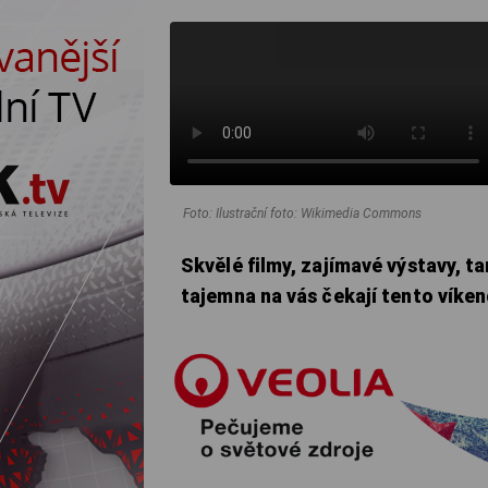
Foto: Ilustrační foto: Wikimedia Commons
Skvělé filmy, zajímavé výstavy, t
tajemna na vás čekají tento víke