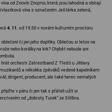
 vína od Znovín Znojmo, která jsou lahodná a sbírají
ívlastková vína s označením Ještěrka zelená,
oná
4. 11.
od 19:30 v novém kulturním prostoru
oblečení či jen jeho doplňky. Oblečou si letos na
rože nebo korálky na krk? Chybět nebude ani
ombola.
 hrát orchestr Zatrestband Z Třešti u Jihlavy.
 muzikantů a několika zpěváků vedené kapelníkem
ář, dirigent, producent, ale také herec nemalých
přijďte v páru či jen tak s přáteli užít si
rstvením od „dobroty Turek“ ze Stříbra.