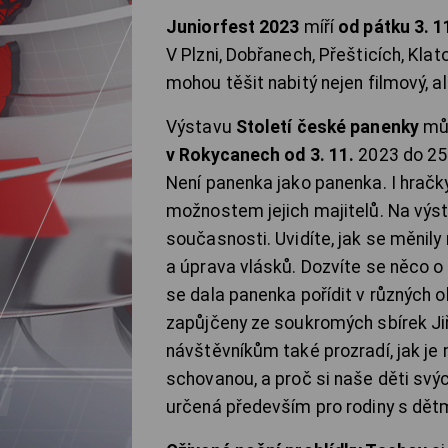
Juniorfest 2023
míří
od pátku 3. 1
V Plzni, Dobřanech, Přešticích, Kl
mohou těšit nabitý nejen filmový, a
Výstavu
Století české panenky
můž
v Rokycanech od 3. 11.
2023 do 25.
Není panenka jako panenka. I hrač
možnostem jejich majitelů. Na výs
současnosti. Uvidíte, jak se měnily 
a úprava vlásků. Dozvíte se něco o 
se dala panenka pořídit v různých o
zapůjčeny ze soukromých sbírek Jiř
návštěvníkům také prozradí, jak je
schovanou, a proč si naše děti svý
určená především pro rodiny s dětm