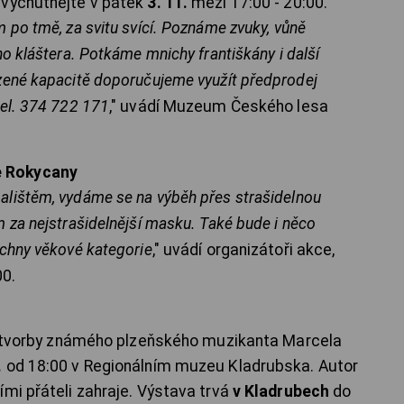
 vychutnejte v pátek
3. 11.
mezi 17:00 - 20:00.
po tmě, za svitu svící. Poznáme zvuky, vůně
o kláštera. Potkáme mnichy františkány i další
zené kapacitě doporučujeme využít předprodej
tel. 374 722 171
," uvádí Muzeum Českého lesa
e Rokycany
lištěm, vydáme se na výběh přes strašidelnou
 za nejstrašidelnější masku. Také bude i něco
chny věkové kategorie
," uvádí organizátoři akce,
0.
 z tvorby známého plzeňského muzikanta Marcela
.
od 18:00 v Regionálním muzeu Kladrubska. Autor
mi přáteli zahraje. Výstava trvá
v Kladrubech
do