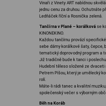
Vinaři z Vinety ART nabídnou skvělá
jednu cenu za druhou. Ochutnáte př
Ledňáček říční a Rosnička zelená.
Tančírna v Plané – korálková
se k
KINONEKINO.
Každou tančírnu provází specifické 
sebe dámy korálkové šaty, čepce, b
tematický doprovodný program a t
Již tradičně bude k tanci i poslechu
Hudební těleso složené ze dvaceti
Petrem Píšou, který je umělecký kov
rolí.
Máte-li rádi tanec a kvalitní muziku, 
společenský večer s výborným obče
Běh na Koráb