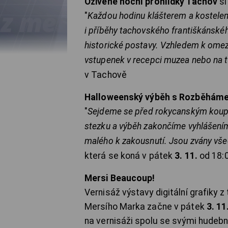
Oživené noční prohlídky Tachov
si
"
Každou hodinu klášterem a kostelem 
i příběhy tachovského františkánskéh
historické postavy. Vzhledem k ome
vstupenek v recepci muzea nebo na 
v Tachově
Halloweenský výběh s Rozběhám
"
Sejdeme se před rokycanským koupa
stezku a výběh zakončíme vyhlášením
malého k zakousnutí. Jsou zvány vše
která se koná v pátek
3. 11.
od 18:0
Mersi Beaucoup!
Vernisáž výstavy digitální grafiky
Mersího Marka začne v pátek
3. 11
na vernisáži spolu se svými hudební