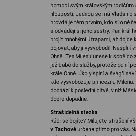
pomoci svým královským rodičům s v
hlouposti. Jednou se má Vladan o 
provdá je těm prvním, kdo si o ně ře
a odvádějí si jeho sestry. Pan král
projít mnohými útrapami, až dojde k
bojovat, aby ji vysvobodil. Nesplní v
Ohně. Ten Milenu unese k sobě do 
ježibabě do služby, protože od ní po
krále Ohně. Úkoly splní a švagři nav
kde vysvobozuje princeznu Milenu. O
dochází k poslední bitvě, v níž Měsí
dobře dopadne.
Strašidelná stezka
Rádi se bojíte? Milujete strašení 
v Tachově
určena přímo pro vás. Na