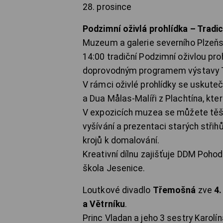
28. prosince
Podzimní oživlá prohlídka – Tradi
Muzeum a galerie severního Plzeň
14:00 tradiční Podzimní oživlou proh
doprovodným programem výstavy Tr
V rámci oživlé prohlídky se uskuteč
a Dua Målas-Malíři z Plachtína, kt
V expozicích muzea se můžete těšit
vyšívání a prezentaci starých stři
krojů k domalování.
Kreativní dílnu zajišťuje DDM Poho
škola Jesenice.
Loutkové divadlo
Třemošná
zve
4.
a Větrníku
.
Princ Vladan a jeho 3 sestry Karolín