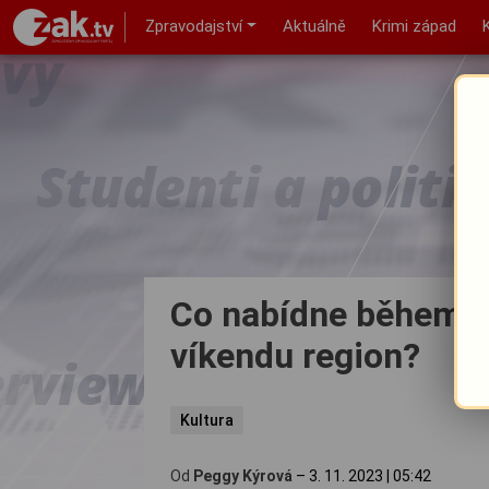
Zpravodajství
Aktuálně
Krimi západ
Co nabídne během p
víkendu region?
Kultura
Od
Peggy Kýrová
–
3. 11. 2023
|
05:42