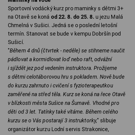
Maminky na vodě
Sportovní vodácký kurz pro maminky s dětmi 3+
na Otavě se koná
od 22. 8. do 25. 8.
u jezu Malá
Chmelná v Sušici. Jedná se o poslední letošní
termín. Stanovat se bude v kempu Dobršín pod
Sušicí.
"
Během 4 dnů (čtvrtek - neděle) se stihneme naučit
pádlovat a kormidlovat loď nebo raft, odvážní
i sjíždět jez pod vedením instruktora. Prožijeme
s dětmi celotáborovou hru s pokladem. Nově bude
do kurzu zahrnuto i cvičení s fyzioterapeutkou
zaměřené na střed těla. Kurz se koná na řece Otavě
v blízkosti města Sušice na Šumavě. Vhodné pro
děti od 3 let. Tatínky také vítáme. Během celého
kurzu se o Vás postarají 3 instruktorky,
" slibuje
organizátor kurzu Lodní servis Strakonice,