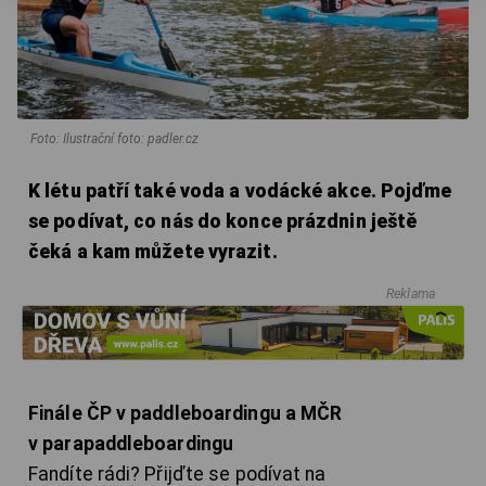
Foto: Ilustrační foto: padler.cz
K létu patří také voda a vodácké akce. Pojďme
se podívat, co nás do konce prázdnin ještě
čeká a kam můžete vyrazit.
Reklama
Finále ČP v paddleboardingu a MČR
v parapaddleboardingu
Fandíte rádi? Přijďte se podívat na