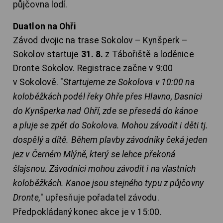
půjčovna lodí.
Duatlon na Ohři
Závod dvojic na trase Sokolov – Kynšperk –
Sokolov startuje
31. 8.
z Tábořiště a loděnice
Dronte Sokolov. Registrace začne v 9:00
v Sokolově. "
Startujeme ze Sokolova v 10:00 na
koloběžkách podél řeky Ohře přes Hlavno, Dasnici
do Kynšperka nad Ohří, zde se přesedá do kánoe
a pluje se zpět do Sokolova. Mohou závodit i děti tj.
dospělý a dítě. Během plavby závodníky čeká jeden
jez v Černém Mlýně, který se lehce překoná
šlajsnou. Závodníci mohou závodit i na vlastních
koloběžkách. Kanoe jsou stejného typu z půjčovny
Dronte,
" upřesňuje pořadatel závodu.
Předpokládaný konec akce je v 15:00.