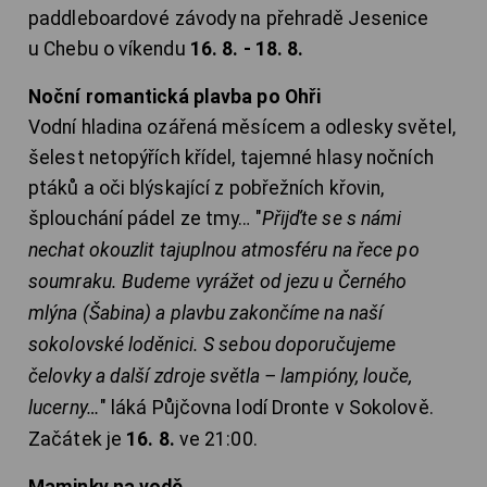
paddleboardové závody na přehradě Jesenice
u Chebu o víkendu
16. 8. - 18. 8.
Noční romantická plavba po Ohři
Vodní hladina ozářená měsícem a odlesky světel,
šelest netopýřích křídel, tajemné hlasy nočních
ptáků a oči blýskající z pobřežních křovin,
šplouchání pádel ze tmy… "
Přijďte se s námi
nechat okouzlit tajuplnou atmosféru na řece po
soumraku. Budeme vyrážet od jezu u Černého
mlýna (Šabina) a plavbu zakončíme na naší
sokolovské loděnici. S sebou doporučujeme
čelovky a další zdroje světla – lampióny, louče,
lucerny…
" láká Půjčovna lodí Dronte v Sokolově.
Začátek je
16. 8.
ve 21:00.