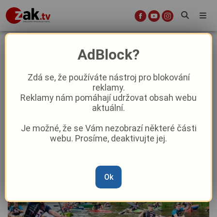
Co se děje na vodě v druhé půlce
AdBlock?
srpna?
Zdá se, že používáte nástroj pro blokování
reklamy.
Sport
Reklamy nám pomáhají udržovat obsah webu
aktuální.
Od
Peggy Kýrová
–
14. 8. 2024
|
04:43
Je možné, že se Vám nezobrazí některé části
webu. Prosíme, deaktivujte jej.
Ok