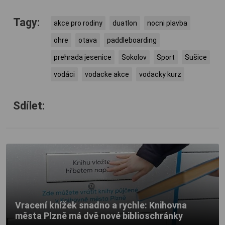
Tagy:
akce pro rodiny
duatlon
nocni plavba
ohre
otava
paddleboarding
prehrada jesenice
Sokolov
Sport
Sušice
vodáci
vodacke akce
vodacky kurz
Sdílet:
Vracení knížek snadno a rychle: Knihovna
města Plzně má dvě nové biblioschránky