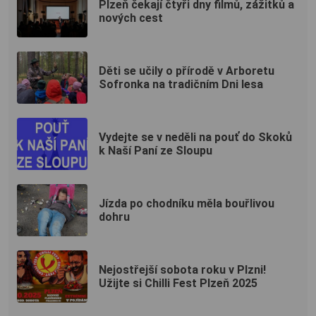
Plzeň čekají čtyři dny filmů, zážitků a
nových cest
Děti se učily o přírodě v Arboretu
Sofronka na tradičním Dni lesa
Vydejte se v neděli na pouť do Skoků
k Naší Paní ze Sloupu
Jízda po chodníku měla bouřlivou
dohru
Nejostřejší sobota roku v Plzni!
Užijte si Chilli Fest Plzeň 2025