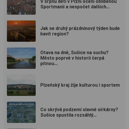
V srpnu děti v Plzni ocení oblíbenou
Sportmanii a nespočet dalších...
Jak se druhý prázdninový týden bude
bavit region?
Otava na dně, Sušice na suchu?
Město poprvé v historii čerpá
pitnou...
Plzeňský kraj žije kulturou i sportem
Co skrývá podzemí slavné sirkárny?
Sušice spustila rozsáhlý...