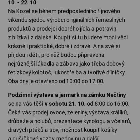
10. - 22. 10
.
Na Kozel se během předposledního říjnového
víkendu sjedou výrobci originálních řemeslných
produktů a prodejci dobrého jídla a potravin
z blízka i z daleka. Koupit si tu budete moci věci
krásné i praktické, dobré i zdravé. A na své si
přijdou i děti, pro něž budou připravena
nejrůznější lákadla a zábava jako třeba dobový
řetízkový kolotoč, lukostřelba a tvořivé dílničky.
Oba dny je otevřeno od 10:00 do 17:00.
Podzimní výstava a jarmark na zámku Nečtiny
se na vás těší
v sobotu 21. 10.
od 8:00 do 16:00.
Čeká vás prodej ovoce, zeleniny, výstava králíků,
drůbeže a holubů, prezentace kynologu a včelařů,
dravých ptáků a sov, možnost koupit košíky
a dušičkové vazby, medovinu a další.