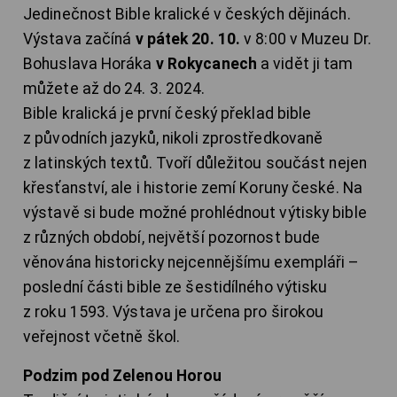
Jedinečnost Bible kralické v českých dějinách.
Výstava začíná
v pátek 20. 10.
v 8:00 v Muzeu Dr.
Bohuslava Horáka
v Rokycanech
a vidět ji tam
můžete až do 24. 3. 2024.
Bible kralická je první český překlad bible
z původních jazyků, nikoli zprostředkovaně
z latinských textů. Tvoří důležitou součást nejen
křesťanství, ale i historie zemí Koruny české. Na
výstavě si bude možné prohlédnout výtisky bible
z různých období, největší pozornost bude
věnována historicky nejcennějšímu exempláři –
poslední části bible ze šestidílného výtisku
z roku 1593. Výstava je určena pro širokou
veřejnost včetně škol.
Podzim pod Zelenou Horou