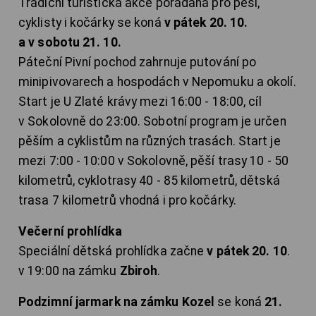
Tradiční turistická akce pořádaná pro pěší,
cyklisty i kočárky se koná
v pátek 20. 10.
a v sobotu 21. 10.
Páteční Pivní pochod zahrnuje putování po
minipivovarech a hospodách v Nepomuku a okolí.
Start je U Zlaté krávy mezi 16:00 - 18:00, cíl
v Sokolovně do 23:00. Sobotní program je určen
pěším a cyklistům na různých trasách. Start je
mezi 7:00 - 10:00 v Sokolovně, pěší trasy 10 - 50
kilometrů, cyklotrasy 40 - 85 kilometrů, dětská
trasa 7 kilometrů vhodná i pro kočárky.
Večerní prohlídka
Speciální dětská prohlídka začne
v pátek 20. 10
.
v 19:00 na zámku
Zbiroh
.
Podzimní jarmark na zámku Kozel
se koná
21.