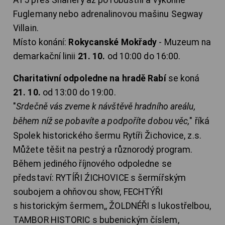
Fuglemany nebo adrenalinovou mašinu Segway
Villain.
Místo konání:
Rokycanské Mokřady
- Muzeum na
demarkační linii
21. 10.
od 10:00 do 16:00.
Charitativní odpoledne na hradě Rabí
se koná
21. 10.
od 13:00 do 19:00.
"
Srdečně vás zveme k návštěvě hradního areálu,
během níž se pobavíte a podpoříte dobou věc,
" říká
Spolek historického šermu Rytíři Žichovice, z.s.
Můžete těšit na pestrý a různorodý program.
Během jediného říjnového odpoledne se
představí: RYTÍŘI ŹICHOVICE s šermířským
soubojem a ohňovou show, FECHTÝŘI
s historickým šermem,, ŽOLDNÉŘI s lukostřelbou,
TAMBOR HISTORIC s bubenickým číslem,