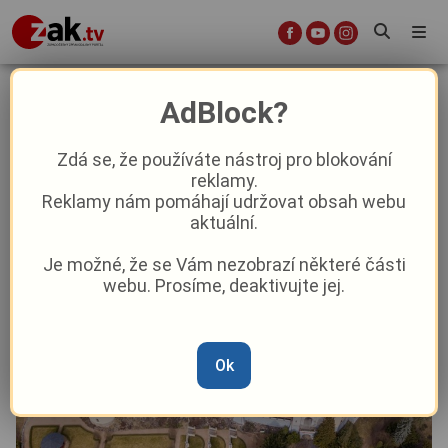
Co se o víkendu chystá v regionu?
AdBlock?
Kultura
Zdá se, že používáte nástroj pro blokování
reklamy.
Reklamy nám pomáhají udržovat obsah webu
Od
Peggy Kýrová
–
20. 10. 2023
|
04:42
aktuální.
Je možné, že se Vám nezobrazí některé části
webu. Prosíme, deaktivujte jej.
Ok