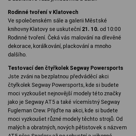
Rodinné tvoření v Klatovech
Ve společenském sále a galerii Městské
knihovny Klatovy se uskuteční
21. 10.
od 10:00
Rodinné tvoření. Čeká vás malování na dřevěné
dekorace, korálkování, plackování a mnoho
dalšího.
Testovací den čtyřkolek Segway Powersports
Jste zváni na bezplatnou předváděcí akci
čtyřkolek Segway Powersports, kde si budete
moci vyzkoušet nejnovější modely této značky
jako je Segway AT5 a také vícemístný Segway
Fugleman Crew. Přijďte na akci, kde si budete
moci vyzkoušet různé modely těchto strojů. Od
malých a obratných, nových pětistovek s názvem
AT5 přes Snarlery až po robustní a výkonné