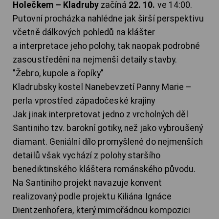
Holečkem – Kladruby
začíná
22. 10.
ve 14:00.
Putovní procházka nahlédne jak širší perspektivu
včetně dálkových pohledů na klášter
a interpretace jeho polohy, tak naopak podrobné
zasoustředění na nejmenší detaily stavby.
"Žebro, kupole a řopíky"
Kladrubsky kostel Nanebevzetí Panny Marie –
perla vprostřed západočeské krajiny
Jak jinak interpretovat jedno z vrcholných děl
Santiniho tzv. barokní gotiky, než jako vybroušený
diamant. Geniální dílo promyšlené do nejmenších
detailů však vychází z polohy staršího
benediktinského kláštera románského původu.
Na Santiniho projekt navazuje konvent
realizovaný podle projektu Kiliána Ignáce
Dientzenhofera, který mimořádnou kompozici