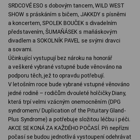
SRDCOVÉ ESO s dobovým tancem, WILD WEST
SHOW s práskáním s bičem, JAKKDY s písněmi
a koncertem, SPOLEK BOUČEK s divadelním
představením, ŠUMAŇÁSEK s maňáskovým
divadlem a SOKOLNÍK PAVEL se svými dravci
a sovami.
Účinkující vystupují bez nároku na honorář
a veškeré vybrané vstupné bude věnováno na
podporu těch, jež to opravdu potřebují.
V letošním roce bude vybrané vstupné věnováno
jedné rodině – rodičům dvouleté holčičky Diany,
která trpí velmi vzácným onemocněním (DPG
syndromem/ Duplication of the Pituitary Gland-
Plus Syndrome) a potřebuje složitou léčbu i péči.
AKCE SE KONÁ ZA KAŽDÉHO POČASÍ. Při nepřízni
počasí se budou jednotlivá vystoupení odehrávat