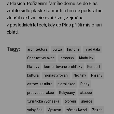
v Plasích. Pořízením farního domu se do Plas
vrátilo sídlo plaské farnosti a tím se podstatně
zlepšil i aktivní církevní život, zejména
v posledních letech, kdy do Plas přišli misionáři
obláti.
Tagy:
architektura
burza
historie
hrad Rabí
Charitativní akce
jarmarky
Kladruby
Klatovy
komentované prohlídky
Koncert
kultura
monastýrování
Nečtiny
Nýřany
ostrov u stribra
pietni akce
Plasy
predvadeci akce
Rokycany
skapce
turisticka vychazka
tvoreni
uherce
volný čas
Výstava
zámek Kozel
Zbiroh