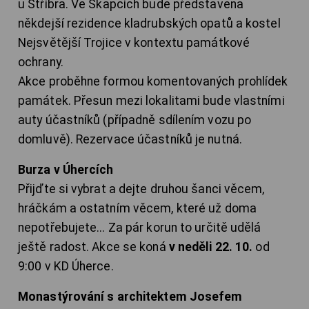
u Stříbra. Ve Skapcích bude představena
někdejší rezidence kladrubských opatů a kostel
Nejsvětější Trojice v kontextu památkové
ochrany.
Akce proběhne formou komentovaných prohlídek
památek. Přesun mezi lokalitami bude vlastními
auty účastníků (případně sdílením vozu po
domluvě). Rezervace účastníků je nutná.
Burza v Úhercích
Přijďte si vybrat a dejte druhou šanci věcem,
hráčkám a ostatním věcem, které už doma
nepotřebujete... Za pár korun to určitě udělá
ještě radost. Akce se koná
v neděli 22. 10.
od
9:00 v KD Úherce.
Monastýrování s architektem Josefem