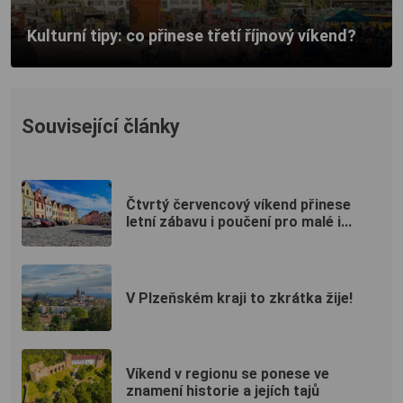
Kulturní tipy: co přinese třetí říjnový víkend?
Související články
Čtvrtý červencový víkend přinese
letní zábavu i poučení pro malé i...
V Plzeňském kraji to zkrátka žije!
Víkend v regionu se ponese ve
znamení historie a jejích tajů