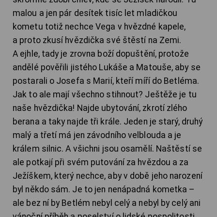
malou a jen pár desítek tisíc let mladičkou
kometu totiž nechce Vega v hvězdné kapele,
a proto zkusí hvězdička své štěstí na Zemi.
A ejhle, tady je zrovna boží dopuštění, protože
andělé pověřili jistého Lukáše a Matouše, aby se
postarali o Josefa s Marií, kteří míří do Betléma.
Jak to ale mají všechno stihnout? Ještěže je tu
naše hvězdička! Najde ubytování, zkrotí zlého
berana a taky najde tři krále. Jeden je starý, druhý
malý a třetí má jen závodního velblouda a je
králem silnic. A všichni jsou osamělí. Naštěstí se
ale potkají při svém putování za hvězdou a za
Ježíškem, který nechce, aby v době jeho narození
byl někdo sám. Je to jen nenápadná kometka –
ale bez ní by Betlém nebyl celý a nebyl by celý ani
vánoční příběh a poselství o lidské pospolitosti.