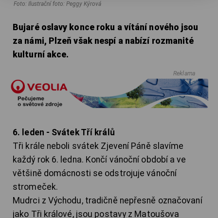
Foto: Ilustrační foto: Peggy Kýrová
Bujaré oslavy konce roku a vítání nového jsou
za námi, Plzeň však nespí a nabízí rozmanité
kulturní akce.
Reklama
6. leden - Svátek Tří králů
Tři krále neboli svátek Zjevení Páně slavíme
každý rok 6. ledna. Končí vánoční období a ve
většině domácnosti se odstrojuje vánoční
stromeček.
Mudrci z Východu, tradičně nepřesně označovaní
jako Tři králové, jsou postavy z Matoušova