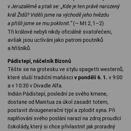
v Jeruzalémě a ptali se: „Kde je ten právě narozený
král Židů? Viděli jsme na východě jeho hvězdu
a přišli jsme se mu poklonit.“
(— Mt 2, 1–2)
Tři králové nebyli nikdy oficiálně svatořečeni,
avšak jsou uctíváni jako patroni poutníků
a hříšníků.
Pádístepí, náčelník Bizonů
Těšte se na grotesku ve stylu spagetti westernů,
které sluší tradiční maňásci
v pondělí 6. 1.
v 9:00
a v 10:30 v Divadle Alfa.
Indián Pádístepí, poslední ze svého kmene,
dostane od Manitua za úkol zasadit totem,
postavit dvougenerační týpí a zplodit syna. Při
naplňování svého poslání narazí na zdroj proudící
čokolády, který si chce přivlastnit jak proradný