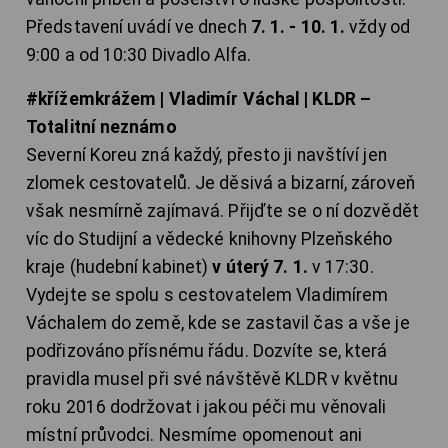
Představení uvádí ve dnech
7. 1. - 10. 1.
vždy od
9:00 a od 10:30 Divadlo Alfa.
#křížemkrážem | Vladimír Váchal | KLDR –
Totalitní neznámo
Severní Koreu zná každý, přesto ji navštíví jen
zlomek cestovatelů. Je děsivá a bizarní, zároveň
však nesmírně zajímavá. Přijďte se o ní dozvědět
víc do Studijní a vědecké knihovny Plzeňského
kraje (hudební kabinet)
v úterý 7. 1.
v 17:30.
Vydejte se spolu s cestovatelem Vladimírem
Váchalem do země, kde se zastavil čas a vše je
podřizováno přísnému řádu. Dozvíte se, která
pravidla musel při své návštěvě KLDR v květnu
roku 2016 dodržovat i jakou péči mu věnovali
místní průvodci. Nesmíme opomenout ani