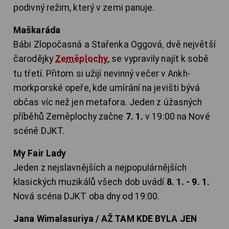
podivný režim, který v zemi panuje.
Maškaráda
Bábi Zlopočasná a Stařenka Oggová, dvě největší
čarodějky
Zeměplochy
, se vypravily najít k sobě
tu třetí. Přitom si užijí nevinný večer v Ankh-
morkporské opeře, kde umírání na jevišti bývá
občas víc než jen metafora. Jeden z úžasných
příběhů Zeměplochy začne
7. 1.
v 19:00 na Nové
scéně DJKT.
My Fair Lady
Jeden z nejslavnějších a nejpopulárnějších
klasických muzikálů všech dob uvádí
8. 1. - 9. 1.
Nová scéna DJKT oba dny od 19:00.
Jana Wimalasuriya / AŽ TAM KDE BYLA JEN