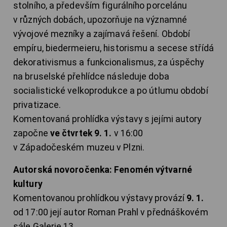
stolního, a především figurálního porcelánu
v různých dobách, upozorňuje na významné
vývojové mezníky a zajímavá řešení. Období
empíru, biedermeieru, historismu a secese střídá
dekorativismus a funkcionalismus, za úspěchy
na bruselské přehlídce následuje doba
socialistické velkoprodukce a po útlumu období
privatizace.
Komentovaná prohlídka výstavy s jejími autory
započne
ve čtvrtek 9. 1.
v 16:00
v Západočeském muzeu v Plzni.
Autorská novoročenka: Fenomén výtvarné
kultury
Komentovanou prohlídkou výstavy provází
9. 1.
od 17:00 její autor Roman Prahl v přednáškovém
sále Galerie 13.