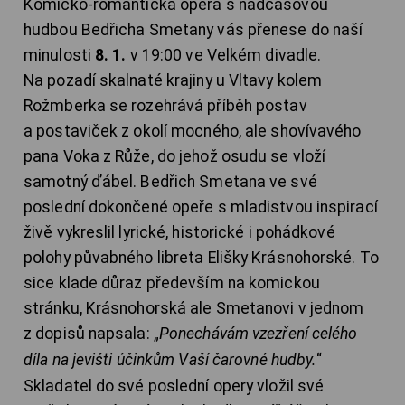
Komicko-romantická opera s nadčasovou
hudbou Bedřicha Smetany vás přenese do naší
minulosti
8. 1.
v 19:00 ve Velkém divadle.
Na pozadí skalnaté krajiny u Vltavy kolem
Rožmberka se rozehrává příběh postav
a postaviček z okolí mocného, ale shovívavého
pana Voka z Růže, do jehož osudu se vloží
samotný ďábel. Bedřich Smetana ve své
poslední dokončené opeře s mladistvou inspirací
živě vykreslil lyrické, historické i pohádkové
polohy půvabného libreta Elišky Krásnohorské. To
sice klade důraz především na komickou
stránku, Krásnohorská ale Smetanovi v jednom
z dopisů napsala: „
Ponechávám vzezření celého
díla na jevišti účinkům Vaší čarovné hudby.
“
Skladatel do své poslední opery vložil své