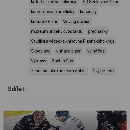
katedrala sv bartolomeje
KD Šeříková v Plzni
komentované prohlídky
koncerty
kultura v Plzni
Moving station
muzeum pribehy dvoutaktu
prednasky
Studijní a vědecká knihovna Plzeňského kraje
Škodaland
unitaria plzen
volný čas
Výstavy
Zach´s Pub
zapadoceske muzeum v plzni
živý betlém
Sdílet: