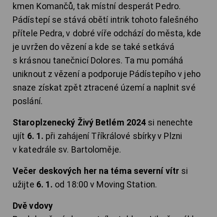
kmen Komančů, tak místní desperát Pedro.
Pádístepí se stává obětí intrik tohoto falešného
přítele Pedra, v dobré víře odchází do města, kde
je uvržen do vězení a kde se také setkává
s krásnou tanečnicí Dolores. Ta mu pomáhá
uniknout z vězení a podporuje Pádístepího v jeho
snaze získat zpět ztracené území a naplnit své
poslání.
Staroplzenecký Živý Betlém 2024
si nenechte
ujít
6. 1.
při zahájení Tříkrálové sbírky v Plzni
v katedrále sv. Bartoloměje.
Večer deskových her na téma severní vítr
si
užijte
6. 1.
od 18:00 v Moving Station.
Dvě vdovy