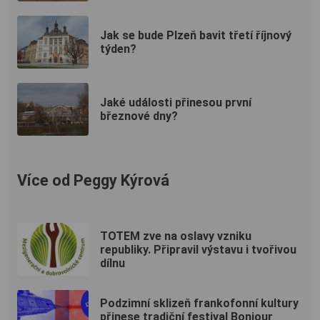
Jak se bude Plzeň bavit třetí říjnový
týden?
Jaké události přinesou první
březnové dny?
Více od Peggy Kýrová
TOTEM zve na oslavy vzniku
republiky. Připravil výstavu i tvořivou
dílnu
Podzimní sklizeň frankofonní kultury
přinese tradiční festival Bonjour