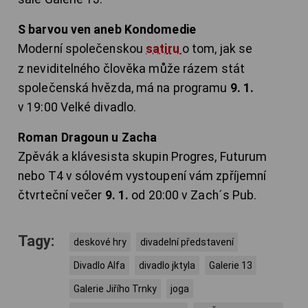
S barvou ven aneb Kondomedie
Moderní společenskou
satiru
o tom, jak se
z neviditelného člověka může rázem stát
společenská hvězda, má na programu
9. 1.
v 19:00 Velké divadlo.
Roman Dragoun u Zacha
Zpěvák a klávesista skupin Progres, Futurum
nebo T4 v sólovém vystoupení vám zpříjemní
čtvrteční večer
9. 1.
od 20:00 v Zach´s Pub.
Tagy:
deskové hry
divadelní představení
Divadlo Alfa
divadlo jktyla
Galerie 13
Galerie Jiřího Trnky
joga