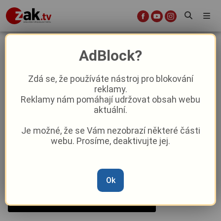
Co si naše město připravilo na
AdBlock?
první lednový týden?
Zdá se, že používáte nástroj pro blokování
reklamy.
Aktuality
Kultura
Reklamy nám pomáhají udržovat obsah webu
aktuální.
Od
Peggy Kýrová
–
5. 1. 2025
|
14:51
Je možné, že se Vám nezobrazí některé části
webu. Prosíme, deaktivujte jej.
Ok