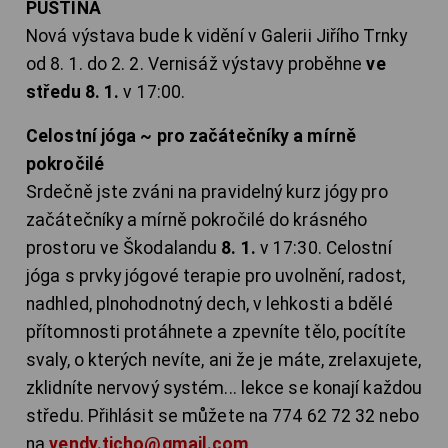
PUSTINA
Nová výstava bude k vidění v Galerii Jiřího Trnky
od 8. 1. do 2. 2. Vernisáž výstavy proběhne
ve
středu 8. 1.
v 17:00.
Celostní jóga ~ pro začátečníky a mírně
pokročilé
Srdečně jste zváni na pravidelný kurz jógy pro
začátečníky a mírně pokročilé do krásného
prostoru ve Škodalandu
8. 1.
v 17:30. Celostní
jóga s prvky jógové terapie pro uvolnění, radost,
nadhled, plnohodnotný dech, v lehkosti a bdělé
přítomnosti protáhnete a zpevníte tělo, pocítíte
svaly, o kterých nevíte, ani že je máte, zrelaxujete,
zklidníte nervový systém... lekce se konají každou
středu. Přihlásit se můžete na 774 62 72 32 nebo
na
vendy.ticho@gmail.com
.