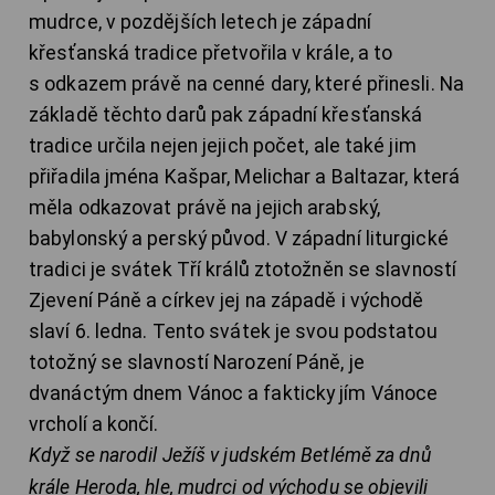
mudrce, v pozdějších letech je západní
křesťanská tradice přetvořila v krále, a to
s odkazem právě na cenné dary, které přinesli. Na
základě těchto darů pak západní křesťanská
tradice určila nejen jejich počet, ale také jim
přiřadila jména Kašpar, Melichar a Baltazar, která
měla odkazovat právě na jejich arabský,
babylonský a perský původ. V západní liturgické
tradici je svátek Tří králů ztotožněn se slavností
Zjevení Páně a církev jej na západě i východě
slaví 6. ledna. Tento svátek je svou podstatou
totožný se slavností Narození Páně, je
dvanáctým dnem Vánoc a fakticky jím Vánoce
vrcholí a končí.
Když se narodil Ježíš v judském Betlémě za dnů
krále Heroda, hle, mudrci od východu se objevili