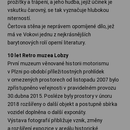
prožitky a trápení, a jeho hudba, jejíž účinek je
vskutku čarovný, se tak vyznačuje hlubokou
niterností.
Čertova stěna je neprávem opomíjené dílo, jež
má ve Vokovi jednu z nejkrásnějších
barytonových rolí operní literatury.
10 let Retro muzea Lobzy
První muzeum věnované historii motorismu
v Plzni po období příležitostných prohlídek
v omezených prostorech od listopadu 2007 bylo
zpřístupněno veřejnosti v pravidelném provozu
30.dubna 2015. Posléze byly prostory v únoru
2018 rozšířeny o další objekt a postupně sbírka
vozidel doplněna o další exponáty.
Výstava fotografií přibližuje vznik, změny
a rozšíření expozice v areálu historické