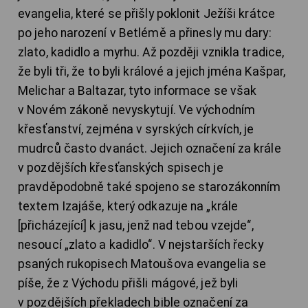
evangelia, které se přišly poklonit Ježíši krátce
po jeho narození v Betlémě a přinesly mu dary:
zlato, kadidlo a myrhu. Až později vznikla tradice,
že byli tři, že to byli králové a jejich jména Kašpar,
Melichar a Baltazar, tyto informace se však
v Novém zákoně nevyskytují. Ve východním
křesťanství, zejména v syrských církvích, je
mudrců často dvanáct. Jejich označení za krále
v pozdějších křesťanských spisech je
pravděpodobně také spojeno se starozákonním
textem Izajáše, který odkazuje na „krále
[přicházející] k jasu, jenž nad tebou vzejde“,
nesoucí „zlato a kadidlo“. V nejstarších řecky
psaných rukopisech Matoušova evangelia se
píše, že z Východu přišli mágové, jež byli
v pozdějších překladech bible označení za