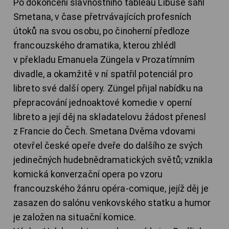
Po dokončení slavnostního tableau Libuše sáhl
Smetana, v čase přetrvávajících profesních
útoků na svou osobu, po činoherní předloze
francouzského dramatika, kterou zhlédl
v překladu Emanuela Züngela v Prozatímním
divadle, a okamžitě v ní spatřil potenciál pro
libreto své další opery. Züngel přijal nabídku na
přepracování jednoaktové komedie v operní
libreto a její děj na skladatelovu žádost přenesl
z Francie do Čech. Smetana Dvěma vdovami
otevřel české opeře dveře do dalšího ze svých
jedinečných hudebnědramatických světů; vznikla
komická konverzační opera po vzoru
francouzského žánru opéra-comique, jejíž děj je
zasazen do salónu venkovského statku a humor
je založen na situační komice.