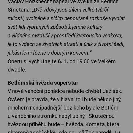
Václav Holzknecht napsal ve své knize Bedřich
Smetana: „
Dvě vdovy jsou dílem velké tvůrčí
milosti, uvolněné a ničím nepoutané rozkoše vyvolat
svět lidí vybraných způsobů, jemné kultury
a vlídného ovzduší v prostředí kvetoucího venkova;
je to výdech ze životních strastí a únik z životní šedi,
jakási letní féerie s dobrým koncem.
“
Operu si vychutnejte
6. 1.
od 19:00 ve Velkém
divadle.
Betlémská hvězda superstar
V nové vánoční pohádce nebude chybět Ježíšek.
Ovšem je pravda, že v hlavní roli bude někdo jiný,
mnohem nenápadnější, bez koho by ale Betlém
u vánočního stromku nebyl úplný… Skutečnou
hvězdou příběhu bude – hvězda. Kometa, která
skromně zdobí chlév, kde se Ježíšek narodil. Tu