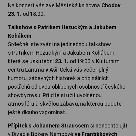
Na koncert vás zve Městská knihovna
Chodov
23. 1.
od 18:00.
Talkshow s Patrikem Hezuckým a Jakubem
Kohákem
Srdečně jste zváni na jedinečnou talkshow
s Patrikem Hezuckým a Jakubem Kohákem,
která se uskuteční
23. 1.
od 19:00 v Kulturním
centru Laritma
v Aši
. Čeká vás večer plný
humoru, zábavných historek a originálních
postřehů od dvou oblíbených osobností českého
showbyznysu. Přijďte si užít uvolněnou
atmosféru a skvělou zábavu, na kterou budete
ještě dlouho vzpomínat.
Přípitek s Johannem Straussem
si nenechte ujít
v Divadle Boženy Němcové
ve Františkových