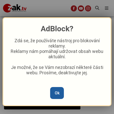
Kam se můžete vypravit v kraji
AdBlock?
léčivých pramenů tento týden?
Zdá se, že používáte nástroj pro blokování
reklamy.
Aktuality
Kultura
Reklamy nám pomáhají udržovat obsah webu
aktuální.
Od
Peggy Kýrová
–
20. 1. 2025
|
05:28
Je možné, že se Vám nezobrazí některé části
webu. Prosíme, deaktivujte jej.
Ok