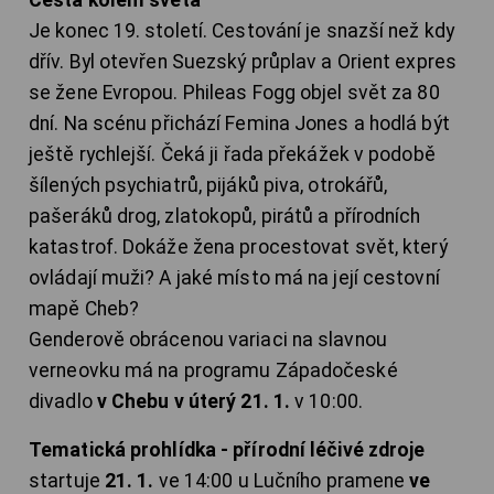
Je konec 19. století. Cestování je snazší než kdy
dřív. Byl otevřen Suezský průplav a Orient expres
se žene Evropou. Phileas Fogg objel svět za 80
dní. Na scénu přichází Femina Jones a hodlá být
ještě rychlejší. Čeká ji řada překážek v podobě
šílených psychiatrů, pijáků piva, otrokářů,
pašeráků drog, zlatokopů, pirátů a přírodních
katastrof. Dokáže žena procestovat svět, který
ovládají muži? A jaké místo má na její cestovní
mapě Cheb?
Genderově obrácenou variaci na slavnou
verneovku má na programu Západočeské
divadlo
v Chebu v úterý 21. 1.
v 10:00.
Tematická prohlídka - přírodní léčivé zdroje
startuje
21. 1.
ve 14:00 u Lučního pramene
ve