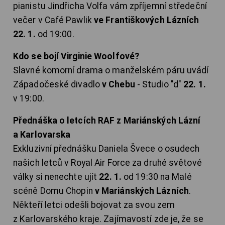
pianistu Jindřicha Volfa vám zpříjemní středeční
večer v Café Pawlik
ve Františkových Lázních
22. 1.
od 19:00.
Kdo se bojí Virginie Woolfové?
Slavné komorní drama o manželském páru uvádí
Západočeské divadlo
v Chebu
- Studio "d"
22. 1.
v 19:00.
Přednáška o letcích RAF z Mariánských Lázní
a Karlovarska
Exkluzivní přednášku Daniela Švece o osudech
našich letců v Royal Air Force za druhé světové
války si nenechte ujít
22. 1.
od 19:30 na Malé
scéně Domu Chopin
v Mariánských Lázních
.
Někteří letci odešli bojovat za svou zem
z Karlovarského kraje. Zajímavostí zde je, že se