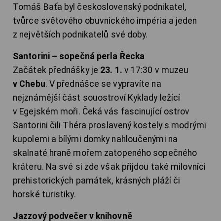
Tomáš Baťa byl československý podnikatel,
tvůrce světového obuvnického impéria a jeden
z největších podnikatelů své doby.
Santorini – sopečná perla Řecka
Začátek přednášky je
23. 1.
v 17:30 v muzeu
v Chebu
. V přednášce se vypravíte na
nejznámější část souostroví Kyklady ležící
v Egejském moři. Čeká vás fascinující ostrov
Santorini čili Théra proslavený kostely s modrými
kupolemi a bílými domky nahloučenými na
skalnaté hraně mořem zatopeného sopečného
kráteru. Na své si zde však přijdou také milovníci
prehistorických památek, krásných pláží či
horské turistiky.
Jazzový podvečer v knihovně