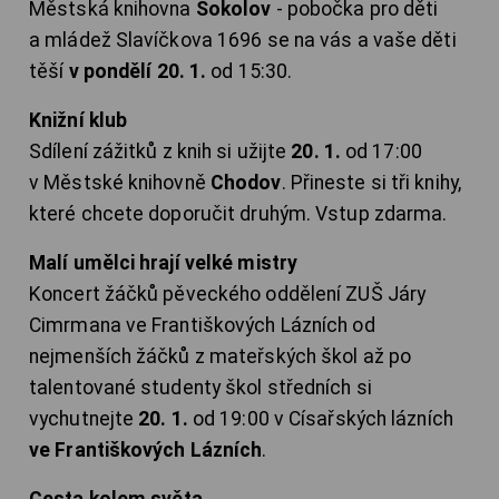
Městská knihovna
Sokolov
- pobočka pro děti
a mládež Slavíčkova 1696 se na vás a vaše děti
těší
v pondělí 20. 1.
od 15:30.
Knižní klub
Sdílení zážitků z knih si užijte
20. 1.
od 17:00
v Městské knihovně
Chodov
. Přineste si tři knihy,
které chcete doporučit druhým. Vstup zdarma.
Malí umělci hrají velké mistry
Koncert žáčků pěveckého oddělení ZUŠ Járy
Cimrmana ve Františkových Lázních od
nejmenších žáčků z mateřských škol až po
talentované studenty škol středních si
vychutnejte
20. 1.
od 19:00 v Císařských lázních
ve Františkových Lázních
.
Cesta kolem světa