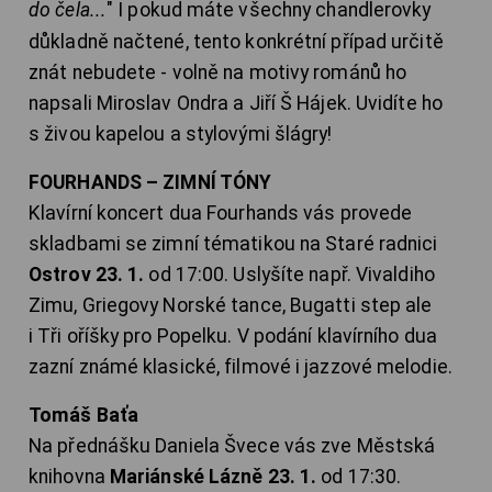
do čela...
" I pokud máte všechny chandlerovky
důkladně načtené, tento konkrétní případ určitě
znát nebudete - volně na motivy románů ho
napsali Miroslav Ondra a Jiří Š Hájek. Uvidíte ho
s živou kapelou a stylovými šlágry!
FOURHANDS – ZIMNÍ TÓNY
Klavírní koncert dua Fourhands vás provede
skladbami se zimní tématikou na Staré radnici
Ostrov 23. 1.
od 17:00. Uslyšíte např. Vivaldiho
Zimu, Griegovy Norské tance, Bugatti step ale
i Tři oříšky pro Popelku. V podání klavírního dua
zazní známé klasické, filmové i jazzové melodie.
Tomáš Baťa
Na přednášku Daniela Švece vás zve Městská
knihovna
Mariánské Lázně 23. 1.
od 17:30.