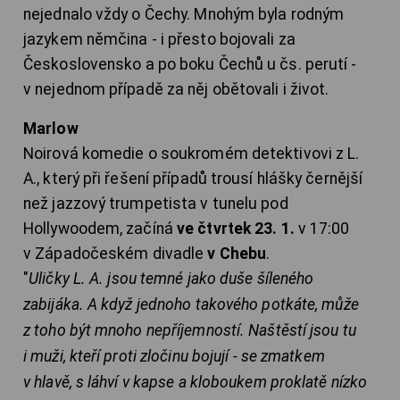
nejednalo vždy o Čechy. Mnohým byla rodným
jazykem němčina - i přesto bojovali za
Československo a po boku Čechů u čs. perutí -
v nejednom případě za něj obětovali i život.
Marlow
Noirová komedie o soukromém detektivovi z L.
A., který při řešení případů trousí hlášky černější
než jazzový trumpetista v tunelu pod
Hollywoodem, začíná
ve čtvrtek 23. 1.
v 17:00
v Západočeském divadle
v Chebu
.
"
Uličky L. A. jsou temné jako duše šíleného
zabijáka. A když jednoho takového potkáte, může
z toho být mnoho nepříjemností. Naštěstí jsou tu
i muži, kteří proti zločinu bojují - se zmatkem
v hlavě, s láhví v kapse a kloboukem proklatě nízko