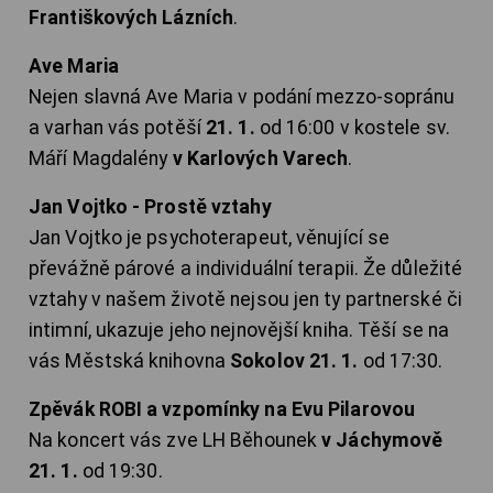
Františkových Lázních
.
Ave Maria
Nejen slavná Ave Maria v podání mezzo-sopránu
a varhan vás potěší
21. 1.
od 16:00 v kostele sv.
Máří Magdalény
v Karlových Varech
.
Jan Vojtko - Prostě vztahy
Jan Vojtko je psychoterapeut, věnující se
převážně párové a individuální terapii. Že důležité
vztahy v našem životě nejsou jen ty partnerské či
intimní, ukazuje jeho nejnovější kniha. Těší se na
vás Městská knihovna
Sokolov 21. 1.
od 17:30.
Zpěvák ROBI a vzpomínky na Evu Pilarovou
Na koncert vás zve LH Běhounek
v Jáchymově
21. 1.
od 19:30.