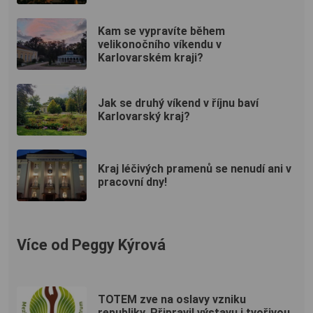
Kam se vypravíte během
velikonočního víkendu v
Karlovarském kraji?
Jak se druhý víkend v říjnu baví
Karlovarský kraj?
Kraj léčivých pramenů se nenudí ani v
pracovní dny!
Více od Peggy Kýrová
TOTEM zve na oslavy vzniku
republiky. Připravil výstavu i tvořivou