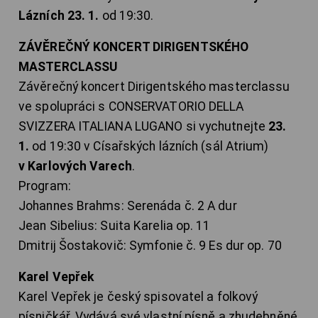
Lázních 23. 1.
od 19:30.
ZÁVĚREČNÝ KONCERT DIRIGENTSKÉHO
MASTERCLASSU
Závěrečný koncert Dirigentského masterclassu
ve spolupráci s CONSERVATORIO DELLA
SVIZZERA ITALIANA LUGANO si vychutnejte
23.
1.
od 19:30 v Císařských lázních (sál Atrium)
v Karlových Varech
.
Program:
Johannes Brahms: Serenáda č. 2 A dur
Jean Sibelius: Suita Karelia op. 11
Dmitrij Šostakovič: Symfonie č. 9 Es dur op. 70
Karel Vepřek
Karel Vepřek je český spisovatel a folkový
písničkář. Vydává své vlastní písně a zhudebněné