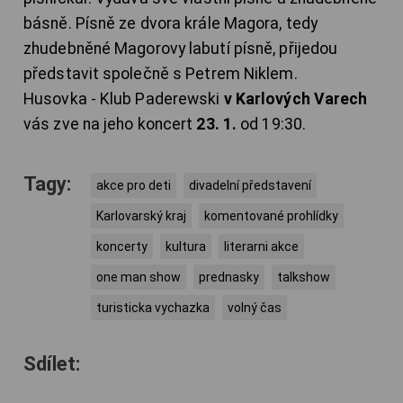
básně. Písně ze dvora krále Magora, tedy
zhudebněné Magorovy labutí písně, přijedou
představit společně s Petrem Niklem.
Husovka - Klub Paderewski
v Karlových Varech
vás zve na jeho koncert
23. 1.
od 19:30.
Tagy:
akce pro deti
divadelní představení
Karlovarský kraj
komentované prohlídky
koncerty
kultura
literarni akce
one man show
prednasky
talkshow
turisticka vychazka
volný čas
Sdílet: