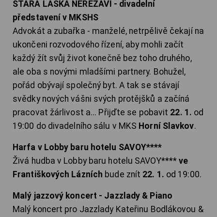
STARÁ LÁSKA NEREZAVÍ - divadelní
představení v MKSHS
Advokát a zubařka - manželé, netrpělivě čekají na
ukončeni rozvodového řízení, aby mohli začít
každý žít svůj život konečně bez toho druhého,
ale oba s novými mladšími partnery. Bohužel,
pořád obývají společný byt. A tak se stávají
svědky nových vášni svých protějšků a začíná
pracovat žárlivost a... Přijďte se pobavit
22. 1.
od
19:00 do divadelního sálu v MKS
Horní Slavkov
.
Harfa v Lobby baru hotelu SAVOY****
Živá hudba v Lobby baru hotelu SAVOY****
ve
Františkových Lázních
bude znít
22. 1.
od 19:00.
Malý jazzový koncert - Jazzlady & Piano
Malý koncert pro Jazzlady Kateřinu Bodlákovou &