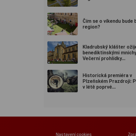
Čím se o víkendu bude 
region?
Kladrubský klášter ožij
benediktinskými mnichy
Večerní prohlídky...
Historická premiéra v
Plzeňském Prazdroji: P
v létě poprvé...
Nastavení cookies
Zpra