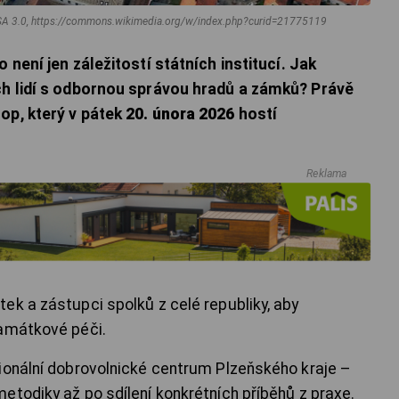
Y-SA 3.0, https://commons.wikimedia.org/w/index.php?curid=21775119
 není jen záležitostí státních institucí. Jak
ch lidí s odbornou správou hradů a zámků? Právě
op, který v pátek
20. února 2026
hostí
Reklama
ek a zástupci spolků z celé republiky, aby
památkové péči.
ionální dobrovolnické centrum Plzeňského kraje –
etodiky až po sdílení konkrétních příběhů z praxe.