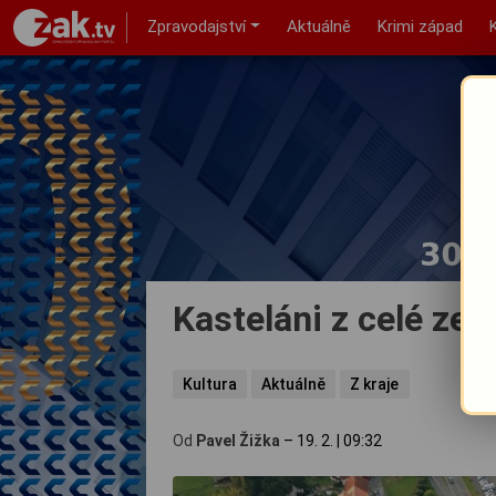
Zpravodajství
Aktuálně
Krimi západ
Kasteláni z celé ze
Kultura
Aktuálně
Z kraje
Od
Pavel Žižka
–
19. 2.
|
09:32