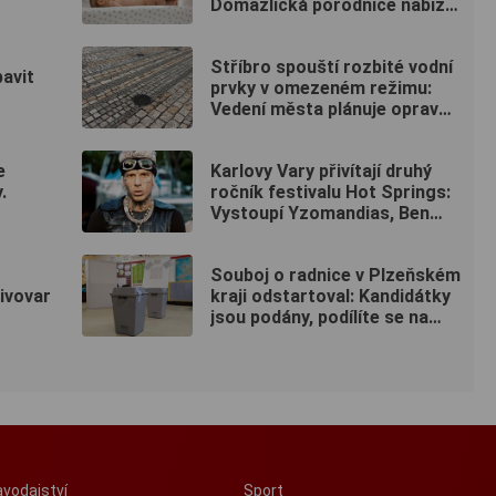
Domažlická porodnice nabízí
ženám návštěvní službu
zdarma
Stříbro spouští rozbité vodní
bavit
prvky v omezeném režimu:
Vedení města plánuje opravu
za 10 milionů
e
Karlovy Vary přivítají druhý
.
ročník festivalu Hot Springs:
Vystoupí Yzomandias, Ben
Cristovao i Nik Tendo
Souboj o radnice v Plzeňském
ivovar
kraji odstartoval: Kandidátky
jsou podány, podílíte se na
rozhodování i vy? (ANKETA)
vodajství
Sport