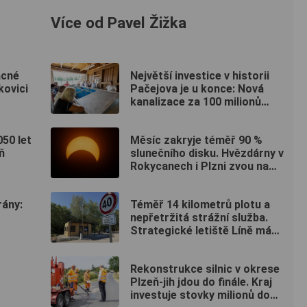
Více od Pavel Žižka
ácné
Největší investice v historii
kovici
Pačejova je u konce: Nová
kanalizace za 100 milionů
korun získala kolaudaci, obec
uspořádala oslavu
050 let
Měsíc zakryje téměř 90 %
ň
slunečního disku. Hvězdárny v
Rokycanech i Plzni zvou na
podvečerní sledování
nebeského divadla
rány:
Téměř 14 kilometrů plotu a
nepřetržitá strážní služba.
Strategické letiště Líně má
od srpna nový režim vstupů
Rekonstrukce silnic v okrese
Plzeň-jih jdou do finále. Kraj
investuje stovky milionů do