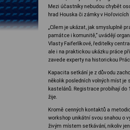
Mezi účastníky nebudou chybět oso
hrad Houska či zámky v Hořovicích 
„Cílem je ukázat, jak smysluplně pr
památce i komunitě,“ uvádějí organ
Vlasty Faiferlíkové, ředitelky cent
ale i na praktickou ukázku práce p
zavede experty na historickou Prác
Kapacita setkání je z důvodu zach
několik posledních volných míst je 
kastelánů. Registrace probíhají do
žije.
Kromě cenných kontaktů a metodick
workshop unikátní svou snahou o vytv
živým místem setkávání, nikoliv jen