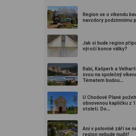
Region se o víkendu bav
navzdory podzimnímu p
Jak si bude region při
výročí konce války?
Rabí, Kašperk a Velhart
zvou na společný víken
Tématem budou...
U Chodové Plané požeh
obnovenou kapličku z 1
století. Do...
Ani v polovině září se n
region nebude nudit!