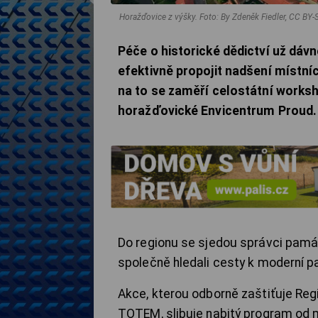
Horažďovice z výšky.
Foto: By Zdeněk Fiedler, CC B
Péče o historické dědictví už dávno
efektivně propojit nadšení místní
na to se zaměří celostátní worksh
horažďovické Envicentrum Proud.
Do regionu se sjedou správci památ
společně hledali cesty k moderní 
Akce, kterou odborně zaštiťuje Reg
TOTEM, slibuje nabitý program od m