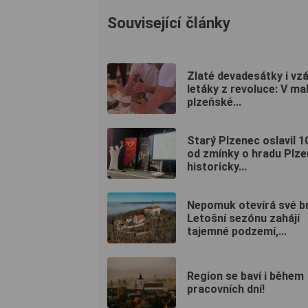
Související články
Zlaté devadesátky i vz
letáky z revoluce: V ma
plzeňské...
Starý Plzenec oslavil 1
od zmínky o hradu Plze
historicky...
Nepomuk otevírá své b
Letošní sezónu zahájí
tajemné podzemí,...
Region se baví i během
pracovních dní!