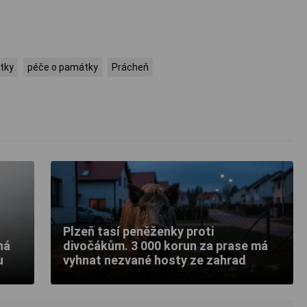
tky
péče o památky
Prácheň
Plzeň tasí peněženky proti
ná
divočákům. 3 000 korun za prase má
u
vyhnat nezvané hosty ze zahrad