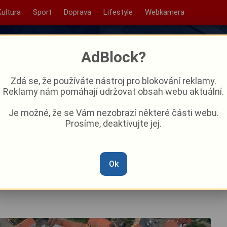
Kultura
Sport
Doprava
Lifestyle
Webkamera
AdBlock?
Zdá se, že používáte nástroj pro blokování reklamy.
Reklamy nám pomáhají udržovat obsah webu aktuální.
Je možné, že se Vám nezobrazí některé části webu.
Prosíme, deaktivujte jej.
mě míří do Horažďovic
Ok