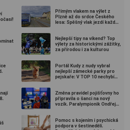
nových povrchů i moderních
technologií
Přímým vlakem na výlet z
í
Plzně až do srdce Českého
očasí!
lesa: Spěšný vlak jezdí každou
sobotu až do října
Nejlepší tipy na víkend? Top
pomínat
výlety za historickými zážitky,
za přírodou i za kulturou
ice
Portál Kudy z nudy vybral
d.
nejlepší zámecké parky pro
pejskaře: V TOP 10 nechybí
ani jeden kousek od Plzně
nají
Změna pravidel pojišťovny ho
8.
připravila o šanci na nový
vozík. Paralympionik Ondřej
Kaas přesto bojuje o
soběstačnost
Pomoc s kojením i psychická
áš
podpora v šestinedělí.