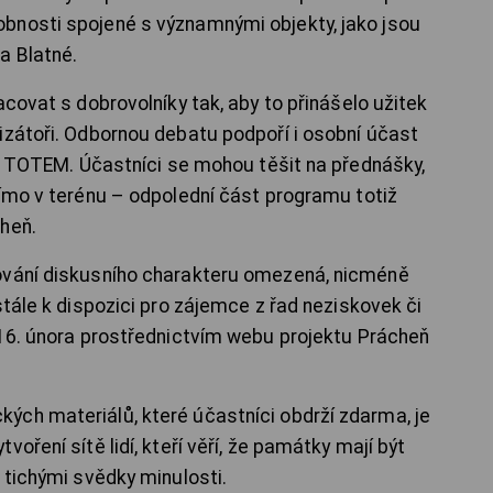
bnosti spojené s významnými objekty, jako jsou
a Blatné.
acovat s dobrovolníky tak, aby to přinášelo užitek
izátoři. Odbornou debatu podpoří i osobní účast
ra TOTEM. Účastníci se mohou těšit na přednášky,
římo v terénu – odpolední část programu totiž
heň.
ování diskusního charakteru omezená, nicméně
stále k dispozici pro zájemce z řad neziskovek či
 16. února prostřednictvím webu projektu Prácheň
ých materiálů, které účastníci obdrží zdarma, je
oření sítě lidí, kteří věří, že památky mají být
 tichými svědky minulosti.