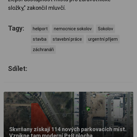
složky," zakončil mluvčí.
Tagy:
heliport
nemocnice sokolov
Sokolov
stavba
stavební práce
urgentní příjem
záchranáři
Sdílet:
Skvrňany získají 114 nových parkovacích míst.
Vznikne tam moderní P+R plocha