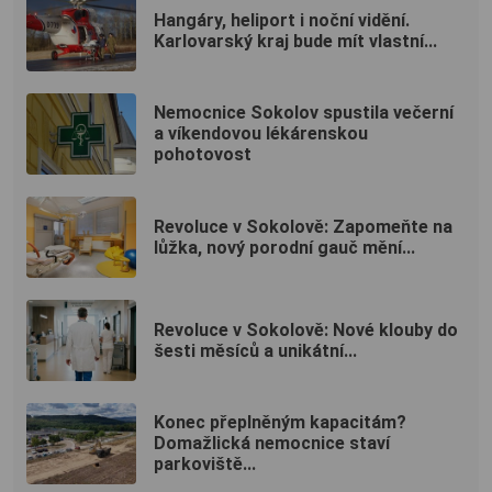
Hangáry, heliport i noční vidění.
Karlovarský kraj bude mít vlastní...
Nemocnice Sokolov spustila večerní
a víkendovou lékárenskou
pohotovost
Revoluce v Sokolově: Zapomeňte na
lůžka, nový porodní gauč mění...
Revoluce v Sokolově: Nové klouby do
šesti měsíců a unikátní...
Konec přeplněným kapacitám?
Domažlická nemocnice staví
parkoviště...