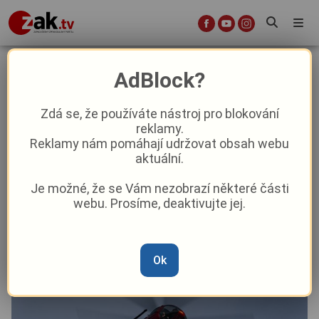
Konec provizoria: Sokolov získá
AdBlock?
certifikovaný heliport pro
nepřetržitý provoz záchranářů
Zdá se, že používáte nástroj pro blokování
reklamy.
Reklamy nám pomáhají udržovat obsah webu
Aktuality
Aktuálně
Z kraje
aktuální.
Je možné, že se Vám nezobrazí některé části
Od
Anna Raková
–
25. 3.
|
11:15
webu. Prosíme, deaktivujte jej.
Ok