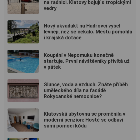
na radnici. Klatovy bojují s tropickými
vedry
Nový akvadukt na Hadrovci vyšel
levněji, než se čekalo. Městu pomohla
i krajská dotace
Koupání v Nepomuku konečně
startuje. První návštěvníky přivítá už
v pátek
Slunce, voda a vzduch. Znáte příběh
uměleckého díla na fasádě
Rokycanské nemocnice?
Klatovská ubytovna se proměnila v
moderní penzion: Hosté se odbaví
sami pomocí kódu