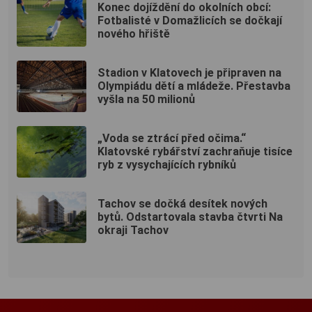
Konec dojíždění do okolních obcí:
Fotbalisté v Domažlicích se dočkají
nového hřiště
Stadion v Klatovech je připraven na
Olympiádu dětí a mládeže. Přestavba
vyšla na 50 milionů
„Voda se ztrácí před očima.“
Klatovské rybářství zachraňuje tisíce
ryb z vysychajících rybníků
Tachov se dočká desítek nových
bytů. Odstartovala stavba čtvrti Na
okraji Tachov