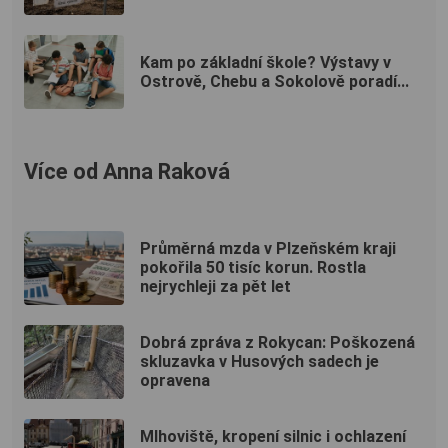
Kam po základní škole? Výstavy v
Ostrově, Chebu a Sokolově poradí...
Více od Anna Raková
Průměrná mzda v Plzeňském kraji
pokořila 50 tisíc korun. Rostla
nejrychleji za pět let
Dobrá zpráva z Rokycan: Poškozená
skluzavka v Husových sadech je
opravena
Mlhoviště, kropení silnic i ochlazení