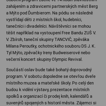
zahájením a zdravicemi partnerských měst Berg
a Mýto pod Ďumbierom. Na pódiu se následně
vystřídají děti z místních škol, hudebníci,
tanečníci i divadelníci. Návštěvníci se mohou
těšit například na vystoupení Free Bandu ZUŠ V.
V. Zbíroh, taneční skupiny TANCVIČ, zpěváka
Milana Peroutky, ochotnického souboru DS J. K.
Tyl Mýto, zpěvačky Ireny Budweiserové nebo
večerní koncert skupiny Olympic Revival.
Součástí oslav bude také bohatý doprovodný
program. V sobotu dopoledne se otevřou dveře
místního muzea a mateřské školy. Po celý den
budou k vidění výstavy, prezentace místních
spolků a organizací či prodej knih, kalendářů a
suvenýrů spojených s historií města. Zájemci si