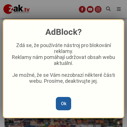
Město Mýto slaví výročí. Dorazí
AdBlock?
Milan Peroutka i Olympic Revival
Zdá se, že používáte nástroj pro blokování
reklamy.
Aktuality
Kultura
Z kraje
Reklamy nám pomáhají udržovat obsah webu
aktuální.
Od
David Černý
–
12. 6.
|
11:13
Je možné, že se Vám nezobrazí některé části
webu. Prosíme, deaktivujte jej.
Ok