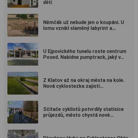
dětí
Němčák už nebude jen o koupání. U
lomu vznikl slaměný labyrint a...
U Ejpovického tunelu roste centrum
Posed. Nabídne pumptrack, jaký v...
Z Klatov až na okraj města na kole.
Nová cyklostezka zajistí...
Sčítače cyklistů potvrdily statisíce
průjezdů, město chystá nové...