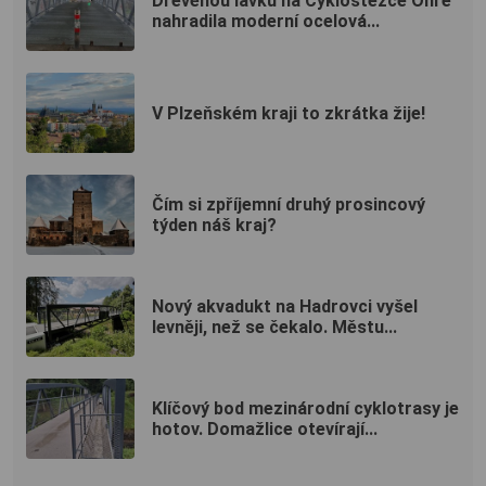
Dřevěnou lávku na Cyklostezce Ohře
nahradila moderní ocelová...
V Plzeňském kraji to zkrátka žije!
Čím si zpříjemní druhý prosincový
týden náš kraj?
Nový akvadukt na Hadrovci vyšel
levněji, než se čekalo. Městu...
Klíčový bod mezinárodní cyklotrasy je
hotov. Domažlice otevírají...