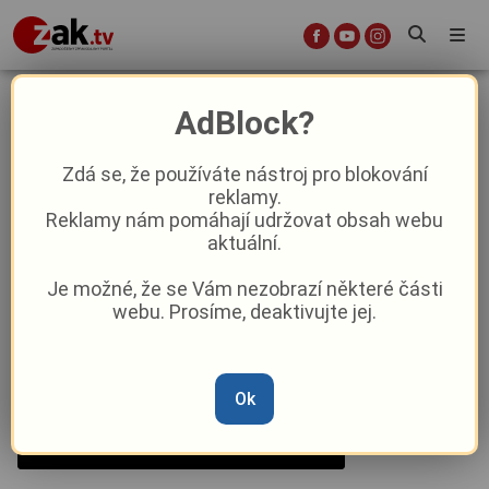
Město Touškov s Bdeněvsí se
AdBlock?
propojí cyklostezkou
Zdá se, že používáte nástroj pro blokování
reklamy.
Aktuality
Aktuálně
Z kraje
Reklamy nám pomáhají udržovat obsah webu
aktuální.
Od
Anna Raková
–
2. 10. 2025
|
08:05
Je možné, že se Vám nezobrazí některé části
webu. Prosíme, deaktivujte jej.
Ok