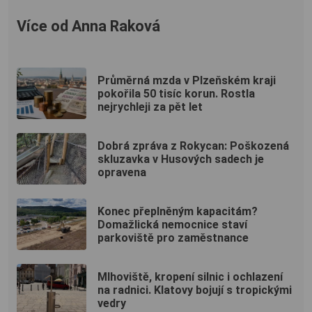
Více od Anna Raková
Průměrná mzda v Plzeňském kraji
pokořila 50 tisíc korun. Rostla
nejrychleji za pět let
Dobrá zpráva z Rokycan: Poškozená
skluzavka v Husových sadech je
opravena
Konec přeplněným kapacitám?
Domažlická nemocnice staví
parkoviště pro zaměstnance
Mlhoviště, kropení silnic i ochlazení
na radnici. Klatovy bojují s tropickými
vedry