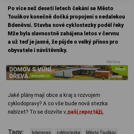
Po více než deseti letech čekání se Město
Touškov konečně dočká propojení s nedalekou
Bdeněvsí. Stavba nové cyklostezky podél řeky
Mže byla slavnostně zahájena letos v červnu
a už teď je jasné, že půjde o velký přínos pro
obyvatele i návštěvníky.
Reklama
Jaké plány mají obce a kraj s rozvojem
cyklodopravy? A co vše bude nová stezka
nabízet? To se dozvíte v
naší reportáži.
Tagy:
bdeneves
cyklostezka
Město Touškov