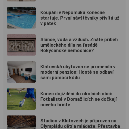
Koupání v Nepomuku konečně
startuje. První návštěvníky přivítá už
v pátek
Slunce, voda a vzduch. Znáte příběh
uměleckého díla na fasádě
Rokycanské nemocnice?
Klatovská ubytovna se proměnila v
moderní penzion: Hosté se odbaví
sami pomocí kódu
Konec dojíždění do okolních obcí:
Fotbalisté v Domažlicích se dočkají
nového hřiště
Stadion v Klatovech je připraven na
Olympiádu dětí a mládeže. Přestavba