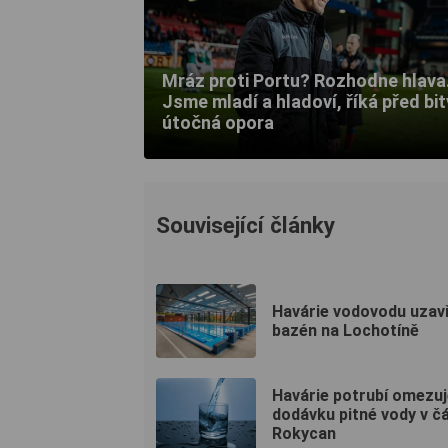
Mráz proti Portu? Rozhodne hlava
Jsme mladí a hladoví, říká před bi
útočná opora
Související články
Havárie vodovodu uzav
bazén na Lochotíně
Havárie potrubí omezuj
dodávku pitné vody v čá
Rokycan