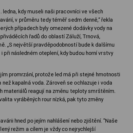
1. ledna, kdy museli naši pracovníci ve všech
havárií, v průměru tedy téměř sedm denně,“ řekla
terých případech byly omezené dodávky vody na
přiváděcích řadů do oblastí Záluží, Trnová,
ně. „S největší pravděpodobností bude k dalšímu
při následném oteplení, kdy budou horní vrstvy
jím promrzání, protože led má při stejné hmotnosti
 než kapalná voda. Zároveň se ochlazuje i voda
ých materiálů reagují na změnu teploty smrštěním.
 kvalita vyráběných rour nízká, pak tyto změny
várii hned po jejím nahlášení nebo zjištění. "Naše
ený režim a cílem je vždy co nejrychlejší