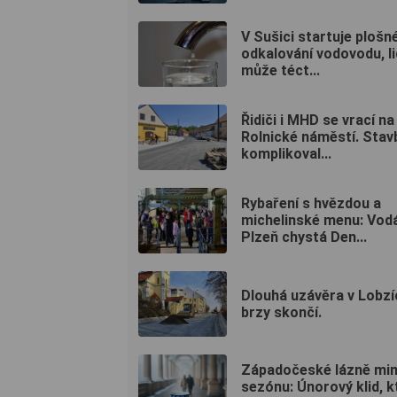
V Sušici startuje plošn
odkalování vodovodu, l
může téct...
Řidiči i MHD se vrací na
Rolnické náměstí. Stav
komplikoval...
Rybaření s hvězdou a
michelinské menu: Vod
Plzeň chystá Den...
Dlouhá uzávěra v Lobzí
brzy skončí.
Západočeské lázně mi
sezónu: Únorový klid, k