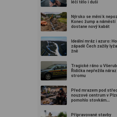
léčí tělo i duši
Nýrsko se mění k nepoz
Konec žump a náměstí
dostane nový kabát
Ideální mráz i azuro: H
západě Čech zažily lyž
žně
Tragické ráno u Všerub
Řidička nepřežila náraz
stromu
Před mrazem pod střec
nouzové centrum v Plzn
pomohlo stovkám...
Připravované stavby