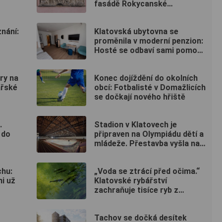
fasádě Rokycanské
nemocnice?
nání:
Klatovská ubytovna se
proměnila v moderní penzion:
Hosté se odbaví sami pomocí
kódu
ory na
Konec dojíždění do okolních
ařské
obcí: Fotbalisté v Domažlicích
se dočkají nového hřiště
.
Stadion v Klatovech je
 do
připraven na Olympiádu dětí a
mládeže. Přestavba vyšla na
50 milionů
hu:
„Voda se ztrácí před očima.“
i už
Klatovské rybářství
zachraňuje tisíce ryb z
vysychajících rybníků
Tachov se dočká desítek