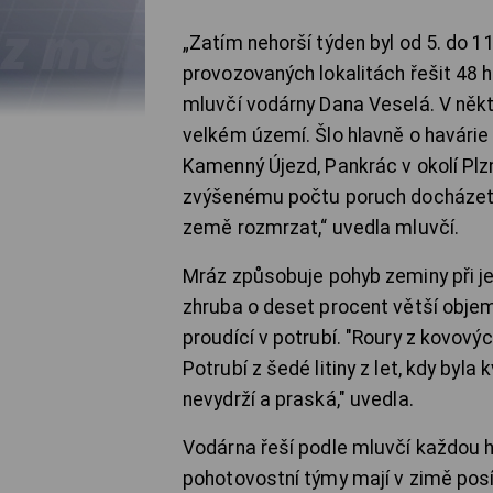
„Zatím nehorší týden byl od 5. do 1
provozovaných lokalitách řešit 48 
mluvčí vodárny Dana Veselá. V něk
velkém území. Šlo hlavně o havárie 
Kamenný Újezd, Pankrác v okolí Plz
zvýšenému počtu poruch docházet i 
země rozmrzat,“ uvedla mluvčí.
Mráz způsobuje pohyb zeminy při je
zhruba o deset procent větší objem
proudící v potrubí. "Roury z kovov
Potrubí z šedé litiny z let, kdy byla
nevydrží a praská," uvedla.
Vodárna řeší podle mluvčí každou ha
pohotovostní týmy mají v zimě posíl