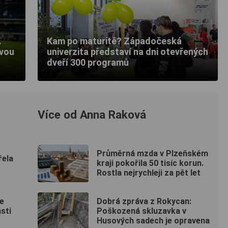
.
Kam po maturitě? Západočeská
tvou
univerzita představí na dni otevřených
dveří 300 programů
Více od Anna Raková
Průměrná mzda v Plzeňském
řela
kraji pokořila 50 tisíc korun.
Rostla nejrychleji za pět let
e
Dobrá zpráva z Rokycan:
sti
Poškozená skluzavka v
Husových sadech je opravena