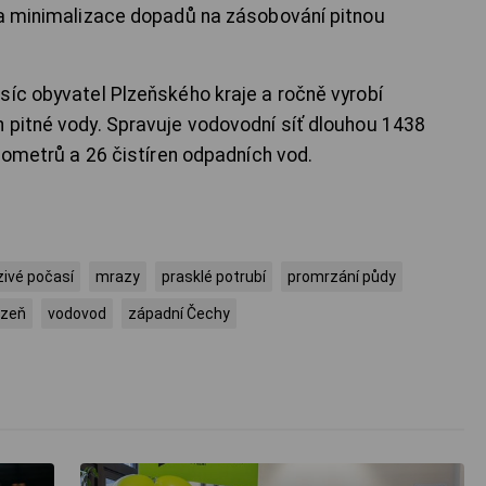
 a minimalizace dopadů na zásobování pitnou
síc obyvatel Plzeňského kraje a ročně vyrobí
 pitné vody. Spravuje vodovodní síť dlouhou 1438
ilometrů a 26 čistíren odpadních vod.
ivé počasí
mrazy
prasklé potrubí
promrzání půdy
lzeň
vodovod
západní Čechy