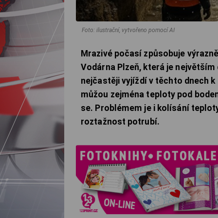
Foto: ilustrační, vytvořeno pomocí AI
Mrazivé počasí způsobuje výrazně
Vodárna Plzeň, která je největší
nejčastěji vyjíždí v těchto dnech
můžou zejména teploty pod bodem
se. Problémem je i kolísání teplo
roztažnost potrubí.