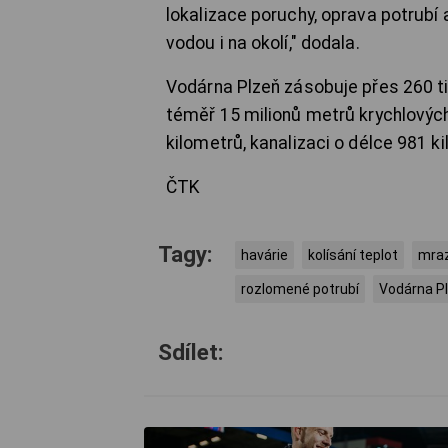
lokalizace poruchy, oprava potrubí
vodou i na okolí," dodala.
Vodárna Plzeň zásobuje přes 260 ti
téměř 15 milionů metrů krychlových
kilometrů, kanalizaci o délce 981 k
ČTK
Tagy:
havárie
kolísání teplot
mraz
rozlomené potrubí
Vodárna P
Sdílet: