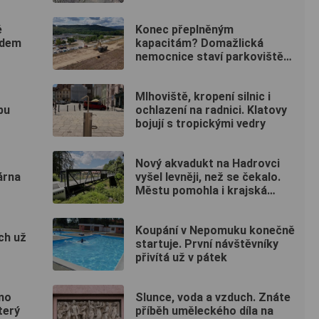
é
Konec přeplněným
idem
kapacitám? Domažlická
nemocnice staví parkoviště
pro zaměstnance
Mlhoviště, kropení silnic i
bu
ochlazení na radnici. Klatovy
bojují s tropickými vedry
Nový akvadukt na Hadrovci
árna
vyšel levněji, než se čekalo.
Městu pomohla i krajská
dotace
Koupání v Nepomuku konečně
ch už
startuje. První návštěvníky
přivítá už v pátek
mo
Slunce, voda a vzduch. Znáte
terý
příběh uměleckého díla na