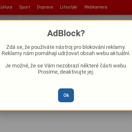
Kultura
Sport
Doprava
Lifestyle
Webkamera
AdBlock?
Zdá se, že používáte nástroj pro blokování reklamy.
Reklamy nám pomáhají udržovat obsah webu aktuální.
Je možné, že se Vám nezobrazí některé části webu.
Prosíme, deaktivujte jej.
odům zabrat. Vodárna Plzeň
Ok