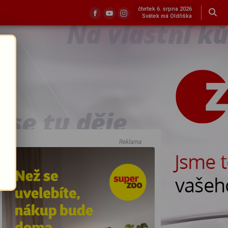
čtvrtek 6. srpna 2026
Svátek má Oldřiška
Reklama