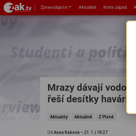
Zpravodajství
Aktuálně
Krimi západ
Mrazy dávají vodov
řeší desítky havárií
Aktuality
Aktuálně
Z Plzně
Od
Anna Raková
–
21. 1.
|
18:27