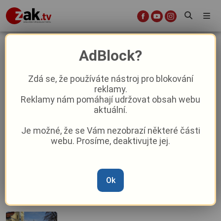
Vodárna Plzeň
AdBlock?
Zdá se, že používáte nástroj pro blokování
Omezte zalévání, žádá Vodárna Plzeň.
reklamy.
Kvůli suchu a horku hrozí pokles tlaku
Reklamy nám pomáhají udržovat obsah webu
vody
aktuální.
Je možné, že se Vám nezobrazí některé části
Řidiči i MHD se vrací na Rolnické
webu. Prosíme, deaktivujte jej.
náměstí. Stavbu komplikoval pramen
vody i archeologické nálezy
Rybaření s hvězdou a michelinské
Ok
menu: Vodárna Plzeň chystá Den
otevřených dveří