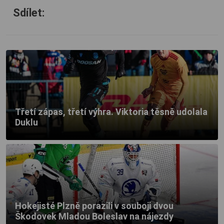
Sdílet:
Třetí zápas, třetí výhra. Viktoria těsně udolala
Duklu
Hokejisté Plzně porazili v souboji dvou
Škodovek Mladou Boleslav na nájezdy