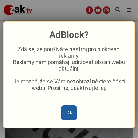
Muž prodával školákům drogy,
AdBlock?
hrozí mu až deset let za mřížemi
Zdá se, že používáte nástroj pro blokování
reklamy.
Krimi
Reklamy nám pomáhají udržovat obsah webu
aktuální.
Od
Marie Osvaldová
–
20. 1. 2024
|
06:22
Je možné, že se Vám nezobrazí některé části
webu. Prosíme, deaktivujte jej.
Ok