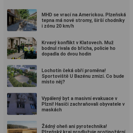
MHD se vrací na Americkou. Plzeňská
tepna má nové stromy, širší chodníky
i zónu 20 km/h
Krvavý konflikt v Klatovech. Muž
bodnul rivala do břicha, policie ho
dopadla do dvou hodin
Lochotín čeká obří proměna!
Sportoviště U Bazénu zmizí. Co bude
místo něj?
Vypálený byt a masivní evakuace v
Plzni! Hasiči zachraňovali obyvatele v
maskách
Žádný oheň ani pyrotechnika!
Plzeňský kraj prodlužuje protipožární