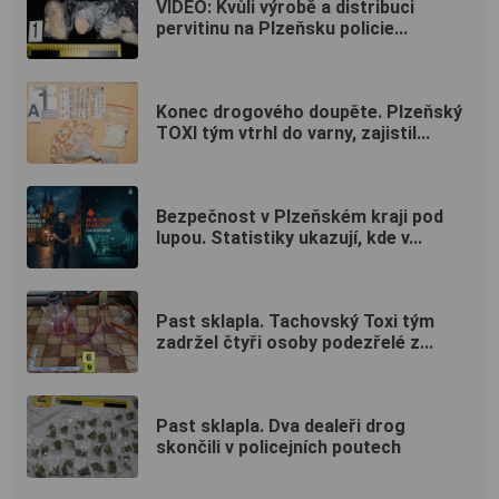
VIDEO: Kvůli výrobě a distribuci
pervitinu na Plzeňsku policie...
Konec drogového doupěte. Plzeňský
TOXI tým vtrhl do varny, zajistil...
Bezpečnost v Plzeňském kraji pod
lupou. Statistiky ukazují, kde v...
Past sklapla. Tachovský Toxi tým
zadržel čtyři osoby podezřelé z...
Past sklapla. Dva dealeři drog
skončili v policejních poutech