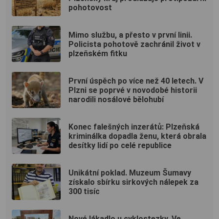
pohotovost
Mimo službu, a přesto v první linii.
Policista pohotově zachránil život v
plzeňském fitku
První úspěch po více než 40 letech. V
Plzni se poprvé v novodobé historii
narodili nosálové bělohubí
Konec falešných inzerátů: Plzeňská
kriminálka dopadla ženu, která obrala
desítky lidí po celé republice
Unikátní poklad. Muzeum Šumavy
získalo sbírku sirkových nálepek za
300 tisíc
Nové lákadlo u cyklostezky. Ve