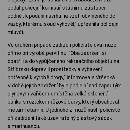
podal policejní komisař státnímu zástupci
podnět k podání návrhu na vzetí obviněného do
vazby, kterému soud vyhověl," upřesnila policejní
mluvčí.
Ve druhém případě zadrželi policisté dva muže
přímo při výrobě pervitinu. "Oba zadržení si
opatřili a do vypůjčeného rekreačního objektu na
Stříbrsku dopravili prostředky a vybavení
potřebné k výrobě drogy," informovala Vršecká.
V době jejich zadržení byla podle ní nad zapnutým
plynovým vařičem umístěna velká skleněná
baňka s roztokem růžové barvy, který obsahoval
metamfetamin. U jednoho z mužů našli policisté
při zadržení také uzavíratelný plastový sáček
s marihuanou.