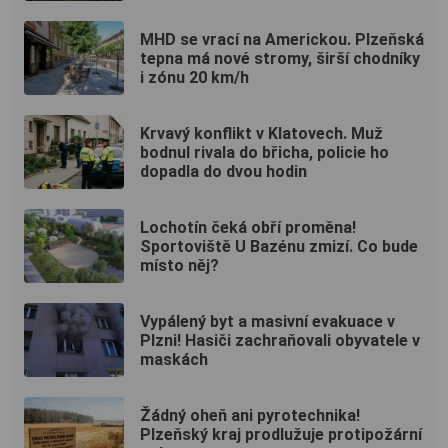
MHD se vrací na Americkou. Plzeňská
tepna má nové stromy, širší chodníky
i zónu 20 km/h
Krvavý konflikt v Klatovech. Muž
bodnul rivala do břicha, policie ho
dopadla do dvou hodin
Lochotín čeká obří proměna!
Sportoviště U Bazénu zmizí. Co bude
místo něj?
Vypálený byt a masivní evakuace v
Plzni! Hasiči zachraňovali obyvatele v
maskách
Žádný oheň ani pyrotechnika!
Plzeňský kraj prodlužuje protipožární