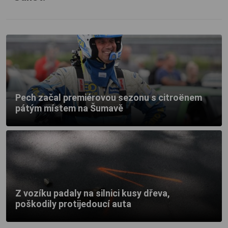
Pech začal premiérovou sezonu s citroënem
pátým místem na Šumavě
Z vozíku padaly na silnici kusy dřeva,
poškodily protijedoucí auta