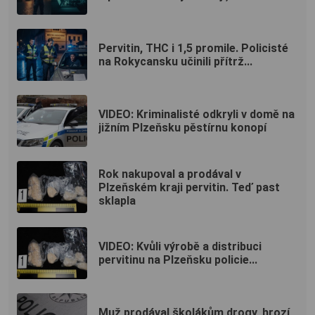
Pervitin, THC i 1,5 promile. Policisté
na Rokycansku učinili přítrž...
VIDEO: Kriminalisté odkryli v domě na
jižním Plzeňsku pěstírnu konopí
Rok nakupoval a prodával v
Plzeňském kraji pervitin. Teď past
sklapla
VIDEO: Kvůli výrobě a distribuci
pervitinu na Plzeňsku policie...
Muž prodával školákům drogy, hrozí