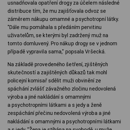
usnadňovala opatření drogy za účelem následné
distribuce tím, že mu zajišťovala odvoz se
záměrem nákupu omamné a psychotropní látky.
"Dále mu pomáhala s předáním pervitinu
uživatelům, se kterými byl zadržený muž na
tomto domluvený. Pro nákup drogy se v jednom
případě vypravila sama," popsala Vršecká.
Na základě provedeného šetření, zjištěných
skutečností a zajištěných důkazů tak mohl
policejní komisař sdělit muži obvinění ze
spáchání zvlášť závažného zločinu nedovolená
výroba a jiné nakládání s omamnými
a psychotropními látkami a s jedy a ženě
ze
spáchání přečinu nedovolená výroba a jiné
nakládání s omamnými a psychotropními látkami
a s jedy. "Žena je stíhána na svobodě, u muže