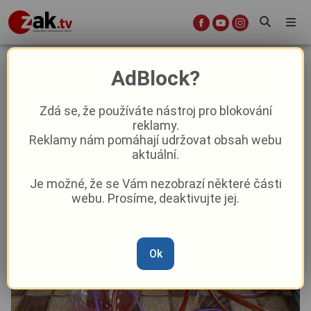
Past sklapla. Tachovský Toxi tým
AdBlock?
zadržel čtyři osoby podezřelé z
prodávání nebo výroby drog
Zdá se, že používáte nástroj pro blokování
reklamy.
Reklamy nám pomáhají udržovat obsah webu
Krimi
aktuální.
Je možné, že se Vám nezobrazí některé části
Od
Marie Osvaldová
–
20. 5. 2025
|
13:25
webu. Prosíme, deaktivujte jej.
Ok