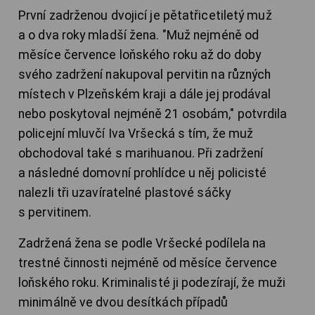
První zadrženou dvojicí je pětatřicetiletý muž
a o dva roky mladší žena. "Muž nejméně od
měsíce července loňského roku až do doby
svého zadržení nakupoval pervitin na různých
místech v Plzeňském kraji a dále jej prodával
nebo poskytoval nejméně 21 osobám," potvrdila
policejní mluvčí Iva Vršecká s tím, že muž
obchodoval také s marihuanou. Při zadržení
a následné domovní prohlídce u něj policisté
nalezli tři uzavíratelné plastové sáčky
s pervitinem.
Zadržená žena se podle Vršecké podílela na
trestné činnosti nejméně od měsíce července
loňského roku. Kriminalisté ji podezírají, že muži
minimálně ve dvou desítkách případů