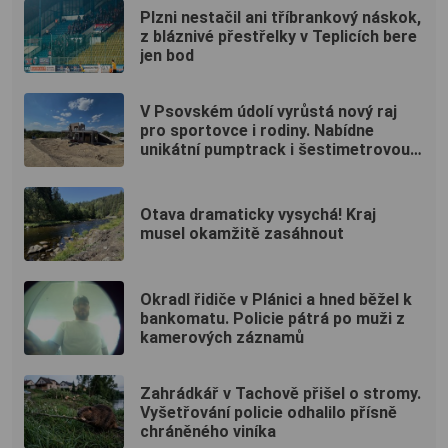
Plzni nestačil ani tříbrankový náskok,
z bláznivé přestřelky v Teplicích bere
jen bod
V Psovském údolí vyrůstá nový raj
pro sportovce i rodiny. Nabídne
unikátní pumptrack i šestimetrovou
vyhlídku
Otava dramaticky vysychá! Kraj
musel okamžitě zasáhnout
Okradl řidiče v Plánici a hned běžel k
bankomatu. Policie pátrá po muži z
kamerových záznamů
Zahrádkář v Tachově přišel o stromy.
Vyšetřování policie odhalilo přísně
chráněného viníka