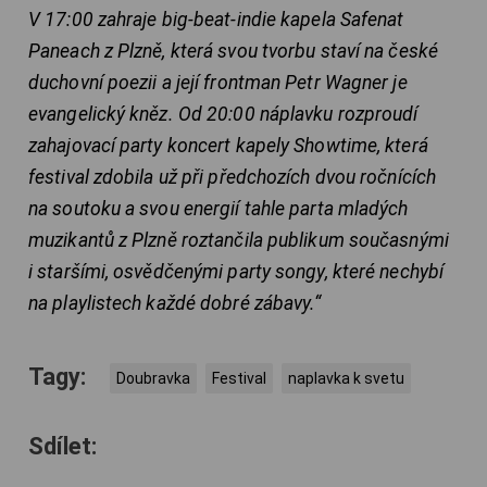
V 17:00 zahraje big-beat-indie kapela Safenat
Paneach z Plzně, která svou tvorbu staví na české
duchovní poezii a její frontman Petr Wagner je
evangelický kněz. Od 20:00 náplavku rozproudí
zahajovací party koncert kapely Showtime, která
festival zdobila už při předchozích dvou ročnících
na soutoku a svou energií tahle parta mladých
muzikantů z Plzně roztančila publikum současnými
i staršími, osvědčenými party songy, které nechybí
na playlistech každé dobré zábavy.“
Tagy:
Doubravka
Festival
naplavka k svetu
Sdílet: