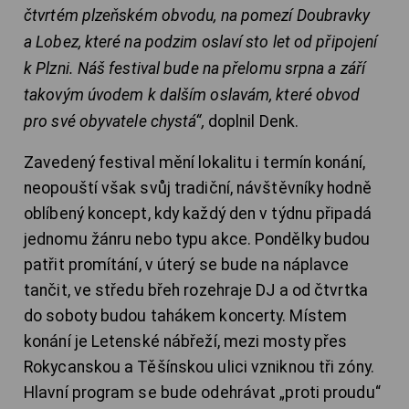
čtvrtém plzeňském obvodu, na pomezí Doubravky
a Lobez, které na podzim oslaví sto let od připojení
k Plzni. Náš festival bude na přelomu srpna a září
takovým úvodem k dalším oslavám, které obvod
pro své obyvatele chystá“,
doplnil Denk.
Zavedený festival mění lokalitu i termín konání,
neopouští však svůj tradiční, návštěvníky hodně
oblíbený koncept, kdy každý den v týdnu připadá
jednomu žánru nebo typu akce. Pondělky budou
patřit promítání, v úterý se bude na náplavce
tančit, ve středu břeh rozehraje DJ a od čtvrtka
do soboty budou tahákem koncerty. Místem
konání je Letenské nábřeží, mezi mosty přes
Rokycanskou a Těšínskou ulici vzniknou tři zóny.
Hlavní program se bude odehrávat „proti proudu“