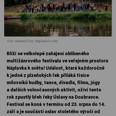
Foto: Ilustrační foto: Náplavka k světu
Blíží se velkolepé zahájení oblíbeného
multižánrového festivalu ve veřejném prostoru
Náplavka k světu! Událost, která každoročně
k jedné z plzeňských řek přiláká tisíce
milovníků hudby, tance, divadla, filmu, jógy
a dalších volnočasových aktivit, oživí tento
rok zpustlý břeh řeky Úslavy na Doubravce.
Festival se koná v termínu od 23. srpna do 14.
září a je součástí oslav stoletého výročí od