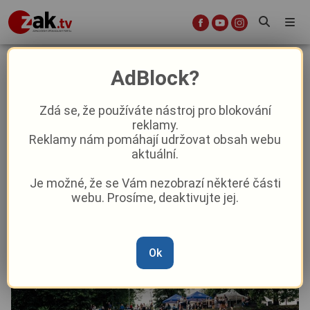
Na Doubravce odstartuje již v pátek
AdBlock?
dvanáctý ročník festivalu Náplavka
k světu 0.4
Zdá se, že používáte nástroj pro blokování
reklamy.
Reklamy nám pomáhají udržovat obsah webu
Kultura
aktuální.
Je možné, že se Vám nezobrazí některé části
Od
Peggy Kýrová
–
18. 8. 2024
|
04:32
webu. Prosíme, deaktivujte jej.
Ok