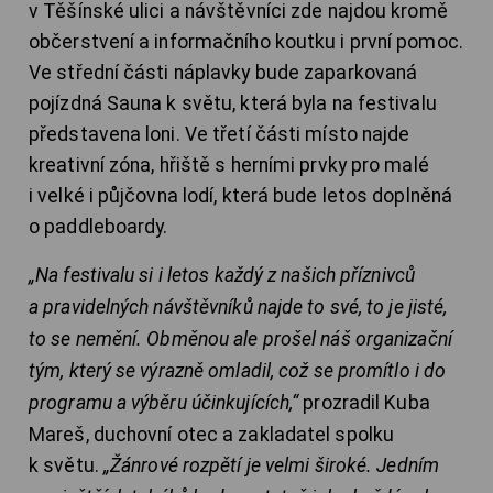
v Těšínské ulici a návštěvníci zde najdou kromě
občerstvení a informačního koutku i první pomoc.
Ve střední části náplavky bude zaparkovaná
pojízdná Sauna k světu, která byla na festivalu
představena loni. Ve třetí části místo najde
kreativní zóna, hřiště s herními prvky pro malé
i velké i půjčovna lodí, která bude letos doplněná
o paddleboardy.
„Na festivalu si i letos každý z našich příznivců
a pravidelných návštěvníků najde to své, to je jisté,
to se nemění. Obměnou ale prošel náš organizační
tým, který se výrazně omladil, což se promítlo i do
programu a výběru účinkujících,“
prozradil Kuba
Mareš, duchovní otec a zakladatel spolku
k světu.
„Žánrové rozpětí je velmi široké. Jedním