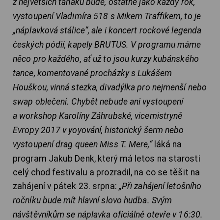
z největších taháků bude, ostatně jako každý rok,
vystoupení Vladimíra 518 s Mikem Traffikem, to je
„náplavková stálice“, ale i koncert rockové legenda
českých pódií, kapely BRUTUS. V programu máme
něco pro každého, ať už to jsou kurzy kubánského
tance, komentované procházky s Lukášem
Houškou, vinná stezka, divadýlka pro nejmenší nebo
swap oblečení. Chybět nebude ani vystoupení
a workshop Karolíny Záhrubské, vicemistryně
Evropy 2017 v yoyování, historický šerm nebo
vystoupení drag queen Miss T. Mere,“
láká na
program Jakub Denk, který má letos na starosti
celý chod festivalu a prozradil, na co se těšit na
zahájení v pátek 23. srpna:
„Při zahájení letošního
ročníku bude mít hlavní slovo hudba. Svým
návštěvníkům se náplavka oficiálně otevře v 16:30.