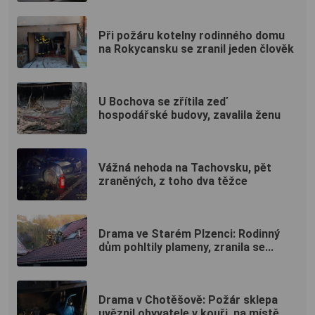
Při požáru kotelny rodinného domu
na Rokycansku se zranil jeden člověk
U Bochova se zřítila zeď
hospodářské budovy, zavalila ženu
Vážná nehoda na Tachovsku, pět
zraněných, z toho dva těžce
Drama ve Starém Plzenci: Rodinný
dům pohltily plameny, zranila se...
Drama v Chotěšově: Požár sklepa
uvěznil obyvatele v kouři, na místě...