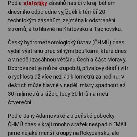
Podle
statistiky
zásahů hasiči v kraji během
dnešního odpoledne vyjížděli k téměř 20
technickým zásahům, zejména k odstranění
stromů, a to hlavně na Klatovsku a Tachovsku.
Český hydrometeorologický ústav (ČHMÚ) dnes
vydal výstrahu před silnými bouřkami, které dnes
a v neděli zasáhnou většinu Čech a část Moravy.
Doprovázet je může krupobití, přívalový déšť i vítr
o rychlosti až více než 70 kilometrů za hodinu. V
deštích může hlavně v neděli místy spadnout až
30 milimetrů srážek, tedy 30 litrů na metr
čtvereční.
Podle Jany Adamovské z plzeňské pobočky
ČHMÚ dnes v kraji mnoho srážek nespadlo. "Měli
jsme nějaké menší kroupy na Rokycansku, ale