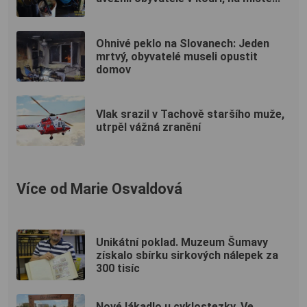
Ohnivé peklo na Slovanech: Jeden
mrtvý, obyvatelé museli opustit
domov
Vlak srazil v Tachově staršího muže,
utrpěl vážná zranění
Více od Marie Osvaldová
Unikátní poklad. Muzeum Šumavy
získalo sbírku sirkových nálepek za
300 tisíc
Nové lákadlo u cyklostezky. Ve