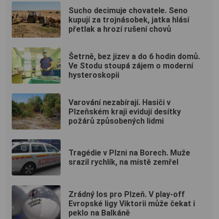
Sucho decimuje chovatele. Seno
kupují za trojnásobek, jatka hlásí
přetlak a hrozí rušení chovů
Šetrně, bez jizev a do 6 hodin domů.
Ve Stodu stoupá zájem o moderní
hysteroskopii
Varování nezabírají. Hasiči v
Plzeňském kraji evidují desítky
požárů způsobených lidmi
Tragédie v Plzni na Borech. Muže
srazil rychlík, na místě zemřel
Zrádný los pro Plzeň. V play-off
Evropské ligy Viktorii může čekat i
peklo na Balkáně