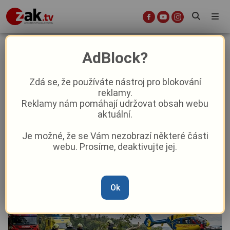
Na ženu ve Kdyni spadl strom
AdBlock?
vyvrácený větrem, letěl pro ni
vrtulník
Zdá se, že používáte nástroj pro blokování
reklamy.
Reklamy nám pomáhají udržovat obsah webu
Aktuality
Krimi
Aktuálně
aktuální.
Je možné, že se Vám nezobrazí některé části
Od
Marie Osvaldová
–
30. 5.
|
19:18
webu. Prosíme, deaktivujte jej.
Ok