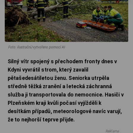
Foto: ilustrační/vytvořeno pomocí AI
Silný vítr spojený s přechodem fronty dnes v
Kdyni vyvrátil strom, který zavalil
pětašedesátiletou ženu. Seniorka utrpěla
středně těžká zranění a letecká záchranná
služba ji transportovala do nemocnice. Hasiči v
Plzeňském kraji kvůli počasí vyjížděli k
desítkám případů, meteorologové navíc varují,
že to nejhorší teprve přijde.
Reklama