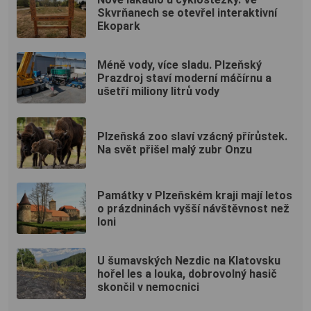
Skvrňanech se otevřel interaktivní
Ekopark
Méně vody, více sladu. Plzeňský
Prazdroj staví moderní máčírnu a
ušetří miliony litrů vody
Plzeňská zoo slaví vzácný přírůstek.
Na svět přišel malý zubr Onzu
Památky v Plzeňském kraji mají letos
o prázdninách vyšší návštěvnost než
loni
U šumavských Nezdic na Klatovsku
hořel les a louka, dobrovolný hasič
skončil v nemocnici