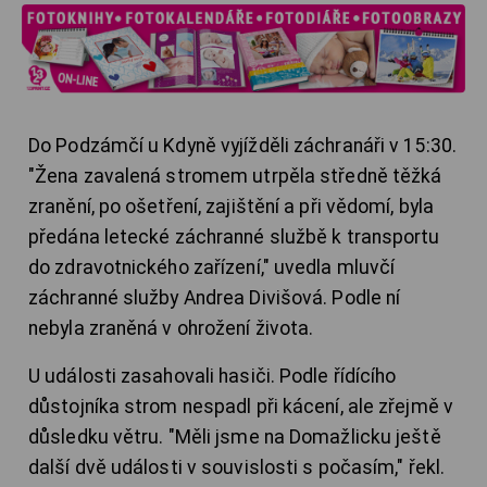
Do Podzámčí u Kdyně vyjížděli záchranáři v 15:30.
"Žena zavalená stromem utrpěla středně těžká
zranění, po ošetření, zajištění a při vědomí, byla
předána letecké záchranné službě k transportu
do zdravotnického zařízení," uvedla mluvčí
záchranné služby Andrea Divišová. Podle ní
nebyla zraněná v ohrožení života.
U události zasahovali hasiči. Podle řídícího
důstojníka strom nespadl při kácení, ale zřejmě v
důsledku větru. "Měli jsme na Domažlicku ještě
další dvě události v souvislosti s počasím," řekl.